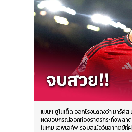
แมนฯ ยูไนเต็ด ออกโรงแถลงว่า มาร์ค
ผิดชอบกรณีออกท่องราตรีกระทั่งพลาดซ้อ
ในเกม เอฟเอคัพ รอบสี่เมื่อวันอาทิตย์ที่