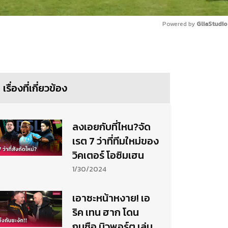
Powered by 
GliaStudio
Mute
เรื่องที่เกี่ยวข้อง
ลงเอยกับที่ไหน?จัด
เรต 7 ว่าที่ทีมใหม่ของ
วิคเตอร์ โอซิมเฮน
1/30/2024
เอาซะหน้าหงาย! เอ
ริค เทน ฮาก โดน
กุนซือ นิวพอร์ต เล่น