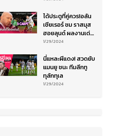
ได้ประตูที่คู่ควร!อลัน
เชียเรอร์ ชม ราสมุส
ฮอยลุนด์ ผลงานเด่น
แม้แทบไร้คนช่วย
1/29/2024
นี่แหละผีแดง! สวดยับ
แมนยู ชนะ ทีมลีกทู
ทุลักทุเล
1/29/2024