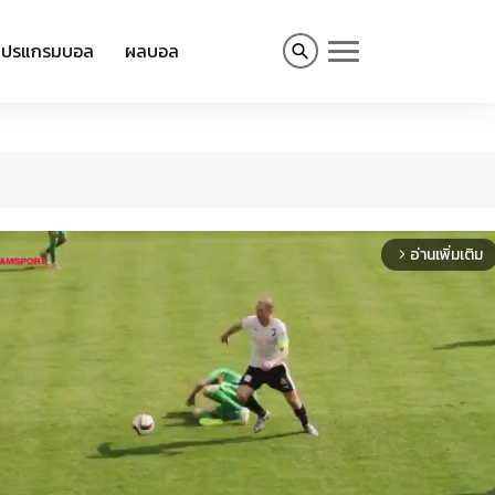
โปรแกรมบอล
ผลบอล
อ่านเพิ่มเติม
arrow_forward_ios