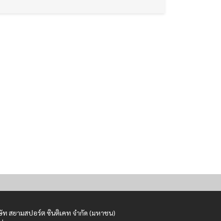
ษัท สยามสปอร์ต ซินติเคท จำกัด (มหาชน)