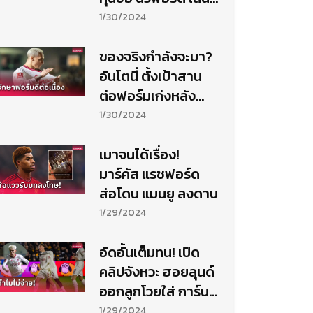
มุกแรงตอนรับไวน์
1/30/2024
ของจริงกำลังจะมา?
อันโตนี่ ตั้งเป้าสาน
ต่อฟอร์มเก่งหลัง
ปราบ นิวพอร์ต
1/30/2024
เมาจนได้เรื่อง!
มาร์คัส แรชฟอร์ด
ส่อโดน แมนยู ลงดาบ
1/29/2024
อัดอั้นเต็มทน! เปิด
คลิปจังหวะ ฮอยลุนด์
ออกลูกโวยใส่ การ์นา
โช่
1/29/2024