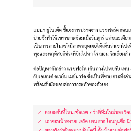
แมนฯ ยูไนเต็ด ขี้แจงการปราศจาก แรชฟอร์ด ก่อนเกม
ป่วยซึ่งทำให้เขาพลาดซ้อมเมื่อวันศุกร์ แต่ขณะเดียว
เป็นการภายในหลังมีภาพหลุดเผยให้เห็นว่าเขาไปเที่ย
พุธและพฤหัสบดีช่วงที่บินไปหา โร ฌอน วิลเลี่ยมส์ เพื่
ต่อปัญหาดังกล่าว แรชฟอร์ด เดินทางไปพบกับ เทน ฮาก
กับเอเจนต์ ดเวย์น เมย์นาร์ด ซึ่งเป็นพี่ชาย กระทั่งล่
พร้อมรับผิดชอบต่อการกระทำของตัวเอง
ลงเอยกับที่ไหน?จัดเรต 7 ว่าที่ทีมใหม่ของ วิค
เอาซะหน้าหงาย! เอริค เทน ฮาก โดนกุนซือ นิ
ของจริงกำลังจะมา? อันโตนี่ ตั้งเป้าสานต่อฟอ