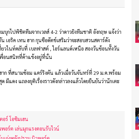
บุกไปพิชิตทีมจากเวลส์ 4-2 ว่าดาวยิงทีมชาติ อังกฤษ แจ้งว่า
กัน เอริค เทน ฮาก กุนซือดัตช์เสริมว่าจะสอบสวนสตาร์ดัง
วไนท์คลับที่ เบลฟาสต์ , ไอร์แลนด์เหนือ สองวันซ้อนทั้งวัน
อนสนิทที่ค้าแข้งอยู่ที่นั่น
 ที่สนามซ้อม แคร์ริงตัน แล้วเมื่อวันจันทร์ที่ 29 ม.ค.พร้อม
าสุด ผีแดง แถลงยุติเรื่องราวดังกล่าวลงแล้วโดยยืนยันว่านักเตะ
เตอร์ โอซิมเฮน
วพอร์ต เล่นมุกแรงตอนรับไวน์
ร์มเก่งหลังปราบ นิวพอร์ต