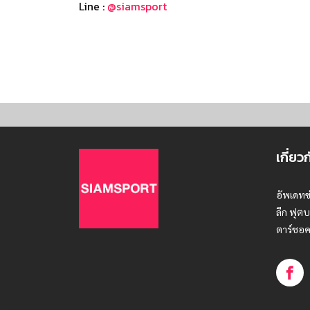
Line :
@siamsport
เกี่ยว
อัพเดทข
ลีก ฟุตบ
ตาร์ชอค