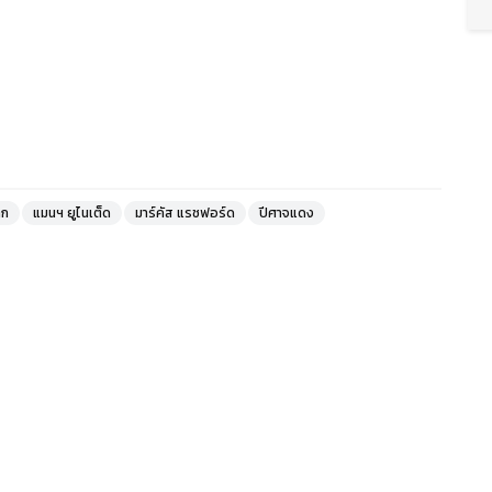
าก
แมนฯ ยูไนเต็ด
มาร์คัส แรชฟอร์ด
ปีศาจแดง