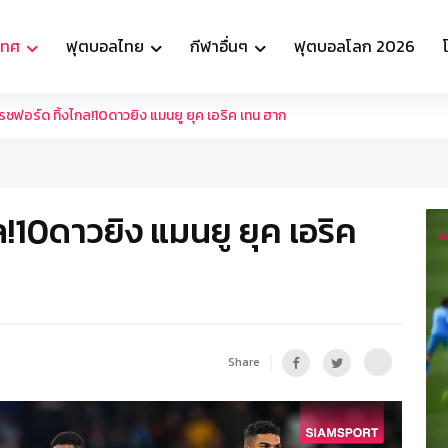
เทศ
ฟุตบอลไทย
กีฬาอื่นๆ
ฟุตบอลโลก 2026
รชฟอร์ด ทิ้งไกล!10ดาวยิง แมนยู ยุค เอริค เทน ฮาก
ล!10ดาวยิง แมนยู ยุค เอริค
Share