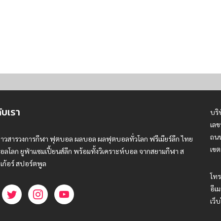
กับเรา
บริ
เลข
ถนน
่าวสารวงการกีฬา ฟุตบอล ผลบอล ผลฟุตบอลทั่วโลก ฟรีเมียร์ลีก ไทย
เขต
อลโลก ยูฟ่าแซมเปี้ยนส์ลีก พร้อมทั้งวิเคราะห์บอล จากสยามกีฬา ส
เก้อร์ สปอร์ตพูล
โทร
อีเม
เว็