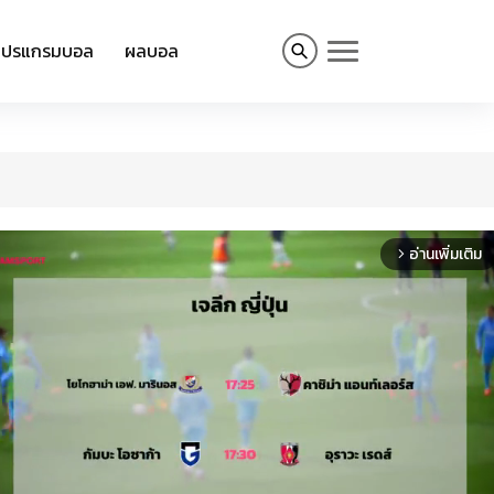
โปรแกรมบอล
ผลบอล
อ่านเพิ่มเติม
arrow_forward_ios