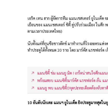
เอริค เทน ฮาก ผู้จัดการทีม แมนเชสเตอร์ ยูไนเต็ด 
เยือนของ แมนเชสเตอร์ ซิตี้ คู่ปรับร่วมเมือง ในศึก พร
ตามเวลาประเทศไทย)
นับตั้งแต่ที่กุนซือชาวดัตช์ มาทำงานที่โรงละครแห่งค
ทำประตูได้ทั้งหมด 20 ราย โดย มาร์คัส แรชฟอร์ด เป็
แมนซิตี้ ข่ม แมนยู มิด ! เกร็ดน่าสนใจศึกแมนเ
พร้อมสยบ แมนซิตี้!มาร์คัส แรชฟอร์ด ลั่น แม
แมนยู พบ แมนซิตี้!3จุดปะทะเดือดต้องจับตาศ
10 อันดับนักเตะ แมนฯ ยูไนเต็ด ยิงประตูมากสุดในยุ