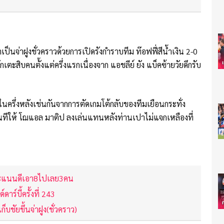
ป็นจ่าฝูงชั่วคราวด้วยการเปิดรังกำราบทีม ท๊อฟฟี่สีน้ำเงิน 2-0
ะสิบคนตั้งแต่ครึ่งแรกเนื่องจาก แอชลีย์ ยัง แบ็คซ้ายวัยดึกรับ
องในครึ่งหลังเช่นกันจากการตัดเกมโต้กลับของทีมเยือนกระทั่ง
ทีให้ โฌแอล มาติป ลงเล่นแทนหลังท่านเปาไม่แจกเหลืองที่
์คะแนนดีเอา8ไปเลย3คน
ดาร์บี้ครั้งที่ 243
บชัยขึ้นจ่าฝูง(ชั่วคราว)