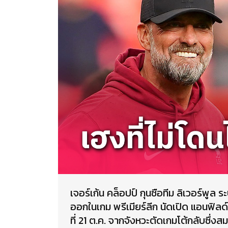
เจอร์เก้น คล็อปป์ กุนซือทีม ลิเวอร์พูล ร
ออกในเกม พรีเมียร์ลีก นัดเปิด แอนฟิลด์
ที่ 21 ต.ค. จากจังหวะตัดเกมโต้กลับซึ่ง