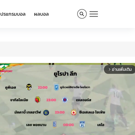
โปรแกรมบอล
ผลบอล
อ่านเพิ่มเติม
arrow_forward_ios