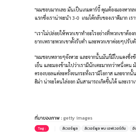
"ผมชอบมากเลย มันเป็นเกมดาร์บี้ คุณต้องมองหากลเม็
แรกซึ่งเราน่าจะนำ 3-0 เกมโต้กลับของเราดีมาก เราน่
"เราไม่ปล่อยให้พวกเขาทำอะไรอย่างที่พวกเขาต้องการ
ยากเพราะพวกเขาตั้งรับต่ำ และพวกเขาค่อยๆปรับตั
"ผมชอบหลายๆจังหวะ และจากนั้นมันก็มีใบแดงซึ่งช
เย็น และมองข้ามไปว่าเรามีนักเตะมากกว่าหนึ่งคน 
ครองบอลแต่ละครั้งจนกระทั่งเรามีโอกาส และจากนั้นม
ฮิม่า น่าจะโดนไล่ออก มันสามารถเกิดขึ้นได้ และเราเ
ที่มาของภาพ :
getty images
Tag :
ลิเวอร์พูล
ลิเวอร์พูล พบ เอฟเวอร์ตัน
อิ