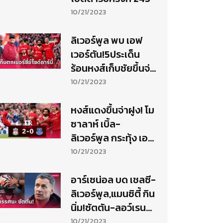
10/21/2023
ลิเวอร์พูล พบ เอฟ
เวอร์ตัน!5ประเด็น
ร้อนหงส์เก็บชัยขึ้นจ่า
ฝูง(ชั่วคราว)
10/21/2023
หงส์แดงขึ้นจ่าฝูง! โม
ซาลาห์ เบิ้ล-
ลิเวอร์พูล กระทุ้ง เอฟ
เวอร์ตัน10คน
10/21/2023
อาร์เซน่อล บด เชลซี-
ลิเวอร์พูล,แมนซิตี้ กิน
นิ่ม!ซัตตัน-ลอว์เรน
สันฟันธงพรีเมียร์ฯ
10/21/2023