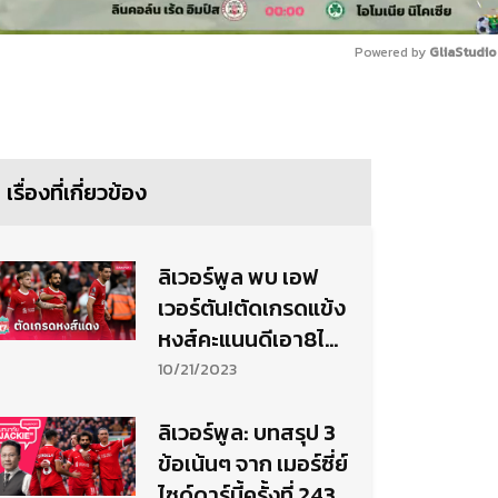
Powered by 
GliaStudio
Mute
เรื่องที่เกี่ยวข้อง
ลิเวอร์พูล พบ เอฟ
เวอร์ตัน!ตัดเกรดแข้ง
หงส์คะแนนดีเอา8ไป
เลย3คน
10/21/2023
ลิเวอร์พูล: บทสรุป 3
ข้อเน้นๆ จาก เมอร์ซี่ย์
ไซด์ดาร์บี้ครั้งที่ 243