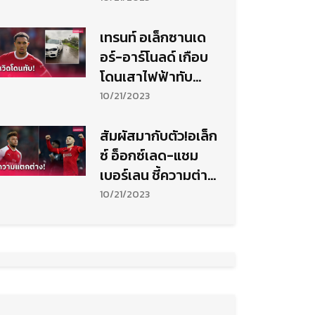
เทรนท์ อเล็กซานเด
อร์-อาร์โนลด์ เกือบ
โดนเสาไฟฟ้าทับ
เบี่ยงรถไปชนคันอื่น
10/21/2023
สัมผัสมากับตัว!อเล็ก
ซ์ อ็อกซ์เลด-แชม
เบอร์เลน ชี้ความต่าง
ระหว่าง อาร์เซน่อล-
10/21/2023
ลิเวอร์พูล