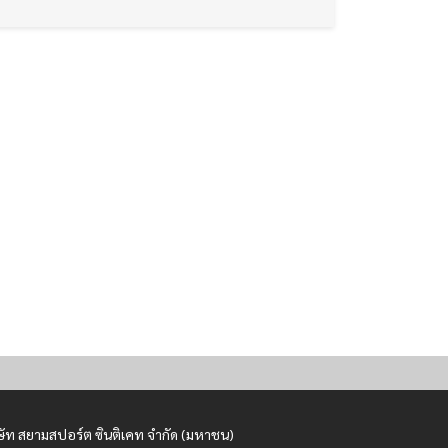
ษัท สยามสปอร์ต ซินติเคท จำกัด (มหาชน)