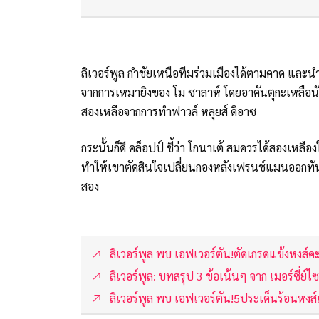
ลิเวอร์พูล กำชัยเหนือทีมร่วมเมืองได้ตามคาด และนำเ
จากการเหมายิงของ โม ซาลาห์ โดยอาคันตุกะเหลือนักเต
สองเหลือจากการทำฟาวล์ หลุยส์ ดิอาซ
กระนั้นก็ดี คล็อปป์ ชี้ว่า โกนาเต้ สมควรได้สองเหลื
ทำให้เขาตัดสินใจเปลี่ยนกองหลังเฟรนช์แมนออกทัน
สอง
ลิเวอร์พูล พบ เอฟเวอร์ตัน!ตัดเกรดแข้งหงส
ลิเวอร์พูล: บทสรุป 3 ข้อเน้นๆ จาก เมอร์ซี่ย์ไซด์
ลิเวอร์พูล พบ เอฟเวอร์ตัน!5ประเด็นร้อนหงส์เก็