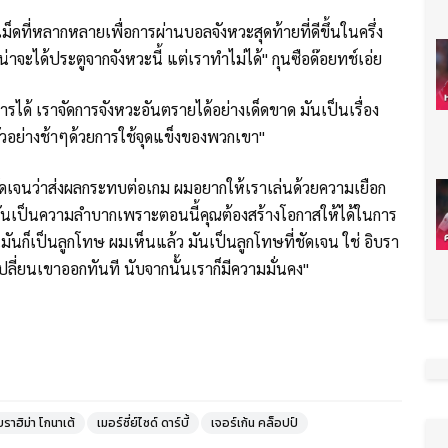
ดที่หลากหลายเพื่อการผ่านบอลจังหวะสุดท้ายที่ดีขึ้นในครึ่ง
าจะได้ประตูจากจังหวะนี้ แต่เราทำไม่ได้" กุนซือด๊อยทช์เอ่ย
ได้ เราจัดการจังหวะอันตรายได้อย่างเด็ดขาด มันเป็นเรื่อง
วอย่างช้าๆด้วยการใช้จุดแข็งของพวกเขา"
ัดเจนว่าส่งผลกระทบต่อเกม ผมอยากให้เราเล่นด้วยความเยือก
มันเป็นความลำบากเพราะตอนนี้คุณต้องสร้างโอกาสให้ได้ในการ
ันก็เป็นลูกโทษ ผมเห็นแล้ว มันเป็นลูกโทษที่ชัดเจน ใช่ อิบรา
ปลี่ยนเขาออกทันที นับจากนั้นเราก็มีความมั่นคง"
บราฮิม่า โกนาเต้
เมอร์ซี่ย์ไซด์ ดาร์บี้
เจอร์เก้น คล็อปป์