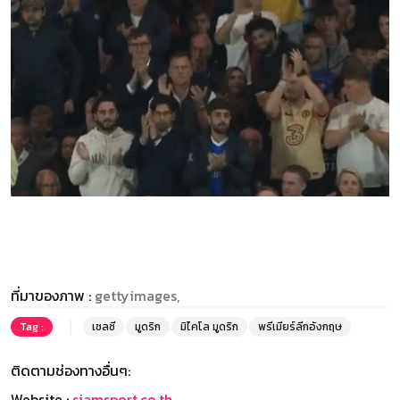
ที่มาของภาพ :
gettyimages,
Tag :
เชลซี
มูดริก
มิไคโล มูดริก
พรีเมียร์ลีกอังกฤษ
ติดตามช่องทางอื่นๆ:
Website :
siamsport.co.th