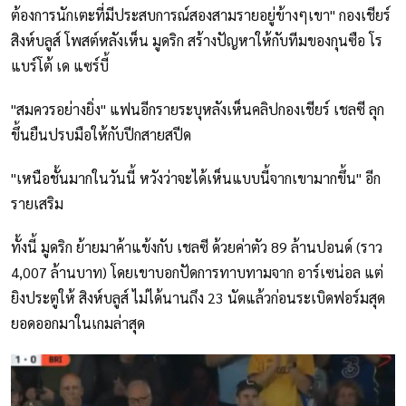
ต้องการนักเตะที่มีประสบการณ์สองสามรายอยู่ข้างๆเขา" กองเชียร์
สิงห์บลูส์ โพสต์หลังเห็น มูดริก สร้างปัญหาให้กับทีมของกุนซือ โร
แบร์โต้ เด แซร์บี้
"สมควรอย่างยิ่ง" แฟนอีกรายระบุหลังเห็นคลิปกองเชียร์ เชลซี ลุก
ขึ้นยืนปรบมือให้กับปีกสายสปีด
"เหนือชั้นมากในวันนี้ หวังว่าจะได้เห็นแบบนี้จากเขามากขึ้น" อีก
รายเสริม
ทั้งนี้ มูดริก ย้ายมาค้าแข้งกับ เชลซี ด้วยค่าตัว 89 ล้านปอนด์ (ราว
4,007 ล้านบาท) โดยเขาบอกปัดการทาบทามจาก อาร์เซน่อล แต่
ยิงประตูให้ สิงห์บลูส์ ไม่ได้นานถึง 23 นัดแล้วก่อนระเบิดฟอร์มสุด
ยอดออกมาในเกมล่าสุด