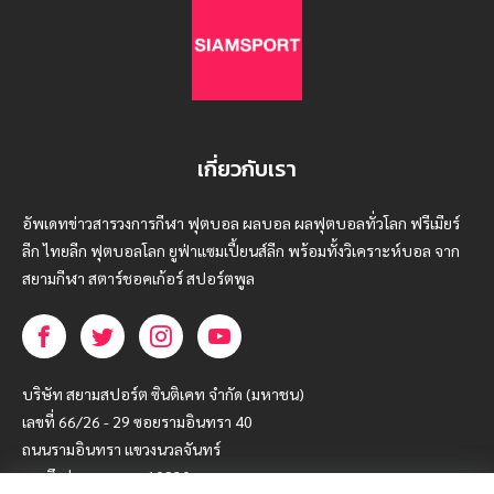
เกี่ยวกับเรา
อัพเดทข่าวสารวงการกีฬา ฟุตบอล ผลบอล ผลฟุตบอลทั่วโลก ฟรีเมียร์
ลีก ไทยลีก ฟุตบอลโลก ยูฟ่าแซมเปี้ยนส์ลีก พร้อมทั้งวิเคราะห์บอล จาก
สยามกีฬา สตาร์ชอคเก้อร์ สปอร์ตพูล
บริษัท สยามสปอร์ต ซินติเคท จำกัด (มหาชน)
เลขที่ 66/26 - 29 ซอยรามอินทรา 40
ถนนรามอินทรา แขวงนวลจันทร์
เขตบึงกุ่ม กรุงเทพฯ 10230