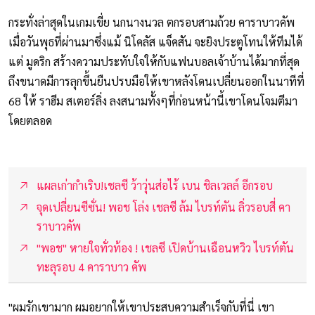
กระทั่งล่าสุดในเกมเขี่ย นกนางนวล ตกรอบสามถ้วย คาราบาวคัพ
เมื่อวันพุธที่ผ่านมาซึ่งแม้ นิโคลัส แจ็คสัน จะยิงประตูโทนให้ทีมได้
แต่ มูดริก สร้างความประทับใจให้กับแฟนบอลเจ้าบ้านได้มากที่สุด
ถึงขนาดมีการลุกขึ้นยืนปรบมือให้เขาหลังโดนเปลี่ยนออกในนาทีที่
68 ให้ ราฮีม สเตอร์ลิ่ง ลงสนามทั้งๆที่ก่อนหน้านี้เขาโดนโจมตีมา
โดยตลอด
แผลเก่ากำเริบ!เชลซี ว้าวุ่นส่อไร้ เบน ชิลเวลล์ อีกรอบ
จุดเปลี่ยนซีซั่น! พอช โล่ง เชลซี ล้ม ไบรท์ตัน ลิ่วรอบสี่ คา
ราบาวคัพ
"พอช" หายใจทั่วท้อง ! เชลซี เปิดบ้านเฉือนหวิว ไบรท์ตัน
ทะลุรอบ 4 คาราบาว คัพ
"ผมรักเขามาก ผมอยากให้เขาประสบความสำเร็จกับที่นี่ เขา