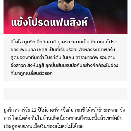
มิไคโล มูดริก ปีกทีมชาติ ยูเครน กลายเป็นนักเตะคนโปรด
ของแฟนบอล เชลซี เป็นที่เรียบร้อยแล้วหลังระเบิดฟอร์ม
สุดยอดพาทีมคว่ำ ไบรท์ตัน ในเกม คาราบาวคัพ รอบสาม
ซึ่งสาวก สิงห์บลูส์ ลุกขึ้นยืนปรบมือกันอย่างกึกก้องในช่วง
ที่เขาถูกเปลี่ยนตัวออก
มูดริก สตาร์วัย 22 ปีไม่อาจสร้างชื่อกับ เชลซี ได้หลังย้ายมาจาก ชัค
ตาร์ โดเน็ตส์ค ทีมในบ้านเกิดเนื่องจากจนถึงขณะนี้แล้วเขายังยิง
ประตูตอบแทนเม็ดเงินของสโมสรไม่ได้เลย