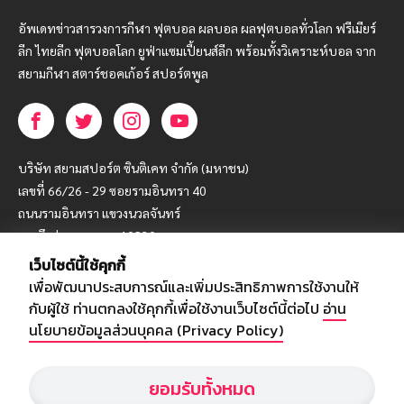
อัพเดทข่าวสารวงการกีฬา ฟุตบอล ผลบอล ผลฟุตบอลทั่วโลก ฟรีเมียร์
ลีก ไทยลีก ฟุตบอลโลก ยูฟ่าแซมเปี้ยนส์ลีก พร้อมทั้งวิเคราะห์บอล จาก
สยามกีฬา สตาร์ชอคเก้อร์ สปอร์ตพูล
บริษัท สยามสปอร์ต ซินติเคท จำกัด (มหาชน)
เลขที่ 66/26 - 29 ซอยรามอินทรา 40
ถนนรามอินทรา แขวงนวลจันทร์
เขตบึงกุ่ม กรุงเทพฯ 10230
เว็บไซต์นี้ใช้คุกกี้
โทร : 02-5088-000
เพื่อพัฒนาประสบการณ์และเพิ่มประสิทธิภาพการใช้งานให้
อีเมล์ :
webmaster@siamsport.co.th
กับผู้ใช้ ท่านตกลงใช้คุกกี้เพื่อใช้งานเว็บไซต์นี้ต่อไป
อ่าน
เว็บไซต์ : www.siamsport.co.th
นโยบายข้อมูลส่วนบุคคล (Privacy Policy)
ยอมรับทั้งหมด
© SIAMSPORT
Privacy