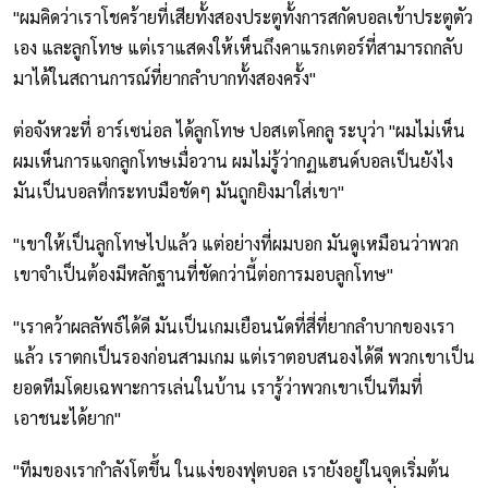
"ผมคิดว่าเราโชคร้ายที่เสียทั้งสองประตูทั้งการสกัดบอลเข้าประตูตัว
เอง และลูกโทษ แต่เราแสดงให้เห็นถึงคาแรกเตอร์ที่สามารถกลับ
มาได้ในสถานการณ์ที่ยากลำบากทั้งสองครั้ง"
ต่อจังหวะที่ อาร์เซน่อล ได้ลูกโทษ ปอสเตโคกลู ระบุว่า "ผมไม่เห็น
ผมเห็นการแจกลูกโทษเมื่อวาน ผมไม่รู้ว่ากฏแฮนด์บอลเป็นยังไง
มันเป็นบอลที่กระทบมือชัดๆ มันถูกยิงมาใส่เขา"
"เขาให้เป็นลูกโทษไปแล้ว แต่อย่างที่ผมบอก มันดูเหมือนว่าพวก
เขาจำเป็นต้องมีหลักฐานที่ชัดกว่านี้ต่อการมอบลูกโทษ"
"เราคว้าผลลัพธ์ได้ดี มันเป็นเกมเยือนนัดที่สี่ที่ยากลำบากของเรา
แล้ว เราตกเป็นรองก่อนสามเกม แต่เราตอบสนองได้ดี พวกเขาเป็น
ยอดทีมโดยเฉพาะการเล่นในบ้าน เรารู้ว่าพวกเขาเป็นทีมที่
เอาชนะได้ยาก"
"ทีมของเรากำลังโตขึ้น ในแง่ของฟุตบอล เรายังอยู่ในจุดเริ่มต้น