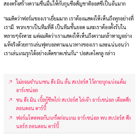
สองครั้งสร้างความชื่นมื่นให้กับกุนซือสัญชาติออสซี่เป็นอันมาก
"ผมคิดว่าฟอร์มของเราเยี่ยมมาก เราต้องแสดงให้เห็นถึงทุกอย่างที่
เรามี พวกเขาเป็นทีมที่ดี เป็นทีมชั้นยอด และเราต้องตั้งรับใน
หลายๆจังหวะ แต่ผมคิดว่าเราแสดงให้เห็นถึงความกล้าหาญอย่าง
แท้จริงด้วยการเล่นฟุตบอลตามแนวทางของเรา และแน่นอนว่า
เราเล่นเกมรุกได้อย่างเด็ดขาดเช่นกัน" ปอสเตโคกลู กล่าว
ไม่ยอมจำนน!ซน ฮึง มิน ลั่น สเปอร์ส ไว้ลายบุกแบ่งแต้ม
อาร์เซน่อล
ซน ฮึง มิน เบิ้ลกู้ชีพไก่! สเปอร์ส ไล่เจ๊า อาร์เซน่อล เดือดศึก
ลอนดอน ดาร์บี้
ฟอร์มโหดพอกัน!เกร็ดก่อนเกม อาร์เซน่อล พบ สเปอร์ส ศึก
นอร์ธ ลอนดอน ดาร์บี้