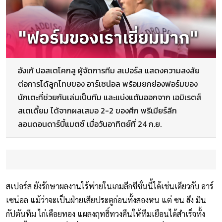
อังเก้ ปอสเตโคกลู ผู้จัดการทีม สเปอร์ส แสดงความสงสัย
ต่อการได้ลูกโทษของ อาร์เซน่อล พร้อมยกย่องฟอร์มของ
นักเตะที่ช่วยกันเล่นเป็นทีม และแบ่งแต้มออกจาก เอมิเรตส์
สเตเดี้ยม ได้จากผลเสมอ 2-2 ของศึก พรีเมียร์ลีก
ลอนดอนดาร์บี้แมตช์ เมื่อวันอาทิตย์ที่ 24 ก.ย.
สเปอร์ส ยังรักษาผลงานไร้พ่ายในเกมลีกซีซั่นนี้ได้เช่นเดียวกับ อาร์
เซน่อล แม้ว่าจะเป็นฝ่ายเสียประตูก่อนทั้งสองหน แต่ ซน ฮึง มิน
กัปตันทีม ไก่เดือยทอง แผลงฤทธิ์ทวงคืนให้ทีมเยือนได้สำเร็จทั้ง