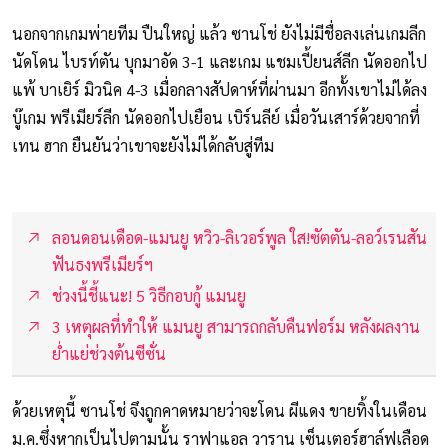
นอกจากเกมพ่ายทีม ปืนใหญ่ แล้ว ซานโช่ ยังไม่มีชื่อลงเล่นเกมลีก
นัดโดน ไบรท์ตัน บุกมาอัด 3-1 และเกม แชมเปี้ยนส์ลีก นัดออกไป
แพ้ บาเยิร์ มิวนิค 4-3 เมื่อกลางสัปดาห์ที่ผ่านมา อีกทั้งเขาไม่ได้ลง
บู๊เกม พรีเมียร์ลีก นัดออกไปเยือน เบิร์นลีย์ เมื่อวันเสาร์ด้วยจากที่
เทน ฮาก ยืนยันว่าเขาจะยังไม่ได้กลับสู่ทีม
ลอนดอนเดือด-แมนยู หวิว-ลิเวอร์พูล ใส!ซัตตัน-ลอว์เรนสัน
ฟันธงพรีเมียร์ฯ
ช่วงนี้ชี้แนะ! 5 วิธีกอบกู้ แมนยู
3 เหตุผลที่ทำให้ แมนยู สามารถกลับคืนฟอร์ม หลังผลงาน
ย่ำแย่ช่วงต้นซีซั่น
ด้วยเหตุนี้ ซานโช่ จึงถูกคาดหมายว่าจะโดน ผีแดง ขายทิ้งในเดือน
ม.ค.ซึ่งหากเป็นไปตามนั้น ราฟาแอล วาราน เซ็นเตอร์ฮาล์ฟเลือด