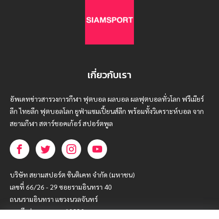
เกี่ยวกับเรา
อัพเดทข่าวสารวงการกีฬา ฟุตบอล ผลบอล ผลฟุตบอลทั่วโลก ฟรีเมียร์
ลีก ไทยลีก ฟุตบอลโลก ยูฟ่าแซมเปี้ยนส์ลีก พร้อมทั้งวิเคราะห์บอล จาก
สยามกีฬา สตาร์ชอคเก้อร์ สปอร์ตพูล
บริษัท สยามสปอร์ต ซินติเคท จำกัด (มหาชน)
เลขที่ 66/26 - 29 ซอยรามอินทรา 40
ถนนรามอินทรา แขวงนวลจันทร์
เขตบึงกุ่ม กรุงเทพฯ 10230