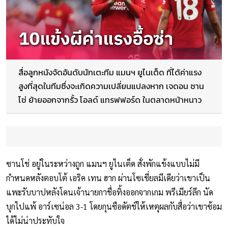
สื่อลูกหนังจัดอันดับนักเตะทีม แมนฯ ยูไนเต็ด ที่ได้ค่าแรง
สูงที่สุดในทีมซึ่งจะเกิดความเปลี่ยนแปลงหาก เจดอน ซาน
โช่ ย้ายออกจากรั้ว โอลด์ แทรฟฟอร์ด ในตลาดหน้าหนาว
ซานโช่ อยู่ในระหว่างถูก แมนฯ ยูไนเต็ด สั่งพักแข้งแบบไม่มี
กำหนดหลังตอบโต้ เอริค เทน ฮาก ผ่านโซเชี่ยลมีเดียว่าเขาเป็น
แพะรับบาปหลังโดนเจ้านายกาชื่อทิ้งออกจากเกม พรีเมียร์ลีก นัด
บุกไปแพ้ อาร์เซน่อล 3-1 โดยกุนซือดัตช์ให้เหตุผลกับสื่อว่าเขาซ้อม
ได้ไม่น่าประทับใจ