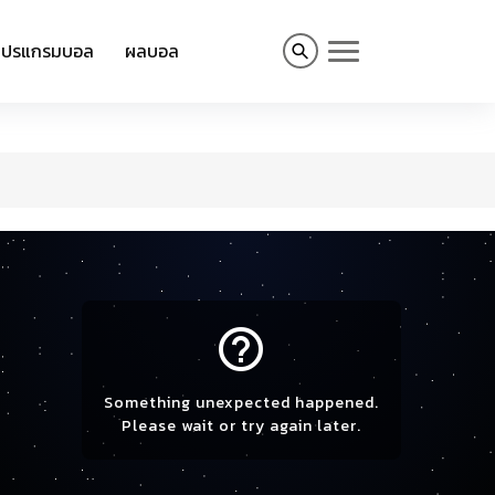
โปรแกรมบอล
ผลบอล
help_outline
Something unexpected happened.
Please wait or try again later.