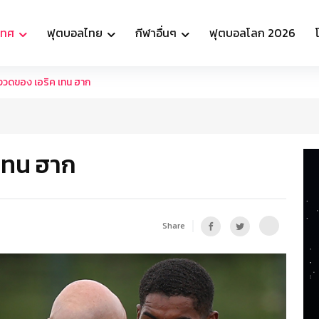
เทศ
ฟุตบอลไทย
กีฬาอื่นๆ
ฟุตบอลโลก 2026
งวดของ เอริค เทน ฮาก
เทน ฮาก
Share