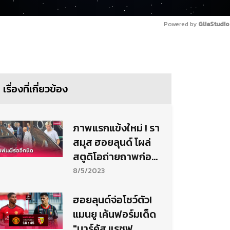
Powered by 
GliaStudio
เรื่องที่เกี่ยวข้อง
ภาพแรกแข้งใหม่ ! รา
สมุส ฮอยลุนด์ โผล่
สตูดิโอถ่ายถาพก่อน
เปิดตัวแมนยู
8/5/2023
ฮอยลุนด์จ่อโชว์ตัว!
แมนยู เค้นฟอร์มเด็ด
"มาร์คัส แรชฟ