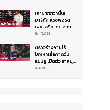
เอามากกว่านั้น!
มาร์คัส แรชฟอร์ด
เผย เอริค เทน ฮาก ไม่
เคยพูดเรื่องท็อปโฟร์
8/4/2023
ตรวจร่างกายไร้
ปัญหา!สื่อคาดวัน
แมนยู เปิดตัว ราสมุส
ฮอยลุนด์
8/4/2023