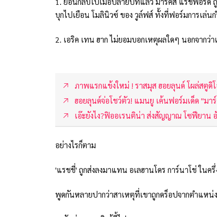
1. ย้อนกลับไปเมื่อปลายปีที่แล้ว มาร์คัส แรชฟอร์ด 
บุกไปเยือน โมลินิวซ์ ของ วูล์ฟส์ ทั้งที่ฟอร์มการเ
2. เอริค เทน ฮาก ไม่ยอมบอกเหตุผลใดๆ นอกจากว่าเ
ภาพแรกแข้งใหม่ ! ราสมุส ฮอยลุนด์ โผล่สตูดิ
ฮอยลุนด์จ่อโชว์ตัว! แมนยู เค้นฟอร์มเด็ด "มาร์
เอ๊ะยังไง?ฟิออเรนติน่า ส่งสัญญาณ โซฟียาน อ
อย่างไรก็ตาม
'แรชชี่' ถูกส่งลงมาแทน อเลฮานโดร การ์นาโช่ ในครึ่
พูดกันหลายปากว่าสาเหตุที่เขาถูกดร็อปจากตำแหน่งตัว