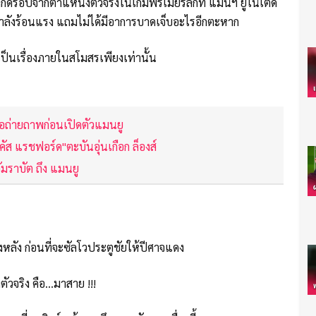
ถูกดร็อปจากตำแหน่งตัวจริงในเกมพรีเมียร์ลีกที่ แมนฯ ยูไนเต็ด
ล่นกำลังร้อนแรง แถมไม่ได้มีอาการบาดเจ็บอะไรอีกตะหาก
ป็นเรื่องภายในสโมสรเพียงเท่านั้น
โอถ่ายถาพก่อนเปิดตัวแมนยู
คัส แรชฟอร์ด"ตะบันอุ่นเกือก ล็องส์
ัมราบัต ถึง แมนยู
งหลัง ก่อนที่จะซัลโวประตูชัยให้ปีศาจแดง
จริง คือ...มาสาย !!!