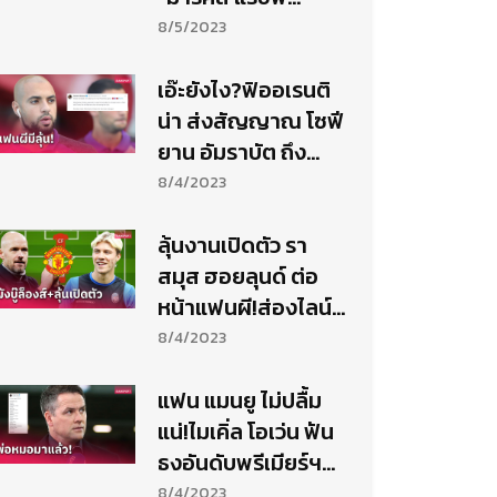
อร์ด"ตะบันอุ่นเกือก ล็
8/5/2023
องส์
เอ๊ะยังไง?ฟิออเรนติ
น่า ส่งสัญญาณ โซฟี
ยาน อัมราบัต ถึง
แมนยู
8/4/2023
ลุ้นงานเปิดตัว รา
สมุส ฮอยลุนด์ ต่อ
หน้าแฟนผี!ส่องไลน์
อัพ แมนยู พบ ล็องส์
8/4/2023
(ชมผัง)
แฟน แมนยู ไม่ปลื้ม
แน่!ไมเคิ่ล โอเว่น ฟัน
ธงอันดับพรีเมียร์ฯซี
ซั่นใหม่
8/4/2023