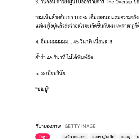
3. วันก่อน ดาวยิงผู้นี้ไปออกรายการ The Overlap ของ 
"ผมเห็นด้วยกับเขา 100% เต็มเลยนะ แถมความจริงผ
แต่ผมรู้อยู่แล้วล่ะว่าอะไรจะเกิดขึ้นกับผม เพราะกฎก
4. อืมมมมมมมม... 45 วินาที เนี่ยนะ !!!
ย้ำว่า 45 วินาที ไม่ได้พิมพ์ผิด
5. ระเบียบวินัย
"บอ.บู๋"
ที่มาของภาพ :
GETTY IMAGE
Tag :
เอริค เทน ฮาก
แมนฯ ยูไนเต็ด
แมนยู
ม