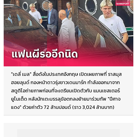
"เดลี่ เมล" สื่อดังในประเทศอังกฤษ เปิดเผยภาพที่ ราสมุส
ฮอยลุนด์ กองหน้าดาวรุ่งชาวเดนมาร์ก กำลังออกมาจาก
สตูดิโอถ่ายภาพก่อนที่จะเตรียมเปิดตัวกับ แมนเชสเตอร์
ยูไนเต็ด หลังนักเตะบรรลุข้อตกลงย้ายมาร่วมทัพ "ปีศาจ
แดง" ด้วยค่าตัว 72 ล้านปอนด์ (ราว 3,024 ล้านบาท)