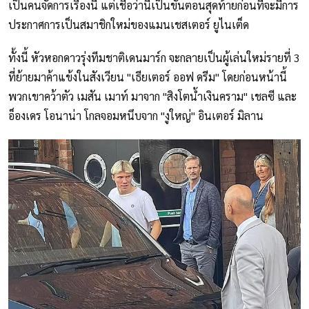
เป็นคนจัดการเรื่องนี้ แต่เชื่อว่านี่เป็นขั้นตอนสุดท้ายก่อนที่จะมีการ
ประกาศการเป็นสมาชิกใหม่ของแมนเชสเตอร์ ยูไนเต็ด
ทั้งนี้ หัวหอกดาวรุ่งทีมชาติเดนมาร์ก จะกลายเป็นผู้เล่นใหม่รายที่ 3
ที่ย้ายมาค้าแข้งในสังเวียน "เธียเตอร์ ออฟ ดรีม" โดยก่อนหน้านี้
พวกเขาคว้าตัว เมสัน เมาท์ มาจาก "สิงโตน้ำเงินคราม" เชลซี และ
อ็องเดร โอนาน่า โกลจอมหนึบจาก "งูใหญ่" อินเตอร์ มิลาน