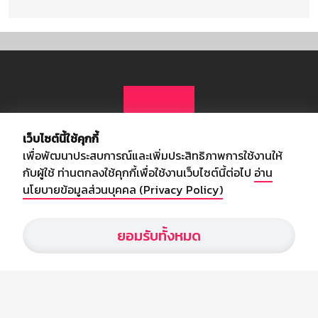
เว็บไซต์นี้ใช้คุกกี้
เพื่อพัฒนาประสบการณ์และเพิ่มประสิทธิภาพการใช้งานให้
กับผู้ใช้ ท่านตกลงใช้คุกกี้เพื่อใช้งานเว็บไซต์นี้ต่อไป
อ่าน
นโยบายข้อมูลส่วนบุคคล (Privacy Policy)
เกี่ยวกับเรา
ยอมรับทั้งหมด
อัพเดทข่าวสารวงการกีฬา ฟุตบอล ผลบอล ผลฟุตบอลทั่วโลก ฟรีเมียร์
ลีก ไทยลีก ฟุตบอลโลก ยูฟ่าแซมเปี้ยนส์ลีก พร้อมทั้งวิเคราะห์บอล จาก
สยามกีฬา สตาร์ชอคเก้อร์ สปอร์ตพูล