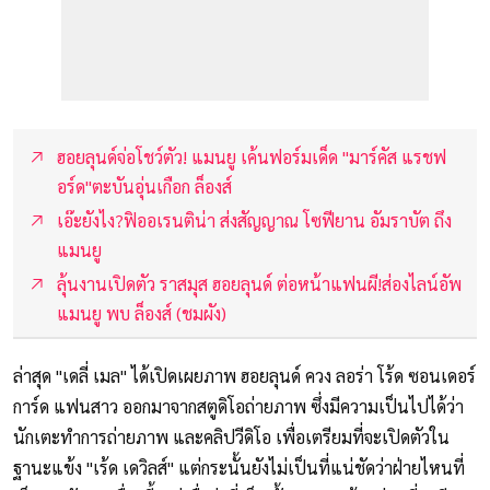
ฮอยลุนด์จ่อโชว์ตัว! แมนยู เค้นฟอร์มเด็ด "มาร์คัส แรชฟ
อร์ด"ตะบันอุ่นเกือก ล็องส์
เอ๊ะยังไง?ฟิออเรนติน่า ส่งสัญญาณ โซฟียาน อัมราบัต ถึง
แมนยู
ลุ้นงานเปิดตัว ราสมุส ฮอยลุนด์ ต่อหน้าแฟนผี!ส่องไลน์อัพ
แมนยู พบ ล็องส์ (ชมผัง)
ล่าสุด "เดลี่ เมล" ได้เปิดเผยภาพ ฮอยลุนด์ ควง ลอร่า โร้ด ซอนเดอร์
การ์ด แฟนสาว ออกมาจากสตูดิโอถ่ายภาพ ซึ่งมีความเป็นไปได้ว่า
นักเตะทำการถ่ายภาพ และคลิปวีดิโอ เพื่อเตรียมที่จะเปิดตัวใน
ฐานะแข้ง "เร้ด เดวิลส์" แต่กระนั้นยังไม่เป็นที่แน่ชัดว่าฝ่ายไหนที่