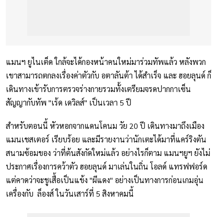
แมนฯ ยูไนเต็ด ใกล้จะได้กองหน้าคนใหม่มาร่วมทัพแล้ว หลังพวก
เขาสามารถตกลงเรื่องค่าตัวกับ อตาลันต้า ได้สำเร็จ และ ฮอยลุนด์ ก็
เดินทางเข้ารับการตรวจร่างกายรวมทั้งเตรียมจรดปากกาเซ็น
สัญญากับทัพ "เร้ด เดวิลส์" เป็นเวลา 5 ปี
สำหรับตอนนี้ หัวหอกจากแดนโคนม วัย 20 ปี เดินทางมาถึงเมือง
แมนเชสเตอร์ เรียบร้อย และมีรายงานว่านักเตะได้มาที่แคร์ริงตัน
สนามซ้อมของ ว่าที่ต้นสังกัดใหม่แล้ว อย่างไรก็ตาม แมนฯยูฯ ยังไม่
ประกาศเรื่องการคว้าตัว ฮอยลุนด์ มาเล่นในถิ่น โอลด์ แทรฟฟอร์ด
แต่คาดว่าจะชูเสื้อเป็นแข้ง "ผีแดง" อย่างเป็นทางการก่อนเกมอุ่น
เครื่องกับ ล็องส์ ในวันเสาร์ที่ 5 สิงหาคมนี้