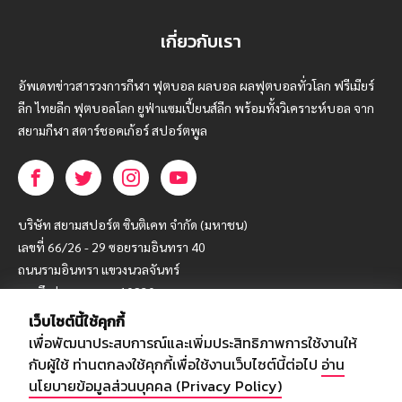
เกี่ยวกับเรา
อัพเดทข่าวสารวงการกีฬา ฟุตบอล ผลบอล ผลฟุตบอลทั่วโลก ฟรีเมียร์
ลีก ไทยลีก ฟุตบอลโลก ยูฟ่าแซมเปี้ยนส์ลีก พร้อมทั้งวิเคราะห์บอล จาก
สยามกีฬา สตาร์ชอคเก้อร์ สปอร์ตพูล
บริษัท สยามสปอร์ต ซินติเคท จำกัด (มหาชน)
เลขที่ 66/26 - 29 ซอยรามอินทรา 40
ถนนรามอินทรา แขวงนวลจันทร์
เขตบึงกุ่ม กรุงเทพฯ 10230
เว็บไซต์นี้ใช้คุกกี้
โทร : 02-5088-000
เพื่อพัฒนาประสบการณ์และเพิ่มประสิทธิภาพการใช้งานให้
อีเมล์ :
webmaster@siamsport.co.th
กับผู้ใช้ ท่านตกลงใช้คุกกี้เพื่อใช้งานเว็บไซต์นี้ต่อไป
อ่าน
เว็บไซต์ : www.siamsport.co.th
นโยบายข้อมูลส่วนบุคคล (Privacy Policy)