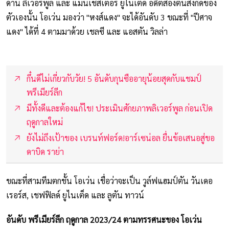
ด้าน ลิเวอร์พูล และ แมนเชสเตอร์ ยูไนเต็ด อดีตสองต้นสังกัดของ
ตัวเองนั้น โอเว่น มองว่า "หงส์แดง" จะได้อันดับ 3 ขณะที่ "ปีศาจ
แดง" ได้ที่ 4 ตามมาด้วย เชลซี และ แอสตัน วิลล่า
กึ๋นดีไม่เกี่ยวกับวัย! 5 อันดับกุนซืออายุน้อยสุดกับแชมป์
พรีเมียร์ลีก
มีทั้งดีและต้องแก้ไข! ประเมินศักยภาพลิเวอร์พูล ก่อนเปิด
ฤดูกาลใหม่
ยังไม่ถึงเป้าของ เบรนท์ฟอร์ด!อาร์เซน่อล ยื่นข้อเสนอสู่ขอ
ดาบิด ราย่า
ขณะที่สามทีมตกชั้น โอเว่น เชื่อว่าจะเป็น วูล์ฟแฮมป์ตัน วันเดอ
เรอร์ส, เชฟฟิลด์ ยูไนเต็ด และ ลูตัน ทาวน์
อันดับ พรีเมียร์ลีก ฤดูกาล 2023/24 ตามทรรศนะของ โอเว่น