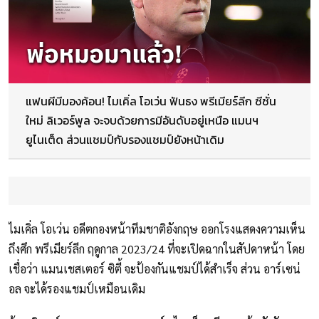
แฟนผีมีมองค้อน! ไมเคิ่ล โอเว่น ฟันธง พรีเมียร์ลีก ซีซั่น
ใหม่ ลิเวอร์พูล จะจบด้วยการมีอันดับอยู่เหนือ แมนฯ
ยูไนเต็ด ส่วนแชมป์กับรองแชมป์ยังหน้าเดิม
ไมเคิ่ล โอเว่น อดีตกองหน้าทีมชาติอังกฤษ ออกโรงแสดงความเห็น
ถึงศึก พรีเมียร์ลีก ฤดูกาล 2023/24 ที่จะเปิดฉากในสัปดาหน้า โดย
เชื่อว่า แมนเชสเตอร์ ซิตี้ จะป้องกันแชมป์ได้สำเร็จ ส่วน อาร์เซน่
อล จะได้รองแชมป์เหมือนเดิม