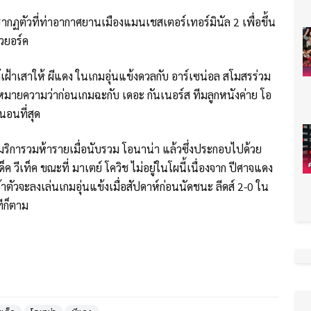
รากฏตัวที่ท่าอากาศยานเมืองแมนเชสเตอร์เทอร์มินัล 2 เพื่อขึ้น
ิวยอร์ค
ด้เฝ้าเสาให้ ผีแดง ในเกมอุ่นแข้งดวลกับ อาร์เซน่อล สโมสรร่วม
 อันหมายความว่าก่อนเกมฉะกับ เดอะ กันเนอร์ส ทีมลูกหนังค่าย โอ
อนที่สุด
อเมริการวมห้ารายเมื่อนับรวม โอนาน่า แล้วซึ่งประกอบไปด้วย
ค วีเท็ค ขณะที่ มาเตย์ โควิช ไม่อยู่ในโผนี้เนื่องจาก ปีศาจแดง
ัวจะลงเล่นเกมอุ่นแข้งเมื่อสัปดาห์ก่อนนัดชนะ ลีดส์ 2-0 ใน
ทีก็ตาม