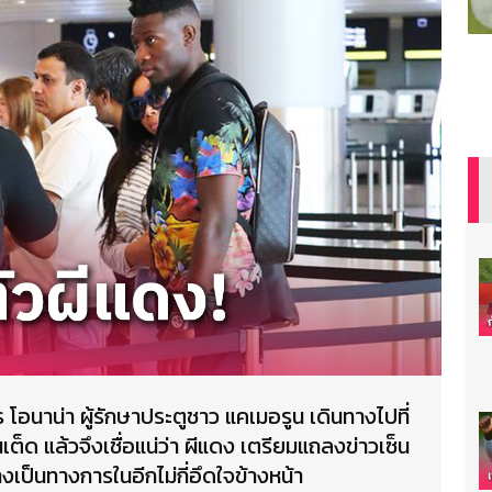
ร โอนาน่า ผู้รักษาประตูชาว แคเมอรูน เดินทางไปที่
็ด แล้วจึงเชื่อแน่ว่า ผีแดง เตรียมแถลงข่าวเซ็น
เป็นทางการในอีกไม่กี่อึดใจข้างหน้า