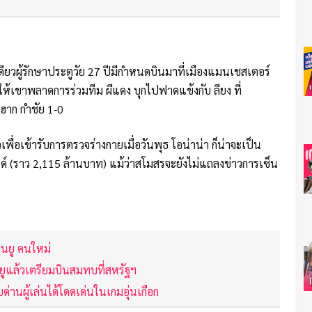
ดียวผู้รักษาประตูวัย 27 ปีมีกำหนดบินมาที่เมืองแมนเชสเตอร์
ทำให้เขาพลาดการร่วมทีม ผีแดง บุกไปฟาดแข้งกับ ลียง ที่
 ฮาก กำชัย 1-0
วเพื่อเข้ารับการตรวจร่างกายเมื่อวันพุธ โอน่าน่า ก็น่าจะเป็น
อนด์ (ราว 2,115 ล้านบาท) แม้ว่าสโมสรจะยังไม่แถลงข่าวการเซ็น
นยู คนใหม่
ยูแล้วเตรียมบินสมทบที่สหรัฐฯ
่านผู้เล่นได้โดดเด่นในเกมอุ่นเกือก