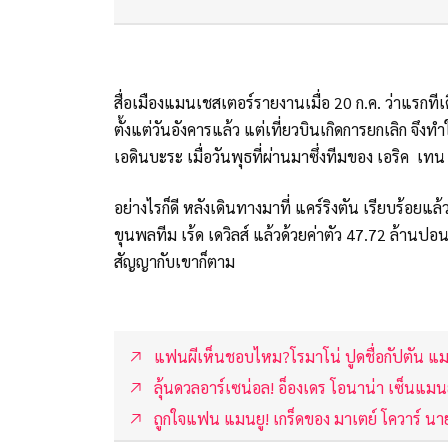
สื่อเมืองแมนเชสเตอร์รายงานเมื่อ 20 ก.ค. ว่าแรกทีเ
ตั้งแต่วันอังคารแล้ว แต่เที่ยวบินเกิดการยกเลิก จึง
เอดินบะระ เมื่อวันพุธที่ผ่านมาซึ่งทีมของ เอริค เทน
อย่างไรก็ดี หลังเดินทางมาที่ แคร์ริงตัน เรียบร้อยแล้
ขุนพลทีม เร้ด เดวิลส์ แล้วด้วยค่าตัว 47.72 ล้านป
สัญญากับเขาก็ตาม
แฟนผีเห็นชอบไหม?โรมาโน่ ปูดชื่อกัปตัน แม
ลุ้นดวลอาร์เซน่อล! อ็องเดร โอนาน่า เซ็นแมน
ถูกใจแฟน แมนยู! เกร็ดของ มาเตย์ โควาร์ นายด