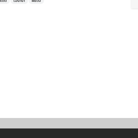
เต็ด
โอนาน่า
ผีแดง