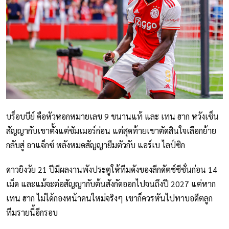
บร็อบบีย์ คือหัวหอกหมายเลข 9 ขนานแท้ และ เทน ฮาก หวังเซ็น
สัญญากับเขาตั้งแต่ซัมเมอร์ก่อน แต่สุดท้ายเขาตัดสินใจเลือกย้าย
กลับสู่ อาแจ็กซ์ หลังหมดสัญญายืมตัวกับ แอร์เบ ไลป์ซิก
ดาวยิงวัย 21 ปีมีผลงานพังประตูให้ทีมดังของลีกดัตช์ซีซั่นก่อน 14
เม็ด และแม้จะต่อสัญญากับต้นสังกัดออกไปจนถึงปี 2027 แต่หาก
เทน ฮาก ไม่ได้กองหน้าคนใหม่จริงๆ เขาก็ควรหันไปทาบอดีตลูก
ทีมรายนี้อีกรอบ