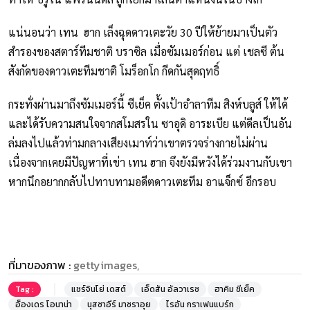
แน่นอนว่า เทน ฮาก เล็งฉุดดาวเตะวัย 30 ปีให้ย้ายมาเป็นตัว
สำรองของสตาร์ทีมชาติ บราซิล เมื่อซัมเมอร์ก่อน แต่ เชลซี ต้น
สังกัดของดาวเตะทีมชาติ โมร็อกโก กีดกันสุดฤทธิ์
กระทั่งผ่านมาถึงซัมเมอร์นี้ ซีเย็ค ตั้งเป้าอำลาทีม สิงห์บลูส์ ให้ได้
และได้รับความสนใจจากสโมสรใน ซาอุดิ อาระเบีย แต่ดีลเป็นอัน
ล่มลงไปแล้วท่ามกลางเสียงเมาท์ว่าเขาตรวจร่างกายไม่ผ่าน
เนื่องจากเคยมีปัญหาที่เข่า เทน ฮาก จึงยังมีหวังได้ร่วมงานกับเขา
หากนึกอยากกลับไปทาบทามอดีตดาวเตะทีม อาแจ็กซ์ อีกรอบ
ที่มาของภาพ :
gettyimages,
Tag :
แซร์จินโย่ เดสต์
เอ็ดสัน อัลวาเรซ
ฮาคิม ซีเย็ค
อ็องเดร โอนาน่า
นุสซาอีร์ มาซราอุย
ไรอัน กราเฟนแบร์ก