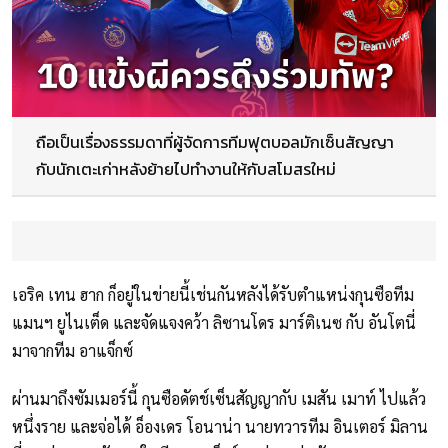
ถือเป็นเรื่องธรรมดาที่ผู้จัดการทีมฟุตบอลมักเซ็นสัญญา
กับนักเตะเก่าหลังย้ายไปทำงานให้กับสโมสรใหม่
เอริค เทน ฮาก ก็อยู่ในข่ายนี้เช่นกันหลังได้รับตำแหน่งกุนซือทีม
แมนฯ ยูไนเต็ด และจัดแจงคว้า ลิซานโดร มาร์ติเนซ กับ อันโตนี่
มาจากทีม อาแจ็กซ์
ผ่านมาถึงซัมเมอร์นี้ กุนซือดัตช์เซ็นสัญญากับ เมสัน เมาท์ ไปแล้ว
หนึ่งราย และจ่อได้ อ็องเดร โอนาน่า นายทวารทีม อินเตอร์ มิลาน