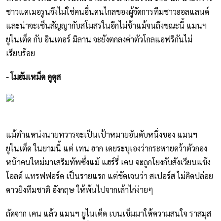
ชาวแคเมอรูนจึงไม่ใช่คนอื่นคนไกลของผู้จัดการทีมชาวฮอลแลนด์
และน่าจะเซ็นสัญญากับสโมสรในอีกไม่ช้าแม้จนถึงขณะนี้ แมนฯ
ยูไนเต็ด กับ อินเตอร์ มิลาน จะยังตกลงค่าตัวโกลแอฟริกันไม่
เรียบร้อย
- โมฮัมเหม็ด คูดุส
แม้ตำแหน่งนายทวารจะเป็นเป้าหมายอันดับหนึ่งของ แมนฯ
ยูไนเต็ด ในยามนี้ แต่ เทน ฮาก เคยระบุเองว่ากระหายคว้าตัวกอง
หน้าคนใหม่มาเสริมทัพซึ่งแม้ แฮร์รี่ เคน จะถูกโยงกับสังเวียนแข้ง
โอลด์ แทรฟฟอร์ด เป็นรายแรก แต่ชัดเจนว่า สเปอร์ส ไม่คิดปล่อย
ดาวยิงทีมชาติ อังกฤษ ให้พ้นไปจากเล้าไก่ง่ายๆ
ถัดจาก เคน แล้ว แมนฯ ยูไนเต็ด เบนเข็มมาให้ความสนใจ ราสมุส