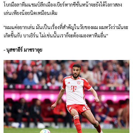
โบกมือลาทีมแชมป์ลีกเมืองเบียร์หากซีซั่นหน้าจะยังได้โอกาสลง
เล่นเพียงน้อยนิดเหมือนเดิม
"ผมแค่อยากเล่น มันเป็นเรื่องที่สำคัญในวัยของผม ผมหวังว่ามันจะ
เกิดขึ้นกับ บาเยิร์น ไม่เช่นนั้นเราก็จะต้องมองหาทีมอื่น"
- นุสซาอีร์ มาซราอุย