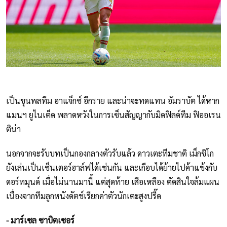
เป็นขุนพลทีม อาแจ็กซ์ อีกราย และน่าจะทดแทน อัมราบัต ได้หาก
แมนฯ ยูไนเต็ด พลาดหวังในการเซ็นสัญญากับมิดฟิลด์ทีม ฟิออเรน
ติน่า
นอกจากจะรับบทเป็นกองกลางตัวรับแล้ว ดาวเตะทีมชาติ เม็กซิโก
ยังเล่นเป็นเซ็นเตอร์ฮาล์ฟได้เช่นกัน และเกือบได้ย้ายไปค้าแข้งกับ
ดอร์ทมุนด์ เมื่อไม่นานมานี้ แต่สุดท้าย เสือเหลือง ตัดสินใจล้มแผน
เนื่องจากทีมลูกหนังดัตช์เรียกค่าตัวนักเตะสูงปรี๊ด
- มาร์เซล ซาบิตเซอร์