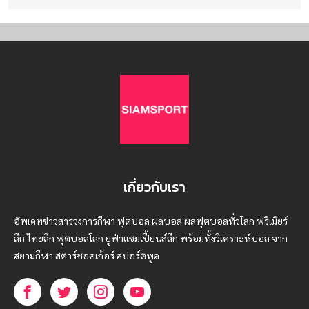
เกี่ยวกับเรา
อัพเดทข่าวสารวงการกีฬา ฟุตบอล ผลบอล ผลฟุตบอลทั่วโลก ฟรีเมียร์
ลีก ไทยลีก ฟุตบอลโลก ยูฟ่าแซมเปี้ยนส์ลีก พร้อมทั้งวิเคราะห์บอล จาก
สยามกีฬา สตาร์ชอคเก้อร์ สปอร์ตพูล