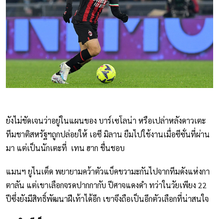
ยังไม่ชัดเจนว่าอยู่ในแผนของ บาร์เซโลน่า หรือเปล่าหลังดาวเตะ
ทีมชาติสหรัฐฯถูกปล่อยให้ เอซี มิลาน ยืมไปใช้งานเมื่อซีซั่นที่ผ่าน
มา แต่เป็นนักเตะที่ เทน ฮาก ชื่นชอบ
แมนฯ ยูไนเต็ด พยายามคว้าตัวแบ็คขวามะกันไปจากทีมดังแห่งกา
ตาลัน แต่เขาเลือกจรดปากกากับ ปีศาจแดงดำ ทว่าในวัยเพียง 22
ปีซึ่งยังมีสิทธิ์พัฒนาฝีเท้าได้อีก เขาจึงถือเป็นอีกตัวเลือกที่น่าสนใจ