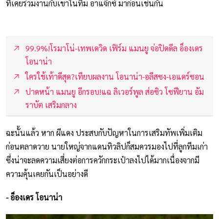
ที่เคยร่วมงานกับเขาในทีม อาแจ็กซ์ มาก่อนเช่นกัน
99.9%!โรมาโน่-เทพเดวิด เฟิร์ม แมนยู จ่อปิดดีล อ็องเดร
โอนาน่า
ใครใช้เท้าดีสุด?เทียบผลงาน โอนาน่า-อลีสซง-เอแดร์ซอน
ปาดหน้า แมนยู อีกรอบ!แฉ ลิเวอร์พูล ส่อซิว โซฟียาน อัม
ราบัต เสริมกลาง
ฉะนั้นแล้ว หาก ผีแดง ประสบกับปัญหาในการเสริมทัพเพิ่มเติม
ก่อนตลาดวาย นายใหญ่จากแดนทิวลิปก็สมควรมองไปที่ลูกทีมเก่า
ซึ่งน่าจะลดความเสี่ยงต่อการควักกระเป๋าลงไปได้มากเนื่องจากมี
ความคุ้นเคยกันเป็นอย่างดี
- อ็องเดร โอนาน่า