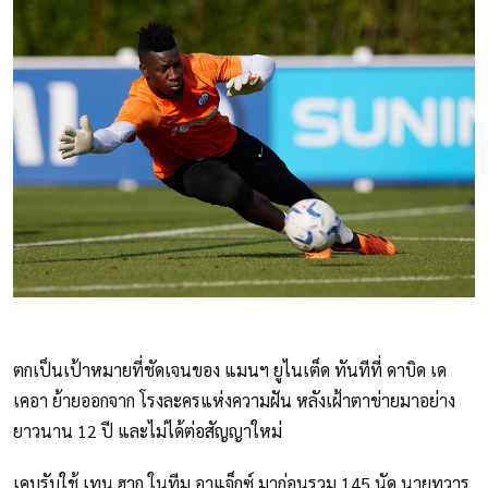
ตกเป็นเป้าหมายที่ชัดเจนของ แมนฯ ยูไนเต็ด ทันทีที่ ดาบิด เด
เคอา ย้ายออกจาก โรงละครแห่งความฝัน หลังเฝ้าตาข่ายมาอย่าง
ยาวนาน 12 ปี และไม่ได้ต่อสัญญาใหม่
เคบรับใช้ เทน ฮาก ในทีม อาแจ็กซ์ มาก่อนรวม 145 นัด นายทวาร