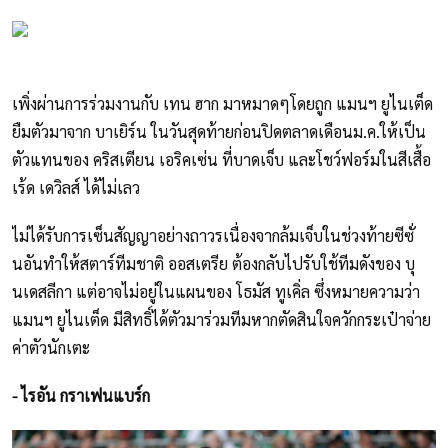
เพิ่งผ่านการร่วมงานกับ เทน ฮาก มาหมาดๆโดยถูก แมนฯ ยูไนเต็ด
ยืมตัวมาจาก บาเยิร์น ในวันสุดท้ายก่อนปิดตลาดเดือนม.ค.ให้เป็น
ตัวแทนของ คริสเตียน เอริคเซ่น ที่บาดเจ็บ และโชว์ฟอร์มในสีเสื้อ
เร้ด เดวิลส์ ได้ไม่เลว
ไม่ได้รับการเซ็นสัญญาอย่างถาวรเนื่องจากล้มเจ็บในช่วงท้ายซีซั่
นอันทำให้สตาร์ทีมชาติ ออสเตรีย ต้องกลับไปรับใช้ทีมดังของ บุ
นเดสลีกา แต่อาจไม่อยู่ในแผนของ โธมัส ทูเคิ่ล ซึ่งหมายความว่า
แมนฯ ยูไนเต็ด มีสิทธิ์ได้ตัวมาร่วมทีมหากตัดสินใจควักกระเป๋าจ่าย
ค่าตัวนักเตะ
- ไรอัน กราเฟนแบร์ก