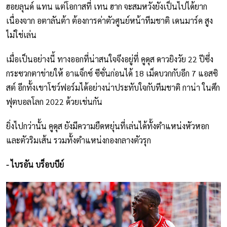
ฮอยลุนด์ แทน แต่โอกาสที่ เทน ฮาก จะสมหวังยังเป็นไปได้ยาก
เนื่องจาก อตาลันต้า ต้องการค่าตัวศูนย์หน้าทีมชาติ เดนมาร์ค สูง
ไม่ใช่เล่น
เมื่อเป็นอย่างนี้ ทางออกที่น่าสนใจจึงอยู่ที่ คูดุส ดาวยิงวัย 22 ปีซึ่ง
กระซวกตาข่ายให้ อาแจ็กซ์ ซีซั่นก่อนได้ 18 เม็ดบวกกับอีก 7 แอสซิ
สต์ อีกทั้งเขาโชว์ฟอร์มได้อย่างน่าประทับใจกับทีมชาติ กาน่า ในศึก
ฟุตบอลโลก 2022 ด้วยเช่นกัน
ยิ่งไปกว่านั้น คูดุส ยังมีความยืดหยุ่นที่เล่นได้ทั้งตำแหน่งหัวหอก
และตัวริมเส้น รวมทั้งตำแหน่งกองกลางตัวรุก
- ไบรอัน บร็อบบีย์