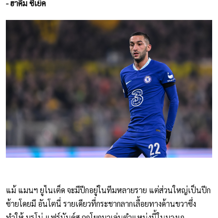
- ฮาคิม ซีเย็ค
แม้ แมนฯ ยูไนเต็ด จะมีปีกอยู่ในทีมหลายราย แต่ส่วนใหญ่เป็นปีก
ซ้ายโดยมี อันโตนี่ รายเดียวที่กระชากลากเลื้อยทางด้านขวาซึ่ง
ทำให้ บรูโน่ แฟร์นันด์ส ถูกโยกมาเล่นตำแหน่งนี้ในบางเก