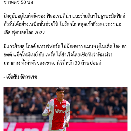
ชาวดัตช์ 50 นัด
ปัจจุบันอยู่ในสังกัดของ ฟิออเรนติน่า และร่ายลีลาในฐานะมิดฟิลด์
ตัวรับได้อย่างเหนือชั้นช่วยให้ โมร็อกโก หลุดเข้าถึงรอบรองชนะ
เลิศ ฟุตบอลโลก 2022
มีแววย้ายสู่ โอลด์ แทรฟฟอร์ด ไม่น้อยหาก แมนฯ ยูไนเต็ด โละ สก
อตต์ แม็คโทมิเนย์ กับ เฟร็ด ได้สำเร็จโดยเชื่อกันว่าทีม ม่วง
มหากาฬ ตั้งค่าตัวของเขาเอาไว้ที่หลัก 30 ล้านปอนด์
- เอ็ดสัน อัลวาเรซ