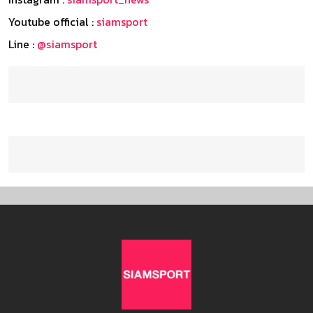
Youtube official :
siamsport
Line :
@siamsport