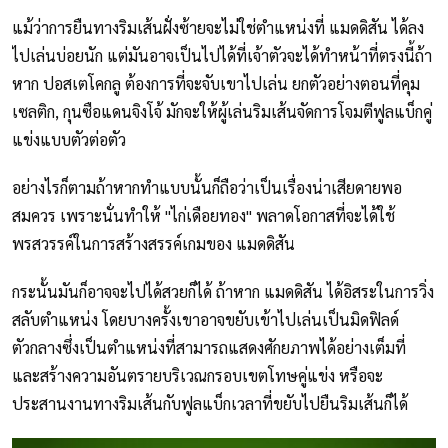
แม้ว่าการยืนทางริมเส้นฝั่งซ้ายจะไม่ใช่ตำแหน่งที่ แมดดิสัน ได้ลง
ไปเล่นบ่อยนัก แต่มันอาจเป็นไปได้ที่เจ้าตัวจะได้ทำหน้าที่ตรงนี้ถ้า
หาก ปอสเตโคกลู ต้องการที่จะจับเขาไปเล่น ยกตัวอย่างตอนที่คุม
เซลติก, กุนซือแดนจิงโจ้ มักจะให้ผู้เล่นริมเส้นจัดการโจมตีฟูลแบ็กคู่
แข่งแบบตัวต่อตัว
อย่างไรก็ตามถ้าหากทำแบบนั้นก็ถือว่าเป็นเรื่องน่าเสียดายพอ
สมควร เพราะนั่นทำให้ "ไก่เดือยทอง" พลาดโอกาสที่จะได้ใช้
พรสวรรค์ในการสร้างสรรค์เกมของ แมดดิสัน
กระนั้นมันก็อาจจะไปได้สวยก็ได้ ถ้าหาก แมดดิสัน ได้อิสระในการวิ่ง
สลับตำแหน่ง โดยบางครั้งเขาอาจขยับเข้าไปเล่นเป็นมิดฟิลด์
ตัวกลางซึ่งเป็นตำแหน่งที่สามารถแสดงศักยภาพได้อย่างเต็มที่
และสร้างความอันตรายบริเวณกรอบเขตโทษคู่แข่ง หรือจะ
ประสานงานทางริมเส้นกับฟูลแบ็กเวลาที่ขยับไปยืนริมเส้นก็ได้