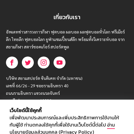
เกี่ยวกับเรา
อัพเดทข่าวสารวงการกีฬา ฟุตบอล ผลบอล ผลฟุตบอลทั่วโลก ฟรีเมียร์
ลีก ไทยลีก ฟุตบอลโลก ยูฟ่าแซมเปี้ยนส์ลีก พร้อมทั้งวิเคราะห์บอล จาก
สยามกีฬา สตาร์ชอคเก้อร์ สปอร์ตพูล
บริษัท สยามสปอร์ต ซินติเคท จำกัด (มหาชน)
เลขที่ 66/26 - 29 ซอยรามอินทรา 40
ถนนรามอินทรา แขวงนวลจันทร์
เขตบึงกุ่ม กรุงเทพฯ 10230
เว็บไซต์นี้ใช้คุกกี้
โทร : 02-5088-000
เพื่อพัฒนาประสบการณ์และเพิ่มประสิทธิภาพการใช้งานให้
อีเมล์ :
webmaster@siamsport.co.th
กับผู้ใช้ ท่านตกลงใช้คุกกี้เพื่อใช้งานเว็บไซต์นี้ต่อไป
อ่าน
เว็บไซต์ : www.siamsport.co.th
นโยบายข้อมูลส่วนบุคคล (Privacy Policy)