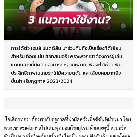
การได้ตัว เจมส์ แมดดิสัน มาร่วมทีมถือเป็นเรื่องที่ดีเยี่ยม
สำหรับ ท็อตแน่ม ฮ็อทสเปอร์ เพราะพวกเขาต้องการผู้เล่น
แดนกลางที่มีความสามารถหลากหลาย เพื่อจะได้ช่วยเพิ่ม
ประสิทธิภาพในเกมรุกให้มีความดุดัน และเฉียบคมมากยิ่ง
ขึ้นสำหรับฤดูกาล 2023/2024
"ไก่เดือยทอง" ต้องพบกับฤดูกาลที่น่าผิดหวังเมื่อซีซั่นที่ผ่านมา โดย
พวกเขาหมดโอกาสไปเล่นฟุตบอลถ้วยยุโรป ด้วยเหตุนี้ สเปอร์ส
จำเป็นอย่างยิ่งที่จะต้องสร้างทีมใหม่ในยุคกุนซืออังเก้ ปอสเตโคกลู