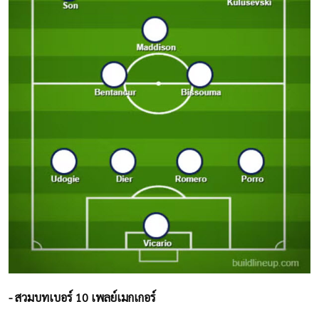
- สวมบทเบอร์ 10 เพลย์เมกเกอร์