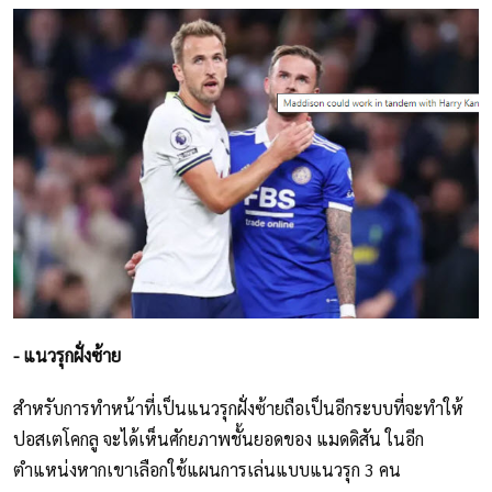
- แนวรุกฝั่งซ้าย
สำหรับการทำหน้าที่เป็นแนวรุกฝั่งซ้ายถือเป็นอีกระบบที่จะทำให้
ปอสเตโคกลู จะได้เห็นศักยภาพชั้นยอดของ แมดดิสัน ในอีก
ตำแหน่งหากเขาเลือกใช้แผนการเล่นแบบแนวรุก 3 คน