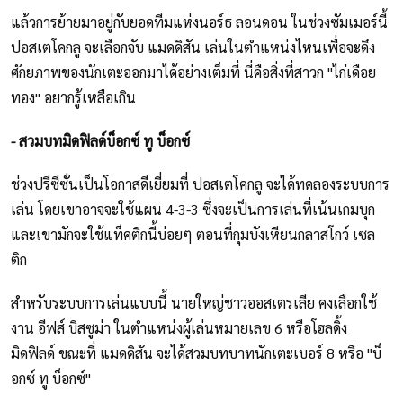
แล้วการย้ายมาอยู่กับยอดทีมแห่งนอร์ธ ลอนดอน ในช่วงซัมเมอร์นี้
ปอสเตโคกลู จะเลือกจับ แมดดิสัน เล่นในตำแหน่งไหนเพื่อจะดึง
ศักยภาพของนักเตะออกมาได้อย่างเต็มที่ นี่คือสิ่งที่สาวก "ไก่เดือย
ทอง" อยากรู้เหลือเกิน
- สวมบทมิดฟิลด์บ็อกซ์ ทู บ็อกซ์
ช่วงปรีซีซั่นเป็นโอกาสดีเยี่ยมที่ ปอสเตโคกลู จะได้ทดลองระบบการ
เล่น โดยเขาอาจจะใช้แผน 4-3-3 ซึ่งจะเป็นการเล่นที่เน้นเกมบุก
และเขามักจะใช้แท็คติกนี้บ่อยๆ ตอนที่กุมบังเหียนกลาสโกว์ เซล
ติก
สำหรับระบบการเล่นแบบนี้ นายใหญ่ชาวออสเตรเลีย คงเลือกใช้
งาน อีฟส์ บิสซูม่า ในตำแหน่งผู้เล่นหมายเลข 6 หรือโฮลดิ้ง
มิดฟิลด์ ขณะที่ แมดดิสัน จะได้สวมบทบาทนักเตะเบอร์ 8 หรือ "บ็
อกซ์ ทู บ็อกซ์"