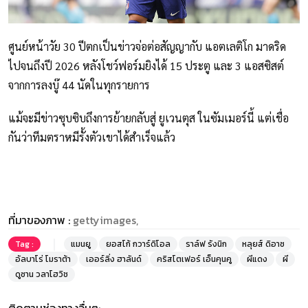
ศูนย์หน้าวัย 30 ปีตกเป็นข่าวจ่อต่อสัญญากับ แอตเลติโก มาดริด
ไปจนถึงปี 2026 หลังโชว์ฟอร์มยิงได้ 15 ประตู และ 3 แอสซิสต์
จากการลงบู๊ 44 นัดในทุกรายการ
แม้จะมีข่าวซุบซิบถึงการย้ายกลับสู่ ยูเวนตุส ในซัมเมอร์นี้ แต่เชื่อ
กันว่าทีมตราหมีรั้งตัวเขาได้สำเร็จแล้ว
ที่มาของภาพ :
gettyimages,
Tag :
แมนยู
ยอสโก้ กวาร์ดิโอล
ราล์ฟ รังนิก
หลุยส์ ดิอาซ
อัลบาโร่ โมราต้า
เออร์ลิ่ง ฮาลันด์
คริสโตเฟอร์ เอ็นคุนคู
ผีแดง
ผี
ดูซาน วลาโฮวิช