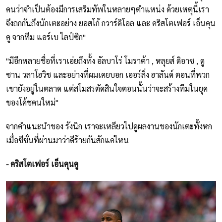
คนว่าจำเป็นต้องมีการเสริมทัพในหลายๆตำแหน่ง ด้วยเหตุนี้เรา
จึงถกกันถึงนักเตะอย่าง ยอสโก้ กวาร์ดิโอล และ คริสโตเฟอร์ เอ็นคุน
คู จากทีม แอร์เบ ไลป์ซิก"
"มีอีกหลายชื่อที่เราเอ่ยถึงทั้ง อัลบาโร่ โมราต้า , หลุยส์ ดิอาซ , ดู
ซาน วลาโฮวิช และอย่างที่ผมเคยบอก เออร์ลิ่ง ฮาลันด์ ตอนที่พวก
เขายังอยู่ในตลาด แต่สโมสรตัดสินใจตอนนั้นว่าจะสร้างทีมในยุค
ของโค้ชคนใหม่"
จากคำแนะนำของ รังนิก เราจะเหลียวไปดูผลงานของนักเตะทั้งหก
เมื่อซีซั่นที่ผ่านมาว่าดีร้ายกันสักแค่ไหน
- คริสโตเฟอร์ เอ็นคุนคู