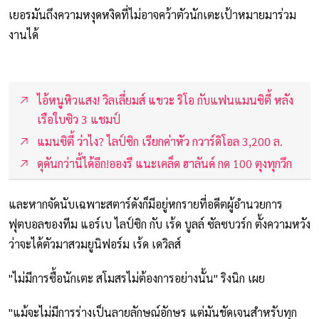
เยอรมันถึงความหงุดหงิดที่ไม่อาจคว้าตัวนักเตะเป้าหมายมาร่วม
งานได้
ไอ้หนูหิวแสง! วิลเลี่ยมส์ แขวะ ริโอ กับแฟนแมนซิตี้ หลัง
เรือใบซิว 3 แชมป์
แมนซิตี้ ว่าไง? ไลป์ซิก เรียกค่าหัว กวาร์ดิโอล 3,200 ล.
ดุดันกว่านี้ได้อีก!อองรี แนะเคล็ด ฮาลันด์ กด 100 ตุงทุกวีก
และหากจัดนับเฉพาะสตาร์ดังก็มีอยู่หกรายที่อดีตผู้อำนวยการ
ฟุตบอลของทีม แอร์เบ ไลป์ซิก กับ เร้ด บูลล์ ซัลซบวร์ก ตั้งความหวัง
ว่าจะได้ตัวมาสวมยูนิฟอร์ม เร้ด เดวิลส์
"ไม่มีการซื้อนักเตะ สโมสรไม่ต้องการอย่างนั้น" ริงนิก เผย
"แม้จะไม่มีการร่างเป็นลายลักษณ์อักษร แต่มันชัดเจนสำหรับทุก