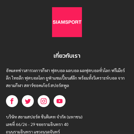
เกี่ยวกับเรา
อัพเดทข่าวสารวงการกีฬา ฟุตบอล ผลบอล ผลฟุตบอลทั่วโลก ฟรีเมียร์
ลีก ไทยลีก ฟุตบอลโลก ยูฟ่าแซมเปี้ยนส์ลีก พร้อมทั้งวิเคราะห์บอล จาก
สยามกีฬา สตาร์ชอคเก้อร์ สปอร์ตพูล
บริษัท สยามสปอร์ต ซินติเคท จำกัด (มหาชน)
เลขที่ 66/26 - 29 ซอยรามอินทรา 40
ถนนรามอินทรา แขวงนวลจันทร์