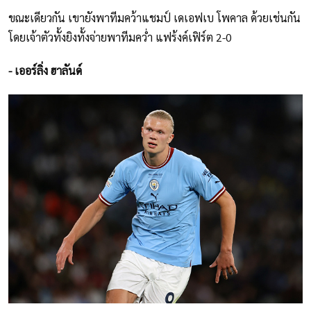
ขณะเดียวกัน เขายังพาทีมคว้าแชมป์ เดเอฟเบ โพคาล ด้วยเช่นกัน
โดยเจ้าตัวทั้งยิงทั้งจ่ายพาทีมคว่ำ แฟร้งค์เฟิร์ต 2-0
- เออร์ลิ่ง ฮาลันด์