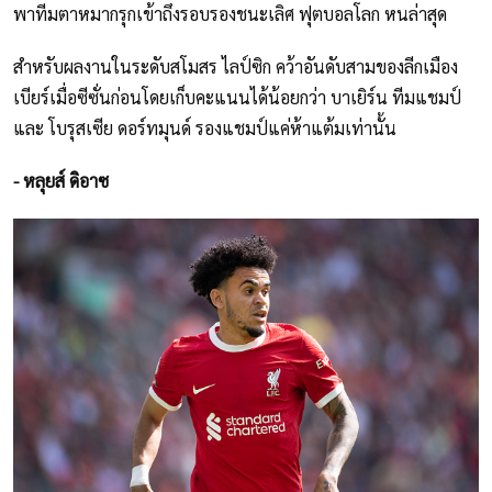
พาทีมตาหมากรุกเข้าถึงรอบรองชนะเลิศ ฟุตบอลโลก หนล่าสุด
สำหรับผลงานในระดับสโมสร ไลป์ซิก คว้าอันดับสามของลีกเมือง
เบียร์เมื่อซีซั่นก่อนโดยเก็บคะแนนได้น้อยกว่า บาเยิร์น ทีมแชมป์
และ โบรุสเซีย ดอร์ทมุนด์ รองแชมป์แค่ห้าแต้มเท่านั้น
- หลุยส์ ดิอาซ