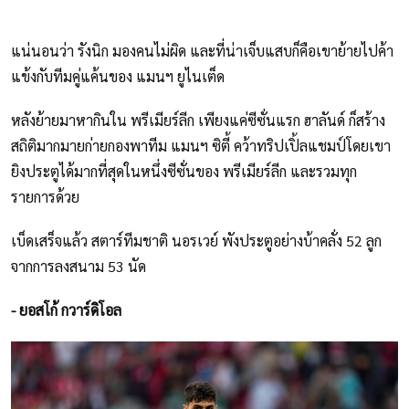
แน่นอนว่า รังนิก มองคนไม่ผิด และที่น่าเจ็บแสบก็คือเขาย้ายไปค้า
แข้งกับทีมคู่แค้นของ แมนฯ ยูไนเต็ด
หลังย้ายมาหากินใน พรีเมียร์ลีก เพียงแค่ซีซั่นแรก ฮาลันด์ ก็สร้าง
สถิติมากมายก่ายกองพาทีม แมนฯ ซิตี้ คว้าทริปเปิ้ลแชมป์โดยเขา
ยิงประตูได้มากที่สุดในหนึ่งซีซั่นของ พรีเมียร์ลีก และรวมทุก
รายการด้วย
เบ็ดเสร็จแล้ว สตาร์ทีมชาติ นอรเวย์ พังประตูอย่างบ้าคลั่ง 52 ลูก
จากการลงสนาม 53 นัด
- ยอสโก้ กวาร์ดิโอล