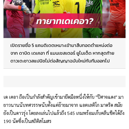
เปิดรายชื่อ 5 แคนดิเดตเหมาะเข้ามาสืบทอดตำแหน่งต่อ
จาก ดาบิด เดเคอา ที่ แมนเชสเตอร์ ยูไนเต็ด หากสุดท้าย
ดาวเตะชาวสแปนิชไม่ต่อสัญญาฉบับใหม่กับทีมออกไป
เด เคอา ถือเป็นกำลังสำคัญเข้ามายึดมือหนึ่งให้กับ "ปีศาจแดง" มา
ยาวนานนับทศวรรษนับตั้งแต่ย้ายมาจาก แอตเลติโก มาดริด สมัย
ยังเป็นดาวรุ่ง โดยลงเล่นไปแล้วถึง 545 เกมพร้อมเก็บคลีนชีตได้ถึง
190 นัดซึ่งเป็นสถิติสโมสร