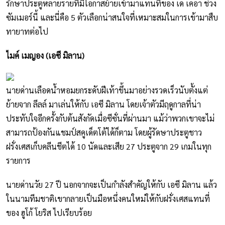
รักษาประตูหลายรายที่มีโอกาสย้ายเข้ามาแทนที่ของ เด เคอา ช่วง
ซัมเมอร์นี้ และนี่คือ 5 ตัวเลือกน่าสนใจที่เหมาะสมในการเข้ามาสืบ
ทายาทต่อไป
ไมค์ เมญอง (เอซี มิลาน)
นายด่านเลือดน้ำหอมยกระดับฝีเท้าขึ้นมาอย่างรวดเร็วนับตั้งแต่
ย้ายจาก ลีลล์ มาเล่นให้กับ เอซี มิลาน โดยเจ้าตัวมีฤดูกาลที่น่า
ประทับใจอีกครั้งกับต้นสังกัดเมื่อซีซั่นที่ผ่านมา แม้ว่าพวกเขาจะไม่
สามารถป้องกันแชมป์สคูเด็ตโต้ได้ก็ตาม โดยผู้รัดษาประตูชาว
ฝรั่งเศสเก็บคลีนชีตได้ 10 นัดและเสีย 27 ประตูจาก 29 เกมในทุก
รายการ
นายด่านวัย 27 ปี นอกจากจะเป็นกำลังสำคัญให้กับ เอซี มิลาน แล้ว
ในนามทีมชาติเขากลายเป็นมือหนึ่งคนใหม่ให้กับฝรั่งเศสแทนที่
ของ ฮูโก้ โยริส ไปเรียบร้อย