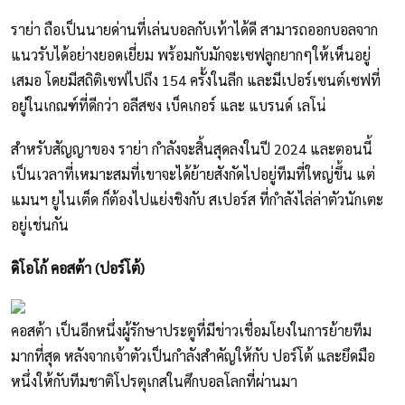
ราย่า ถือเป็นนายด่านที่เล่นบอลกับเท้าได้ดี สามารถออกบอลจาก
แนวรับได้อย่างยอดเยี่ยม พร้อมกับมักจะเซฟลูกยากๆให้เห็นอยู่
เสมอ โดยมีสถิติเซฟไปถึง 154 ครั้งในลีก และมีเปอร์เซนต์เซฟที่
อยู่ในเกณฑ์ที่ดีกว่า อลีสซง เบ็คเกอร์ และ แบรนด์ เลโน่
สำหรับสัญญาของ ราย่า กำลังจะสิ้นสุดลงในปี 2024 และตอนนี้
เป็นเวลาที่เหมาะสมที่เขาจะได้ย้ายสังกัดไปอยู่ทีมที่ใหญ่ขึ้น แต่
แมนฯ ยูไนเต็ด ก็ต้องไปแย่งชิงกับ สเปอร์ส ที่กำลังไล่ล่าตัวนักเตะ
อยู่เช่นกัน
ดิโอโก้ คอสต้า (ปอร์โต้)
คอสต้า เป็นอีกหนึ่งผู้รักษาประตูที่มีข่าวเชื่อมโยงในการย้ายทีม
มากที่สุด หลังจากเจ้าตัวเป็นกำลังสำคัญให้กับ ปอร์โต้ และยึดมือ
หนึ่งให้กับทีมชาติโปรตุเกสในศึกบอลโลกที่ผ่านมา