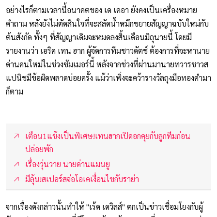
อย่างไรก็ตามเวลานี้อนาคตของ เด เคอา ยังคงเป็นเครื่องหมาย
คำถาม หลังยังไม่ตัดสินใจที่จะสลัดน้ำหมึกขยายสัญญาฉบับใหม่กับ
ต้นสังกัด ทั้งๆ ที่สัญญาเดิมจะหมดลงสิ้นเดือนมิถุนายนี้ โดยมี
รายงานว่า เอริค เทน ฮาก ผู้จัดการทีมชาวดัตช์ ต้องการที่จะหานาย
ด่านคนใหม่ในช่วงซัมเมอร์นี้ หลังจากช่วงที่ผ่านมานายทวารชาวส
แปนิชมีข้อผิดพลาดบ่อยครั้ง แม้ว่าเพิ่งจะคว้ารางวัลถุงมือทองคำมา
ก็ตาม
เตือน1แข้งเป็นพิเศษ!เทนฮากเปิดอกคุยกับลูกทีมก่อน
ปล่อยพัก
เรื่องวุ่นวาย นายด่านแมนยู
มีลุ้น!สเปอร์สจ่อโอเคเงื่อนไขกับราย่า
จากเรื่องดังกล่าวนั้นทำให้ "เร้ด เดวิลส์" ตกเป็นข่าวเชื่อมโยงกับผู้