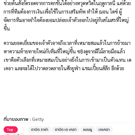
ช่วยต้นสังกัดรอดจากการตกชั้นได้อย่างหวุดหวิดในฤดูกาลนี้ แต่ด้วย
การที่ทีมต้องการเงินเพื่อใช้ในการเสริมทัพ ทำให้ ฌอน ไดซ์ ผู้
จัดการทีมอาจจำใจต้องยอมปล่อยเจ้าตัวออกไปอยู่กับสโมสรที่ใหญ่
ขึ้น
ความยอดเยี่ยมของเจ้าตัวอาจถึงเวลาที่เหมาะสมแล้วในการย้ายมา
หาความท้ายทายใหม่กับทีมที่ใหญ่ขึ้น ซ฿งดูจากฝีไม้ลายมือแล้ว
เขาคือตัวเลือกที่เหมาะสมเป็นอย่างยิ่งในการเข้ามาเป็นตัวแทน เด
เคอา และจะได้ไปวาดลวดลายในศึกยูฟ่า แชมเปี้ยนส์ลีก อีกด้วย
ที่มาของภาพ :
Getty
Tag :
ดาบิด ราย่า
ดาบิด เด เคอา
แมนยู
เดเคอา