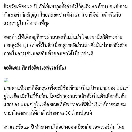
ด้วยวัยเพียง 23 ปี ทำให้เขาถูกตั้งค่าตัวไว้สูงถึง 66 ล้านปอนด์ ตาม
ตัวเลขค่าฉีกสัญญา โดยตลอดช่วงที่ผ่านมาเขาก็มีข่าวพัวพันกับ
แมนฯ ยูไนเต็ด มากที่สุด
คอสต้า มีทีเด็ดอยู่ที่การผ่านบอลที่แม่นยำ โดยเขามีสถิติการจ่าย
บอลสูงถึง 1,137 ครั้งในลีกเมื่อฤดูกาลที่ผ่านมา ซึ่งมันบ่งบอกถึงศํกย
ภาพในการเล่นบอลกับเท้าของเขาได้เป็นอย่างดี
จอร์แดน พิคฟอร์ด (เอฟเวอร์ตัน)
นายด่านทีมชาติอังกฤษเพิ่งจะมีชื่อเข้ามาเป็นเป้าหมายของ แมนฯ
ยูไนเต็ด เมื่อไม่กี่วันก่อน โดยมีรายงานว่าเจ้าตัวเป็นตัวเลือกอันดับ
แรกของ แมนฯ ยูไนเต็ด ขณะที่ทัพ "ทอฟฟี่สีน้ำเงิน" ก็อาจจะยอม
ขายนักเตะหากได้ค่าตัวประมาณ 30 ล้านปอนด์
ดาวเตะวัย 29 ปี ทำผลงานได้อย่างยอดเยี่ยมกับ เอฟเวอร์ตัน โดย