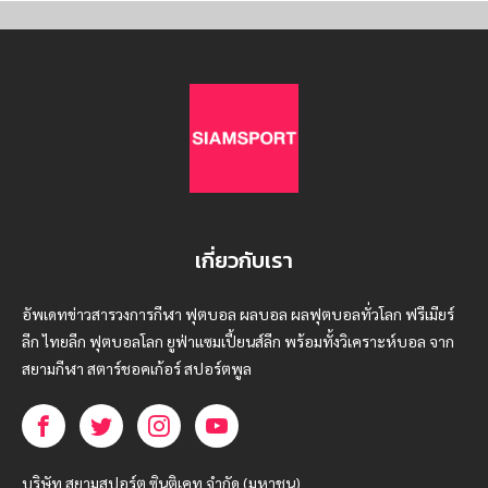
เกี่ยวกับเรา
อัพเดทข่าวสารวงการกีฬา ฟุตบอล ผลบอล ผลฟุตบอลทั่วโลก ฟรีเมียร์
ลีก ไทยลีก ฟุตบอลโลก ยูฟ่าแซมเปี้ยนส์ลีก พร้อมทั้งวิเคราะห์บอล จาก
สยามกีฬา สตาร์ชอคเก้อร์ สปอร์ตพูล
บริษัท สยามสปอร์ต ซินติเคท จำกัด (มหาชน)