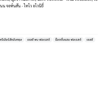
แนน จอห์นสัน - ไทโว อโวนิยี่
ีเมียร์ลีกอังกฤษ
เชลซี พบ ฟอเรสต์
น็อตติ้งแฮม ฟอเรสต์
เชลซี