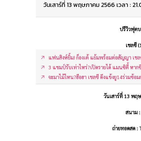
วันเสาร์ที่ 13 พฤษภาคม 2566 เวลา : 21.
ปรีวิวฟุตบ
เชลซี (
แฟนสิงห์ยิ้ม! ก็องเต้ แย้มพร้อมต่อสัญญา เชล
3 แชมป์รับเท่าไหร่?เปิดรายได้ แมนซิตี้ หากซ
จะมาไม้ไหน?ฮือฮา เชลซี ดึงแข้งยู14ร่วมซ้อม
วันเสาร์ที่ 13 พ
สนาม :
ถ่ายทอดสด : 