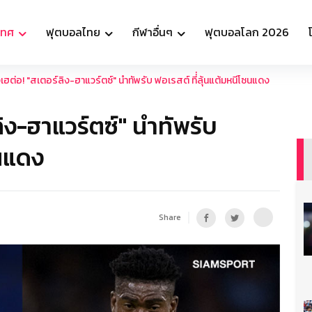
เทศ
ฟุตบอลไทย
กีฬาอื่นๆ
ฟุตบอลโลก 2026
งเฮต่อ! "สเตอร์ลิง-ฮาแวร์ตซ์" นำทัพรับ ฟอเรสต์ ที่่ลุ้นแต้มหนีโซนแดง
ลิง-ฮาแวร์ตซ์" นำทัพรับ
ซนแดง
Share