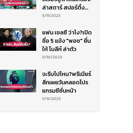
ล่าสตาร์ สปอร์ติ้ง
เสริมแดนกลาง
5/11/2023
แฟน เชลซี ว่าไง?เปิด
ชื่อ 5 แข้ง "พอช" ยื่น
ให้ โบลีห์ ล่าตัว
5/10/2023
จะรีบไปไหน?พรีเมียร์
ลีกเผยวันคลอดโปร
แกรมซีซั่นหน้า
5/9/2023