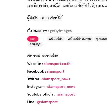
เรล ม็องกาล่า, ดานิโล่ - มอร์แกน กิ๊บบ์ส-ไวท์, เบรน
ผู้ตัดสิน : พอล เทียร์นี่ย์
ที่มาของภาพ :
gettyimages
Tag :
พรีเมียร์ลีก
พรีเมียร์ลีก อังกฤษ
ฟุตบอลพร
สิงห์บลูส์
ติดตามช่องทางอื่นๆ:
Website :
siamsport.co.th
Facebook :
siamsport
Twitter :
siamsport_news
Instagram :
siamsport_news
Youtube official :
siamsport
Line :
@siamsport