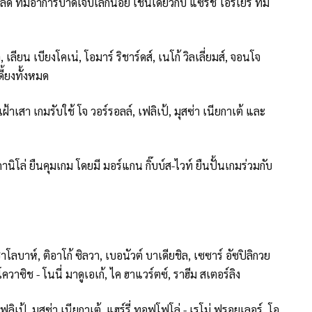
 ที่มีอาการบาดเจ็บเล็กน้อย เช่นเดียวกับ แซร์ช โอริเย่ร์ ที่มี
 เลียน เบียงโคเน่, โอมาร์ ริชาร์ดส์, เนโก้ วิลเลี่ยมส์, จอนโจ
ี้ยงทั้งหมด
าเสา เกมรับใช้ โจ วอร์รอลล์, เฟลิเป้, มุสซ่า เนียกาเต้ และ
ิโล่ ยืนคุมเกม โดยมี มอร์แกน กิ๊บบ์ส-ไวท์ ยืนปั้นเกมร่วมกับ
โลบาห์, ติอาโก้ ซิลวา, เบอนัวต์ บาเดียชิล, เซซาร์ อัซปิลิกวย
ควาซิช - โนนี่ มาดูเอเก้, ไค ฮาแวร์ตซ์, ราฮีม สเตอร์ลิง
ฟลิเป้, มุสซ่า เนียกาเต้, แฮร์รี่ ทอฟโฟโล่ - เรโม่ ฟรอยเลอร์, โอ