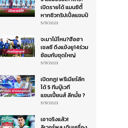
เปิดรายได้ แมนซิตี้
หากซิวทริปเปิ้ลแชมป์
5/11/2023
จะมาไม้ไหน?ฮือฮา
เชลซี ดึงแข้งยู14ร่วม
ซ้อมกับชุดใหญ่
5/11/2023
เปิดกฏ! พรีเมียร์ลีก
ได้ 5 ทีมบู๊เวที
แชมเปี้ยนส์ ลีกมั้ย ?
5/11/2023
เอาจริงแล้ว!
ลิเวอร์พูล เดินเครื่อง