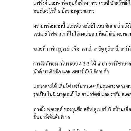
แฟร้งค์ แลมพาร์ด กุนซือรักษาการ เชลซี นำคว้าชัยไ
ชนะใครไว้ที่ 6 นัดรวมทุกรายการ
ความพร้อมเกมนี้ แลมพ์ส จะไม่มี เบน ชิลเวลล์ หลังไ
เวสเล่ย์ โฟฟาน่า ที่ไม่ได้ลงเล่นเกมที่แล้วก็น่าจะพล
ขณะที่ มาร์ก กูกูเรย่า, รีซ เจมส์, คาลิดู คูลิบาลี่, 
การจัดทัพจะมาในระบบ 4-3-3 ให้ เกปา อาร์รีซาบาลาก
นัวต์ บาเดียชิล และ เซซาร์ อัซปิลิกวยต้า
แดนกลางให้ เอ็นโซ่ เฟร์นานเดซ ยืนคุมตรงกลาง ขนาบ
รุกเป็น โนนี่ มาดูเอเก้, ไค ฮาแวร์ตซ์ และ ราฮีม สเตอ
ทางฝั่ง ฟอเรสต์ ของกุนซือ สตีฟ คูเปอร์ เปิดบ้านเ
ขึ้นมารั้งอันดับที่ 16