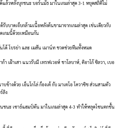
ด้แล้วหลังบุกชนะ บอร์นมัธ มาในเกมล่าสุด 3-1 หยุดสถิติไม่
ด้รับบาดเจ็บกล้ามเนื้อหลังต้นขามาจากเกมล่าสุด เช่นเดียวกับ
าดเกมนี้ด้วยเหมือนกัน
อาร์มันโด้ โบรย่า และ เมสัน เมาน์ท ชวดช่วยทีมทั้งหมด
้า เฝ้าเสา แนวรับมี เทรฟเวอห์ ชาโลบาห์, ติอาโก้ ซิลวา, เบอ
ข้างด้วย เอ็นโกโล่ ก็องเต้ กับ มาเตโอ โควาซิช ส่วนสามตัว
ร์ลิง
ฉือนชนะ เซาธ์แฮมป์ตัน มาในเกมล่าสุด 4-3 ทำให้หลุดโซนตกชั้น