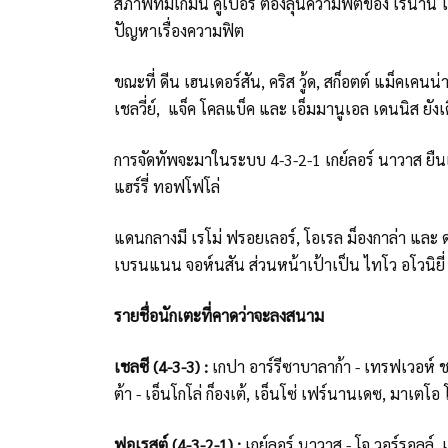
สภาพทีมเกมนี้ คูเปอร์ ต้องลุ้นความฟิตของ เรนาน โลดี้
ปัญหาเรื่องความฟิต
ขณะที่ ดีน เฮนเดอร์สัน, คริส วู้ด, สก็อตต์ แม็คเคนน่า,
เชลวี่ย์, แจ็ค โคลแบ็ค และ เอ็มมานูเอล เดนนิส ยังเด
การจัดทัพจะมาในระบบ 4-3-2-1 เกย์ลอร์ นาวาส ยืนเฝ้
แฮร์รี่ ทอฟโฟโล่
แดนกลางมี เรโม่ ฟรอยเลอร์, โอเรล ม็องกาล่า และ ดาน
เบรนแนน จอห์นสัน ส่วนหน้าเป้าเป็น ไทโว อโวนิยี่
รายชื่อนักเตะที่คาดว่าจะลงสนาม
เชลซี (4-3-3) :
เกปา อาร์รีซาบาลาก้า - เทรฟเวอห์ ชา
ต้า - เอ็นโกโล่ ก็องเต้, เอ็นโซ่ เฟร์นานเดซ, มาเตโอ โ
ฟอเรสต์ (4-3-2-1) :
เกย์ลอร์ นาวาส - โจ วอร์รอลล์, เ