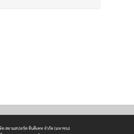
ษัท สยามสปอร์ต ซินติเคท จำกัด (มหาชน)