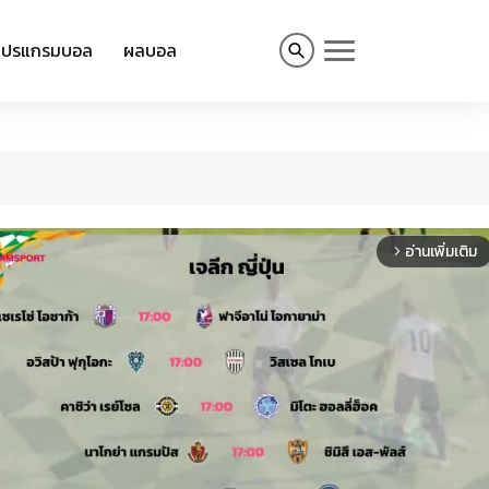
โปรแกรมบอล
ผลบอล
อ่านเพิ่มเติม
arrow_forward_ios