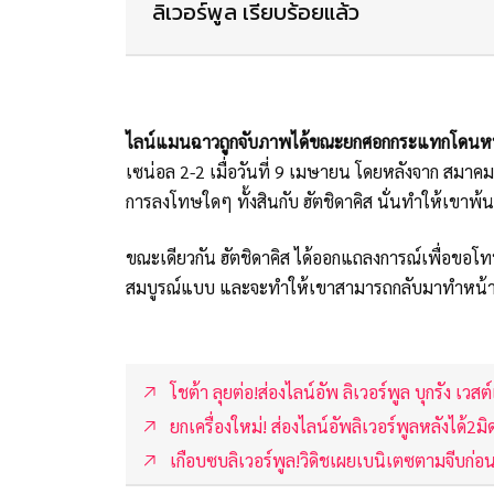
ลิเวอร์พูล เรียบร้อยแล้ว
ไลน์แมนฉาวถูกจับภาพได้ขณะยกศอกกระแทกโดนหน้า
เซน่อล 2-2 เมื่อวันที่ 9 เมษายน โดยหลังจาก สมาคม
การลงโทษใดๆ ทั้งสินกับ ฮัตชิดาคิส นั่นทำให้เขาพ
ขณะเดียวกัน ฮัตชิดาคิส ได้ออกแถลงการณ์เพื่อขอโทษ 
สมบูรณ์แบบ และจะทำให้เขาสามารถกลับมาทำหน้าที่ขอ
โชต้า ลุยต่อ!ส่องไลน์อัพ ลิเวอร์พูล บุกรัง เวส
ยกเครื่องใหม่! ส่องไลน์อัพลิเวอร์พูลหลังได้2มิ
เกือบซบลิเวอร์พูล!วิดิชเผยเบนิเตซตามจีบก่