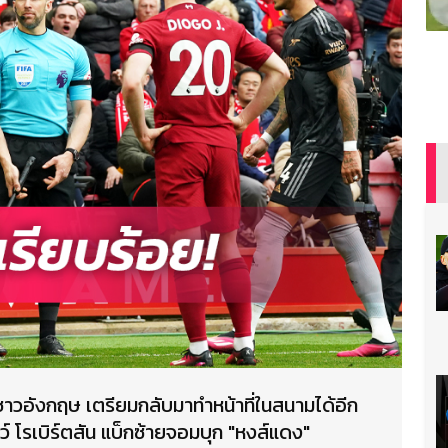
นชาวอังกฤษ เตรียมกลับมาทำหน้าที่ในสนามได้อีก
ูว์ โรเบิร์ตสัน แบ็กซ้ายจอมบุก "หงส์แดง"