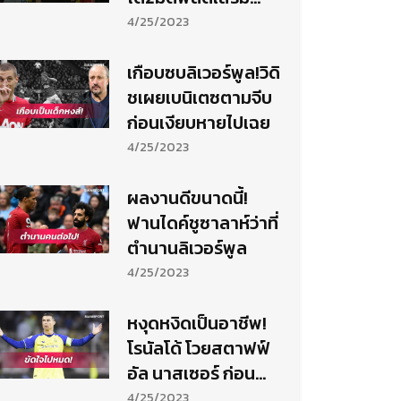
แกร่ง
4/25/2023
เกือบซบลิเวอร์พูล!วิดิ
ชเผยเบนิเตซตามจีบ
ก่อนเงียบหายไปเฉย
4/25/2023
ผลงานดีขนาดนี้!
ฟานไดค์ชูซาลาห์ว่าที่
ตำนานลิเวอร์พูล
4/25/2023
หงุดหงิดเป็นอาชีพ!
โรนัลโด้ โวยสตาฟฟ์
อัล นาสเซอร์ ก่อน
ร่วงบอลถ้วย
4/25/2023