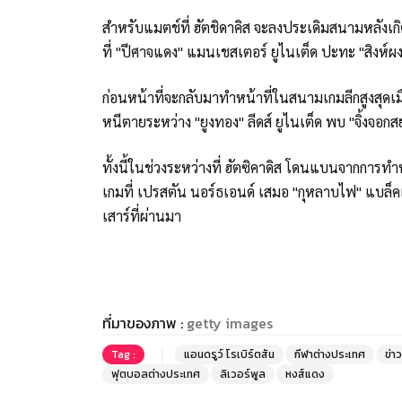
สำหรับแมตช์ที่ ฮัตชิดาคิส จะลงประเดิมสนามหลังเกิด
ที่ "ปีศาจแดง" แมนเชสเตอร์ ยูไนเต็ด ปะทะ "สิงห์ผงาด
ก่อนหน้าที่จะกลับมาทำหน้าที่ในสนามเกมลีกสูงสุดเมืองผ
หนีตายระหว่าง "ยูงทอง" ลีดส์ ยูไนเต็ด พบ "จิ้งจอกสย
ทั้งนี้ในช่วงระหว่างที่ ฮัตซิคาดิส โดนแบนจากการทำหน
เกมที่ เปรสตัน นอร์ธเอนด์ เสมอ "กุหลาบไฟ" แบล็คเบ
เสาร์ที่ผ่านมา
ที่มาของภาพ :
getty images
Tag :
แอนดรูว์ โรเบิร์ตสัน
กีฬาต่างประเทศ
ข่า
ฟุตบอลต่างประเทศ
ลิเวอร์พูล
หงส์แดง