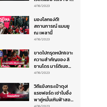
เซน่อล
4/16/2023
มองโลกแง่ดี!
สถานการณ์ แมนยู
ณ เพลานี้
4/16/2023
ขาดไปทรุดหนัก!เจาะ
ความสำคัญของ ลิ
ซานโดร มาร์ติเนซ
ต่อ แมนฯ ยูไนเต็ด
4/16/2023
วิถีแข้งกระเป๋าตุง!
แรชฟอร์ด เช่าโบอิ้ง
พาคู่หมั้นเหินฟ้าสอง
ต่อสอง
4/16/2023