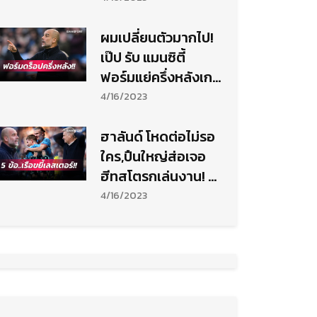
ผมเปลี่ยนตัวมากไป!
เป๊ป รับ แมนซิตี้
ฟอร์มแย่ครึ่งหลังเกม
อัด เลสเตอร์
4/16/2023
ฮาลันด์ โหดต่อไม่รอ
ใคร,ปืนใหญ่ส่อเจอ
ฮีทสโตรกเล่นงาน! 5
ข้อ แมนซิตี้ ขยี้ เลส
4/16/2023
เตอร์ เบาะๆ