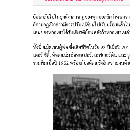
ย้อนกลับไปในยุคดังกล่าวกฎของฟุตบอลลีกกำหนดว่า
ก็ตามกฎดังกล่าวมีการปรับเปลี่ยนไปเรียบร้อยแล้วในปั
เล่นของพวกเขาได้รับเกียรติย้อนหลังถ้าพวกเขาเหล่
ทั้งนี้ แม็คเชนผู้พ่อ ซึ่งเสียชีวิตในวัย 92 ปีเมื่อ
เตอร์ ซิตี้, ท็อตแน่ม ฮ็อทสเปอร์, เอฟเวอร์ตัน และ 
ร่วมทีมเมื่อปี 1952 พร้อมกับอดีตแข้งอีกหลายคนด้ว