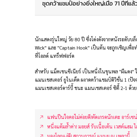
ชุดคว้าแชมป์อย่างยิ่งใหญ่เมื่อ 71 ปีที่แล้
นักแสดงรุ่นใหญ่ วัย 80 ปี ซึ่งโด่งดังจากหนังระดับบ
Wick" และ "Captain Hook" เป็นต้น จะถูกเชิญเพื่อทำ
ที่โอลด์ แทร็ฟฟอร์ด
สำหรับ แม็คเชนซีเนียร์ เป็นหนึ่งในขุนพล "ผีแดง" 
แมนเชสเตอร์ ยูไนเต็ด ผงาดคว้าแชมป์ดิวิชั่น 1 (ปัจจ
แมนเชสเตอร์ดาร์บี้ ชนะ แมนเชสเตอร์ ซิตี้ 2-1 ด้ว
แฟนปืนใจคอไม่ค่อยดี!ตัดเกรดนักเตะ อาร์เซ
หนึ่งแต้มล้ำค่า! มอยส์ รับเนื้อเต้น เวสต์แฮม ไ
มองโลกแง่ดี! สถานการณ์ แมนยู ณ เพลานี้