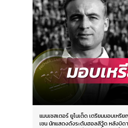
แมนเชสเตอร์ ยูไนเต็ด เตรียมมอบเหรียญ
เชน นักแสดงดังระดับฮอลลีวู้ด หลังบิดา