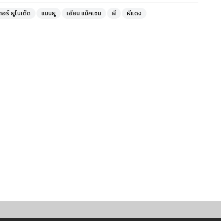
อร์ ยูไนเต็ด
แมนยู
เอียน แม็คเชน
ผี
ผีแดง