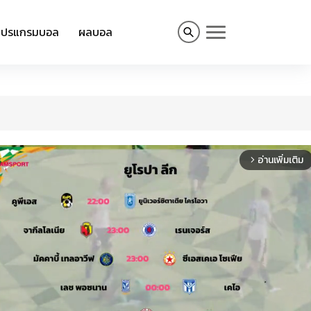
โปรแกรมบอล
ผลบอล
อ่านเพิ่มเติม
arrow_forward_ios