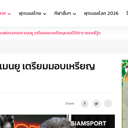
เทศ
ฟุตบอลไทย
กีฬาอื่นๆ
ฟุตบอลโลก 2026
ี่คุณพ่อรอคอย! แมนยู เตรียมมอบเหรียญแชมป์ให้ดาราฮอลลีวู้ด
 แมนยู เตรียมมอบเหรียญ
Share