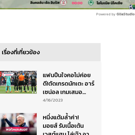
Powered by 
GliaStudio
Mute
เรื่องที่เกี่ยวข้อง
แฟนปืนใจคอไม่ค่อย
ดี!ตัดเกรดนักเตะ อาร์
เซน่อล เกมเสมอ
เวสต์แฮม
4/16/2023
หนึ่งแต้มล้ำค่า!
มอยส์ รับเนื้อเต้น
เวสต์แฮม ไล่เจ๊า อาร์