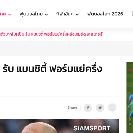
เทศ
ฟุตบอลไทย
กีฬาอื่นๆ
ฟุตบอลโลก 2026
ตัวมากไป! เป๊ป รับ แมนซิตี้ ฟอร์มแย่ครึ่งหลังเกมอัด เลสเตอร์
รับ แมนซิตี้ ฟอร์มแย่ครึ่ง
Share