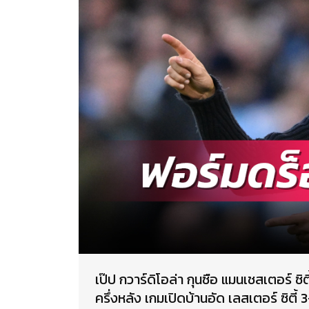
เป๊ป กวาร์ดิโอล่า กุนซือ แมนเชสเตอร์ ซิ
ครึ่งหลัง เกมเปิดบ้านอัด เลสเตอร์ ซิตี้