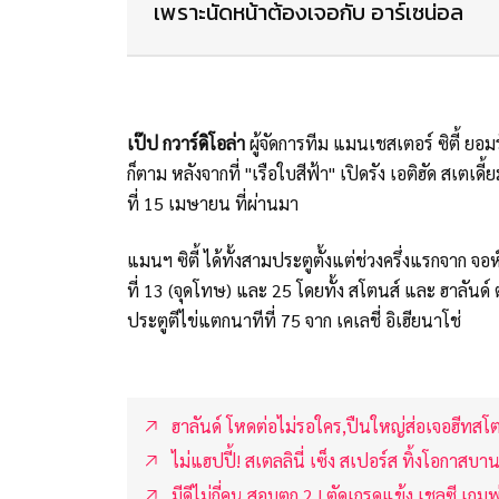
เพราะนัดหน้าต้องเจอกับ อาร์เซน่อล
เป๊ป กวาร์ดิโอล่า
ผู้จัดการทีม แมนเชสเตอร์ ซิตี้ ยอมรั
ก็ตาม หลังจากที่ "เรือใบสีฟ้า" เปิดรัง เอติฮัด สเตเดี้ย
ที่ 15 เมษายน ที่ผ่านมา
แมนฯ ซิตี้ ได้ทั้งสามประตูตั้งแต่ช่วงครึ่งแรกจาก จอห
ที่ 13 (จุดโทษ) และ 25 โดยทั้ง สโตนส์ และ ฮาลันด์ 
ประตูตีไข่แตกนาทีที่ 75 จาก เคเลชี่ อิเฮียนาโช่
ฮาลันด์ โหดต่อไม่รอใคร,ปืนใหญ่ส่อเจอฮีทสโตร
ไม่แฮปปี้! สเตลลินี่ เซ็ง สเปอร์ส ทิ้งโอกาสบ
มีดีไม่กี่คน,สอบตก 2 ! ตัดเกรดแข้ง เชลซี เกม