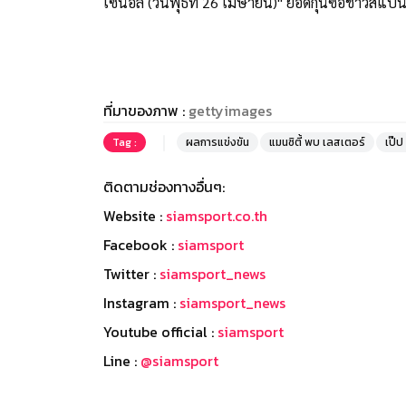
เซน่อล (วันพุธที่ 26 เมษายน)" ยอดกุนซือชาวสแปนิชว
ที่มาของภาพ :
gettyimages
Tag :
ผลการแข่งขัน
แมนซิตี้ พบ เลสเตอร์
เป๊ป
ติดตามช่องทางอื่นๆ:
Website :
siamsport.co.th
Facebook :
siamsport
Twitter :
siamsport_news
Instagram :
siamsport_news
Youtube official :
siamsport
Line :
@siamsport