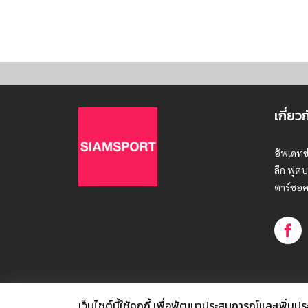
เกี่ยว
อัพเดทข
ลีก ฟุตบ
ตาร์ชอค
เว็บไซต์นี้ใช้คุกกี้
เพื่อพัฒนาประสบการณ์และเพิ่มประสิท