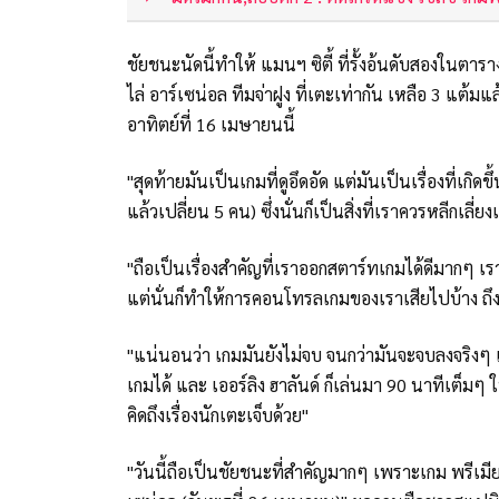
ชัยชนะนัดนี้ทำให้ แมนฯ ซิตี้ ที่รั้งอ้นดับสองในตาร
ไล่ อาร์เซน่อล ทีมจ่าฝูง ที่เตะเท่ากัน เหลือ 3 แต้มแ
อาทิตย์ที่ 16 เมษายนนี้
"สุดท้ายมันเป็นเกมที่ดูอึดอัด แต่มันเป็นเรื่องที่เกิด
แล้วเปลี่ยน 5 คน) ซึ่งนั่นก็เป็นสิ่งที่เราควรหลีกเลี่ย
"ถือเป็นเรื่องสำคัญที่เราออกสตาร์ทเกมได้ดีมากๆ เ
แต่นั่นก็ทำให้การคอนโทรลเกมของเราเสียไปบ้าง ถึง
"แน่นอนว่า เกมมันยังไม่จบ จนกว่ามันจะจบลงจริงๆ 
เกมได้ และ เออร์ลิง ฮาลันด์ ก็เล่นมา 90 นาทีเต็มๆ ใ
คิดถึงเรื่องนักเตะเจ็บด้วย"
"วันนี้ถือเป็นชัยชนะที่สำคัญมากๆ เพราะเกม พรีเมียร