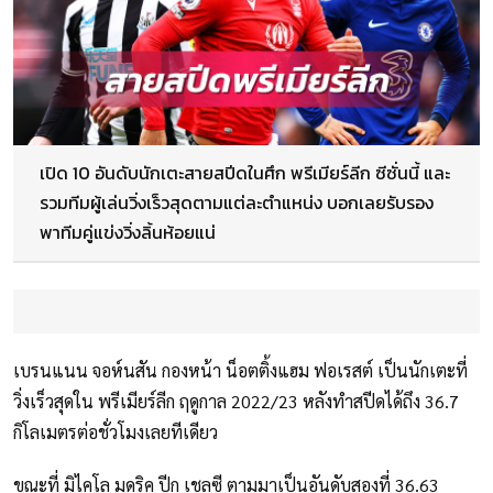
เปิด 10 อันดับนักเตะสายสปีดในศึก พรีเมียร์ลีก ซีซั่นนี้ และ
รวมทีมผู้เล่นวิ่งเร็วสุดตามแต่ละตำแหน่ง บอกเลยรับรอง
พาทีมคู่แข่งวิ่งลิ้นห้อยแน่
เบรนแนน จอห์นสัน กองหน้า น็อตติ้งแฮม ฟอเรสต์ เป็นนักเตะที่
วิ่งเร็วสุดใน พรีเมียร์ลีก ฤดูกาล 2022/23 หลังทำสปีดได้ถึง 36.7
กิโลเมตรต่อชั่วโมงเลยทีเดียว
ขณะที่ มิไคโล มูดริค ปีก เชลซี ตามมาเป็นอันดับสองที่ 36.63