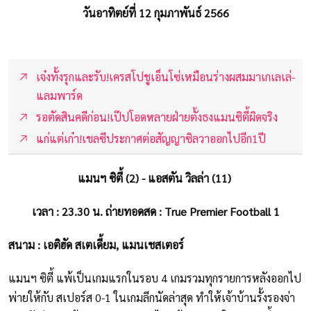
วันอาทิตย์ที่ 12 กุมภาพันธ์ 2566
เจ๋งทั้งรุกและรับ!เครสโปชูเอ็นโซ่เหมือนร่างผสมมาเกเลเล่-
แลมพาร์ด
รอตัดสินคดีก่อน!เป๊ปโอดหลายฝ่ายตั้งธงแมนซิตี้ผิดจริง
แก่แต่เก๋า!เชลซีประกาศต่อสัญญาซิลวาออกไปอีก1ปี
แมนฯ ซิตี้ (2) - แอสตัน วิลล่า (11)
เวลา : 23.30 น. ถ่ายทอดสด : True Premier Football 1
สนาม : เอติฮัด สเตเดี้ยม, แมนเชสเตอร์
แมนฯ ซิตี้ แพ้เป็นเกมแรกในรอบ 4 เกมรวมทุกรายการหลังออกไป
พ่ายให้กับ สเปอร์ส 0-1 ในเกมลีกนัดล่าสุด ทำให้เจ้าบ้านรั้งรองจ่า