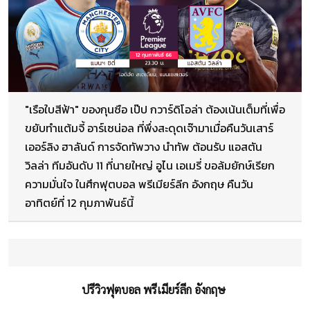
"เรือใบสีฟ้า" ของกุนซือ เป๊ป กวาร์ดิโอล่า ต้องเน้นเต็มที่เพื่อ
ขยับทำแต้มจี้ อาร์เซน่อล ที่พึ่งสะดุดเจ๊ามาเมื่อคืนวันเสาร์
เออร์ลิง ฮาลันด์ การจัดทัพวาง นำทัพ ต้อนรับ แอสตัน
วิลล่า ทีมอันดับ 11 ที่นายใหญ่ อูไน เอเมรี่ ขอล้มยักษ์เรียก
ความมั่นใจ ในศึกฟุตบอล พรีเมียร์ลีก อังกฤษ คืนวัน
อาทิตย์ที่ 12 กุมภาพันธ์นี้
ปรีวิวฟุตบอล พรีเมียร์ลีก อังกฤษ