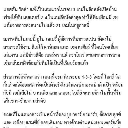
แอสตัน วิลล่า แพ้เป็นเกมแรกในรอบ 3 เกมในลีกหลังเปิดบ้าน
พ่ายให้กับ เลสเตอร์ 2-4 ในเกมลีกนัดล่าสุด ทำให้ทีมเยือนมี 28
แต้มจากการลงสนามไปแล้ว 21 เกมในฤดูกาลนี้
สภาพทีมในเกมนี้ อูไน เอเมรี่ ผู้จัดการทีมชาวสเปน ยังคงไม่
สามารถใช้งาน ดีเอโก้ คาร์ลอส และ เจด สเตียร์ ที่โดนโรคเดี้ยง
เล่นงาน แต่มีข่าวดีคือ เบอร์ทรานด์ ตราโอเร่ หายจากอาการบาด
เจ็บกลับมาฝึกซ้อมกับทีมได้เป็นที่เรียบร้อยแล้ว
ส่วนการจัดทัพคาดว่า เอเมรี่ จะมาในระบบ 4-3-3 โดยที่ โอลลี่ วัต
กิ้นส์ จะได้ออกสตาร์ตเป็นตัวจริงในตำแหน่งกองหน้าตัวเป้า พร้อม
กับมี เอมิเลียโน่ บวนเดีย และ เลออน ไบลี่ย์ ขนาบข้างในพื้นที่ริม
เส้นขวา-ซ้ายตามลำดับ
ขณะที่ในแดนกลางเป็นหน้าที่ของ บูบาการ์ กามาร่า, ดั๊กลาส ลุยซ์
และ เจค็อบ แรมซี่ย์ คอยเดินเกม ทางด้านตำแหน่งเซนเตอร์แบ็ก