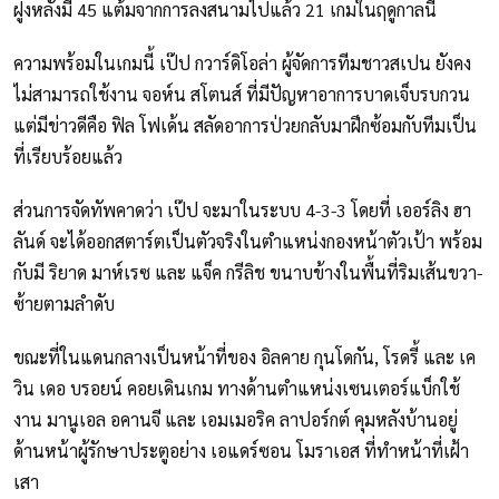
ฝูงหลังมี 45 แต้มจากการลงสนามไปแล้ว 21 เกมในฤดูกาลนี้
ความพร้อมในเกมนี้ เป๊ป กวาร์ดิโอล่า ผู้จัดการทีมชาวสเปน ยังคง
ไม่สามารถใช้งาน จอห์น สโตนส์ ที่มีปัญหาอาการบาดเจ็บรบกวน
แต่มีข่าวดีคือ ฟิล โฟเด้น สลัดอาการป่วยกลับมาฝึกซ้อมกับทีมเป็น
ที่เรียบร้อยแล้ว
ส่วนการจัดทัพคาดว่า เป๊ป จะมาในระบบ 4-3-3 โดยที่ เออร์ลิง ฮา
ลันด์ จะได้ออกสตาร์ตเป็นตัวจริงในตำแหน่งกองหน้าตัวเป้า พร้อม
กับมี ริยาด มาห์เรซ และ แจ็ค กรีลิช ขนาบข้างในพื้นที่ริมเส้นขวา-
ซ้ายตามลำดับ
ขณะที่ในแดนกลางเป็นหน้าที่ของ อิลคาย กุนโดกัน, โรดรี้ และ เค
วิน เดอ บรอยน์ คอยเดินเกม ทางด้านตำแหน่งเซนเตอร์แบ็กใช้
งาน มานูเอล อคานจี และ เอมเมอริค ลาปอร์กต์ คุมหลังบ้านอยู่
ด้านหน้าผู้รักษาประตูอย่าง เอแดร์ซอน โมราเอส ที่ทำหน้าที่เฝ้า
เสา