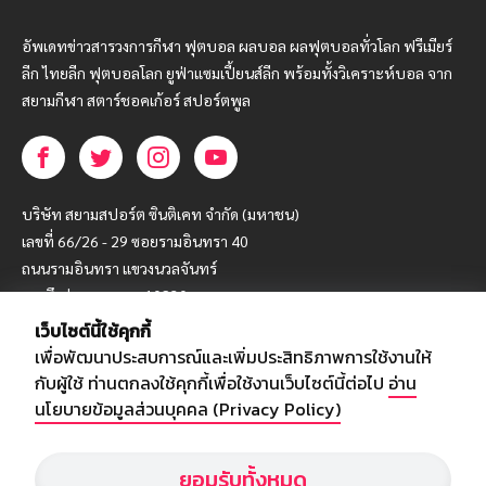
อัพเดทข่าวสารวงการกีฬา ฟุตบอล ผลบอล ผลฟุตบอลทั่วโลก ฟรีเมียร์
ลีก ไทยลีก ฟุตบอลโลก ยูฟ่าแซมเปี้ยนส์ลีก พร้อมทั้งวิเคราะห์บอล จาก
สยามกีฬา สตาร์ชอคเก้อร์ สปอร์ตพูล
บริษัท สยามสปอร์ต ซินติเคท จำกัด (มหาชน)
เลขที่ 66/26 - 29 ซอยรามอินทรา 40
ถนนรามอินทรา แขวงนวลจันทร์
เขตบึงกุ่ม กรุงเทพฯ 10230
เว็บไซต์นี้ใช้คุกกี้
โทร : 02-5088-000
เพื่อพัฒนาประสบการณ์และเพิ่มประสิทธิภาพการใช้งานให้
อีเมล์ :
webmaster@siamsport.co.th
กับผู้ใช้ ท่านตกลงใช้คุกกี้เพื่อใช้งานเว็บไซต์นี้ต่อไป
อ่าน
เว็บไซต์ : www.siamsport.co.th
นโยบายข้อมูลส่วนบุคคล (Privacy Policy)
ยอมรับทั้งหมด
© SIAMSPORT
Privacy