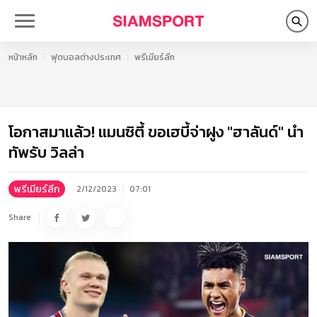
หน้าหลัก
ฟุตบอลต่างประเทศ
พรีเมียร์ลีก
โอกาสมาแล้ว! แมนซิตี้ ขอเฮบี้จ่าฝูง "ฮาลันด์" นำ
ทัพรับ วิลล่า
พรีเมียร์ลีก
2/12/2023
07:01
Share