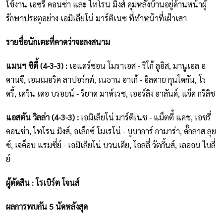
ใช้งาน เอซรี่ คอนซ่า และ ไทโรน มิงส์ คุมหลังบ้านอยู่ด้านหน้าผู้
รักษาประตูอย่าง เอมิเลียโน่ มาร์ติเนซ ที่ทำหน้าที่เฝ้าเสา
รายชื่อนักเตะที่คาดว่าจะลงสนาม
แมนฯ ซิตี้ (4-3-3) :
เอแดร์ซอน โมราเอส - ริโก้ ลูอิส, มานูเอล อ
คานจี, เอมเมอริค ลาปอร์กต์, เนธาน อาเก้ - อิลคาย กุนโดกัน, โร
ดรี้, เควิน เดอ บรอยน์ - ริยาด มาห์เรซ, เออร์ลิง ฮาลันด์, แจ็ค กรีลิช
แอสตัน วิลล่า (4-3-3) :
เอมิเลียโน่ มาร์ติเนซ - แม็ตตี้ แคช, เอซรี่
คอนซ่า, ไทโรน มิงส์, อเล็กซ์ โมเรโน่ - บูบาการ์ กามาร่า, ดั๊กลาส ลุย
ซ์, เจค็อบ แรมซี่ย์ - เอมิเลียโน่ บวนเดีย, โอลลี่ วัตกิ้นส์, เลออน ไบลี่
ย์
ผู้ตัดสิน : โรเบิร์ต โจนส์
ผลการพบกัน 5 นัดหลังสุด