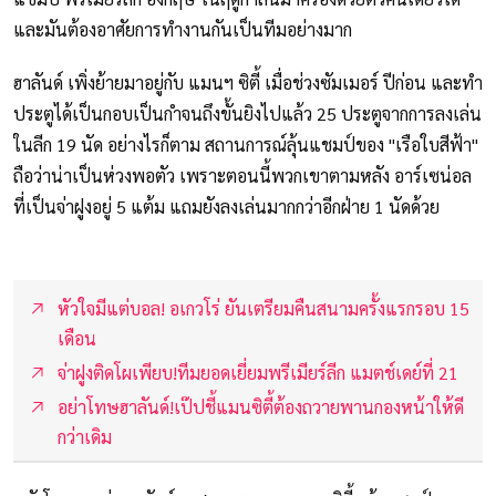
และมันต้องอาศัยการทำงานกันเป็นทีมอย่างมาก
ฮาลันด์ เพิ่งย้ายมาอยู่กับ แมนฯ ซิตี้ เมื่อช่วงซัมเมอร์ ปีก่อน และทำ
ประตูได้เป็นกอบเป็นกำจนถึงขั้นยิงไปแล้ว 25 ประตูจากการลงเล่น
ในลีก 19 นัด อย่างไรก็ตาม สถานการณ์ลุ้นแชมป์ของ "เรือใบสีฟ้า"
ถือว่าน่าเป็นห่วงพอตัว เพราะตอนนี้พวกเขาตามหลัง อาร์เซน่อล
ที่เป็นจ่าฝูงอยู่ 5 แต้ม แถมยังลงเล่นมากกว่าอีกฝ่าย 1 นัดด้วย
หัวใจมีแต่บอล! อเกวโร่ ยันเตรียมคืนสนามครั้งแรกรอบ 15
เดือน
จ่าฝูงติดโผเพียบ!ทีมยอดเยี่ยมพรีเมียร์ลีก แมตช์เดย์ที่ 21
อย่าโทษฮาลันด์!เป๊ปชี้แมนซิตี้ต้องถวายพานกองหน้าให้ดี
กว่าเดิม