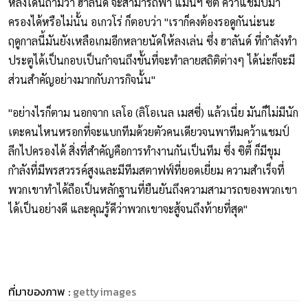
หลังโดนถามว่า ฮาลันด์ จะสามารถพา แมนฯ ซิตี้ คว้าแชมป์มา
ครองได้หรือไม่นั้น อเกวโร่ ก็ตอบว่า "เราก็คงต้องรอดูกันน่ะนะ
ฤดูกาลนี้มันยังเหลือเกมอีกหลายนัดให้ลงเล่น ซึ่ง ฮาลันด์ ที่กำลังทำ
ประตูได้เป็นกอบเป็นกำจนถึงขั้นที่จะทำลายสถิติต่างๆ ได้น่ะก็จะมี
ส่วนสำคัญอย่างมากกับภารกิจนั้น"
"อย่างไรก็ตาม นอกจาก เลโอ (ลิโอเนล เมสซี่) แล้วเนี่ย มันก็ไม่มีนัก
เตะคนไหนหรอกที่จะแบกทีมด้วยตัวคนเดียวจนพาทีมคว้าแชมป์
ลีกไปครองได้ สิ่งที่สำคัญคือการทำงานกันเป็นทีม ซึ่ง ซิตี้ ก็มีขุม
กำลังที่มีพรสวรรค์สูงและมีทีมสตาฟฟ์ที่ยอดเยี่ยม ความสำเร็จที่
พวกเขาทำได้ถือเป็นหลักฐานที่ยืนยันถึงความสามารถของพวกเขา
ได้เป็นอย่างดี และคุณรู้ดีว่าพวกเขาจะสู้จนถึงท้ายที่สุด"
ที่มาของภาพ :
gettyimages