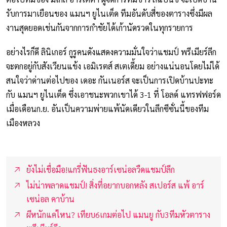
รับการมาเยือนของ แมนฯ ยูไนเต็ด ทีมอันดับสี่ของตารางซึ่งมีผล
งานสุดยอดเช่นกันจากการกำชัยได้เก้านัดรวดในทุกรายการ
อย่างไรก็ดี ลินิเกอร์ กูรูคนดังแสดงความมั่นใจว่าแชมป์ พรีเมียร์ลีก
จะตกอยู่กับสังเวียนแข้ง เอมิเรตส์ สเตเดี้ยม อย่างแน่นอนโดยไม่ได้
สนใจว่าด่านต่อไปของ เดอะ กันเนอร์ส จะเป็นการเปิดบ้านปะทะ
กับ แมนฯ ยูไนเต็ด ซึ่งเอาชนะพวกเขาได้ 3-1 ที่ โอลด์ แทรฟฟอร์ด
เมื่อเดือนก.ย. อันเป็นความพ่ายแพ้นัดเดียวในลีกซีซั่นนี้ของทีม
เมืองหลวง
ยังไม่เชื่อมือ!แกรี่ฟันธงอาร์เซน่อลวืดแชมป์ลีก
ไม่น่าพลาดแชมป์! สิ่งที่อยากบอกหลัง สเปอร์ส แพ้ อาร์
เซน่อล คาบ้าน
ผีหนักแค่ไหน? เทียบ6เกมต่อไป แมนยู กับ3ทีมหัวตาราง