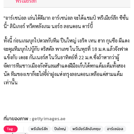
พรีเมียร์ลีก
"อาร์เซน่อล เล่นได้ดีมาก อาร์เซน่อล จะได้แชมป์ พรีเมียร์ลีก ซีซั่น
นี้" ลินิเกอร์ ทวีตหลังเกม นอร์ธ ลอนดอน ดาร์บี้
ทั้งนี้ ก่อนเกมบุกไปดวลกับทีม ปืนใหญ่ เอริค เทน ฮาก กุนซือ ผีแดง
จะคุมทีมบุกไปบู๊กับ คริสตัล พาเลซ ในวันพุธที่ 18 ม.ค.แล้วจึงฟาด
แข้งกับ เดอะ กันเนอร์ส ในวันอาทิตย์ที่ 22 ม.ค.ซึ่งถ้าหากว่าผู้
จัดการทีมชาวเมืองกังหันลมสำแดงฝีมือเก็บได้หกแต้มเต็มทั้งสอง
นัด ทีมของเขาก็จะไล่จี้จ่าฝูงแห่งกรุงลอนดอนเหลือแค่สามแต้ม
เท่านั้น
ที่มาของภาพ :
gettyimages.ae
Tag :
พรีเมียร์ลีก
ปืนใหญ่
พรีเมียร์ลีกอังกฤษ
อาร์เซน่อล