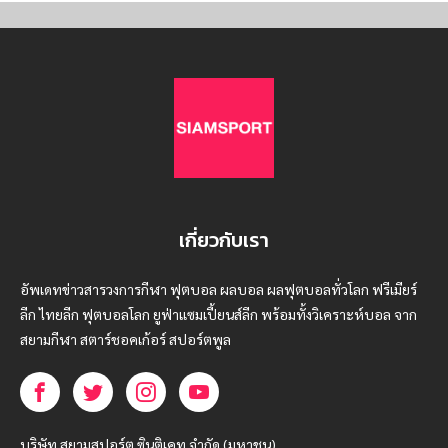
เกี่ยวกับเรา
อัพเดทข่าวสารวงการกีฬา ฟุตบอล ผลบอล ผลฟุตบอลทั่วโลก ฟรีเมียร์
ลีก ไทยลีก ฟุตบอลโลก ยูฟ่าแซมเปี้ยนส์ลีก พร้อมทั้งวิเคราะห์บอล จาก
สยามกีฬา สตาร์ชอคเก้อร์ สปอร์ตพูล
บริษัท สยามสปอร์ต ซินติเคท จำกัด (มหาชน)