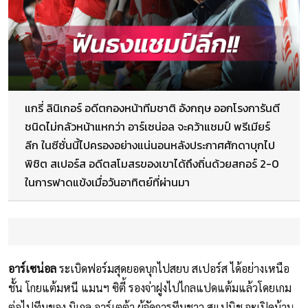
แกรี่ ลินิเกอร์ อดีตกองหน้าทีมชาติ อังกฤษ ออกโรงการันตี
ชนิดไม่กลัวหน้าแหกว่า อาร์เซน่อล จะคว้าแชมป์ พรีเมียร์
ลีก ในซีซั่นนี้ไปครองอย่างแน่นอนหลังประกาศศักดาบุกไป
พิชิต สเปอร์ส อดีตสโมสรของเขาได้ถึงถิ่นด้วยสกอร์ 2-0
ในการฟาดแข้งเมื่อวันอาทิตย์ที่ผ่านมา
อาร์เซน่อล
ระเบิดฟอร์มสุดยอดบุกไปสยบ สเปอร์ส ได้อย่างเหนือ
ชั้น โกยแต้มหนี แมนฯ ซิตี้ รองจ่าฝูงไปไกลแปดแต้มแล้วโดยเกม
ต่อไปทีมของ มิเกล อาร์เตต้า ผู้จัดการทีมชาว สแปนิช จะเปิดบ้าน