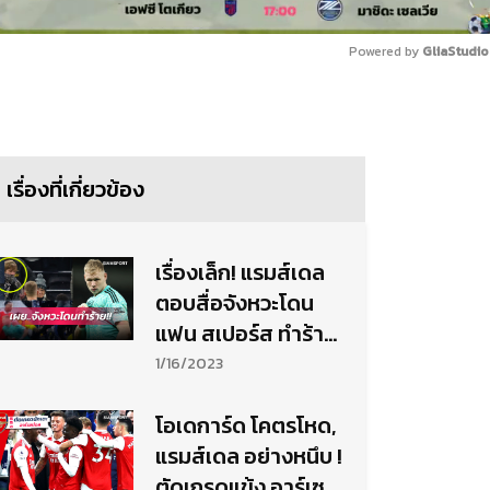
Powered by 
GliaStudio
Mute
เรื่องที่เกี่ยวข้อง
เรื่องเล็ก! แรมส์เดล
ตอบสื่อจังหวะโดน
แฟน สเปอร์ส ทำร้าย
(มีคลิป)
1/16/2023
โอเดการ์ด โคตรโหด,
แรมส์เดล อย่างหนึบ !
ตัดเกรดแข้ง อาร์เซน่