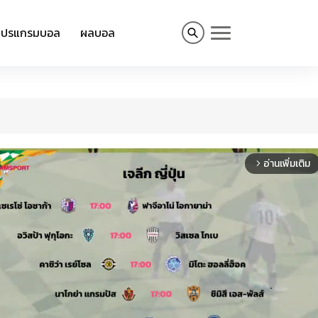
โปรแกรมบอล
ผลบอล
อ่านเพิ่มเติม
arrow_forward_ios