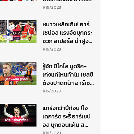
อล ทุบ สเปอร์ส
1/16/2023
หนาวเหลือเกิน! อาร์
เซน่อล แรงจัดบุกกระ
ซวก สเปอร์ส นำฝูง
โด่งทิ้งเรือใบ 8 แต้ม
1/16/2023
รู้จัก มิไคโล มูดริค-
เก่งแค่ไหนทำไม เชลซี
ต้องปาดหน้า อาร์เซน่
อล
1/15/2023
แกร่งกว่าปีก่อน !โอ
เดการ์ด ระรี้ อาร์เซน่
อล บุกถอนแค้น ส
เปอร์ส
1/16/2023