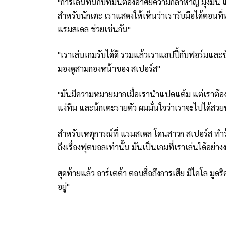
"การเล่นที่นี่กับทีมนี้ต้องอาศัยความกล้าหาญ มุ่งมั
สำหรับนักเตะ เราแสดงให้เห็นว่าเรารับมือได้ตอนที่
แรมสเดล ช่วยเช่นกัน"
"เราเล่นเกมรับได้ดี รวมแล้วเราแฮปปี้กับฟอร์มและ
มองดูสามกองหน้าของ สเปอร์ส"
"มันมีความหมายมากเมื่อเรานำแปดแต้ม แต่เราต้องเล
แง่ทีม และน้กเตะรายตัว ผมมั่นใจว่าเราจะไปได้สวย
สำหรับเหตุการณ์ที่ แรมสเดล โดนสาวก สเปอร์ส ทำร
ถึงเรื่องฟุตบอลเท่านั้น มันเป็นเกมที่เราเล่นได้อย่
สุดท้ายแล้ว อาร์เตต้า ตอบสื่อถึงการเสีย มิไคโล มูดร
อยู่"