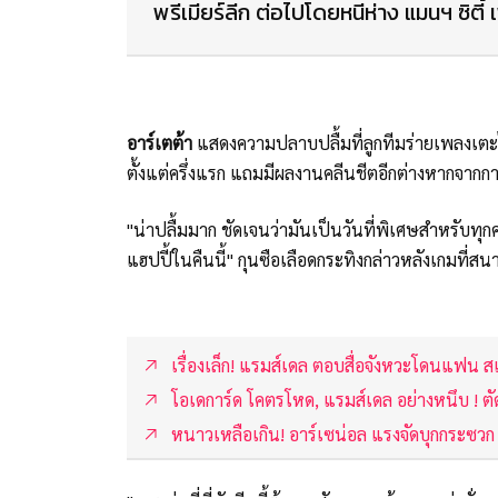
พรีเมียร์ลีก ต่อไปโดยหนีห่าง แมนฯ ซิตี้ 
อาร์เตต้า
แสดงความปลาบปลื้มที่ลูกทีมร่ายเพลงเตะ
ตั้งแต่ครึ่งแรก แถมมีผลงานคลีนชีตอีกต่างหากจากการ
"น่าปลื้มมาก ชัดเจนว่ามันเป็นวันที่พิเศษสำหรับทุ
แฮปปี้ในคืนนี้" กุนซือเลือดกระทิงกล่าวหลังเกมที่สนา
เรื่องเล็ก! แรมส์เดล ตอบสื่อจังหวะโดนแฟน สเ
โอเดการ์ด โคตรโหด, แรมส์เดล อย่างหนึบ ! ตั
หนาวเหลือเกิน! อาร์เซน่อล แรงจัดบุกกระซวก ส