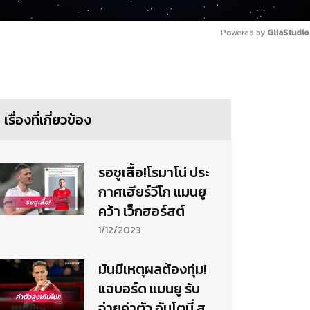
Powered by 
GliaStudio
เรื่องที่เกี่ยวข้อง
รอชูเสื้อ!โรมาโน่ ประ
กาศเฮียร์วีโก แมนยู
คว้า เว็กฮอร์สต์
1/12/2023
มันมีเหตุผลต้องทุ่ม!
แฉบอร์ด แมนยู รับ
จ่ายค่าตัว อันโตนี่ สูง