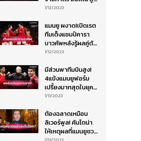
เกินไป
1/12/2023
แมนยู ผงาด!เปิดเรต
ทีมเต็งแชมป์คารา
บาวคัพหลังรู้ผลคู่ตัด
เชือก
1/12/2023
มีส่วนพาทีมบินสูง!
4แข้งแมนยูฟอร์ม
เปรี้ยงมากสุดในยุค
เทนฮาก
1/11/2023
ต้องฉลาดเหมือน
ลิเวอร์พูล! คันโตน่า
ให้เหตุผลที่แมนยูชวด
แข้งระดับโลก
1/13/2023