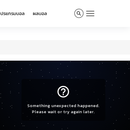
โปรแกรมบอล
ผลบอล
help_outline
Something unexpected happened.
Please wait or try again later.