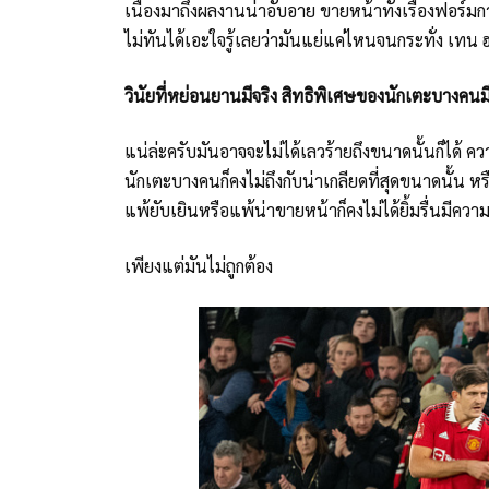
เนื่องมาถึงผลงานน่าอับอาย ขายหน้าทั้งเรื่องฟอร์มก
ไม่ทันได้เอะใจรู้เลยว่ามันแย่แค่ไหนจนกระทั่ง เทน 
วินัยที่หย่อนยานมีจริง สิทธิพิเศษของนักเตะบางคนมี
แน่ล่ะครับมันอาจจะไม่ได้เลวร้ายถึงขนาดนั้นก็ได้
นักเตะบางคนก็คงไม่ถึงกับน่าเกลียดที่สุดขนาดนั้น หรือค
แพ้ยับเยินหรือแพ้น่าขายหน้าก็คงไม่ได้ยิ้มรื่นมีค
เพียงแต่มันไม่ถูกต้อง