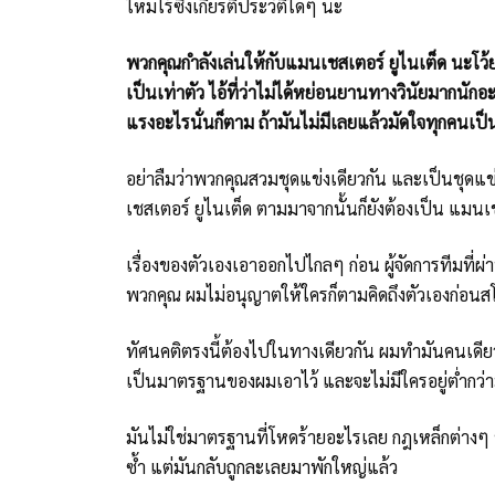
ใหม่ไร้ซึ่งเกียรติประวัติใดๆ นะ
พวกคุณกำลังเล่นให้กับแมนเชสเตอร์ ยูไนเต็ด นะโว้ย 
เป็นเท่าตัว ไอ้ที่ว่าไม่ได้หย่อนยานทางวินัยมากนักอะไร
แรงอะไรนั่นก็ตาม ถ้ามันไม่มีเลยแล้วมัดใจทุกคนเป็น
อย่าลืมว่าพวกคุณสวมชุดแข่งเดียวกัน และเป็นชุดแข่ง
เชสเตอร์ ยูไนเต็ด ตามมาจากนั้นก็ยังต้องเป็น แมน
เรื่องของตัวเองเอาออกไปไกลๆ ก่อน ผู้จัดการทีมที่
พวกคุณ ผมไม่อนุญาตให้ใครก็ตามคิดถึงตัวเองก่อนส
ทัศนคติตรงนี้ต้องไปในทางเดียวกัน ผมทำมันคนเดีย
เป็นมาตรฐานของผมเอาไว้ และจะไม่มีใครอยู่ต่ำกว่
มันไม่ใช่มาตรฐานที่โหดร้ายอะไรเลย กฎเหล็กต่างๆ
ซ้ำ แต่มันกลับถูกละเลยมาพักใหญ่แล้ว