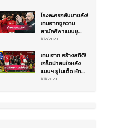
โรงละครกลับมาขลัง!
เทนฮากชูความ
สามัคคีพาแมนยู
ฟอร์มหรูในบ้าน
1/12/2023
เทน ฮาก สร้างสถิติ!
เกร็ดน่าสนใจหลัง
แมนฯ ยูไนเต็ด หัก
ชาร์ลตัน
1/11/2023