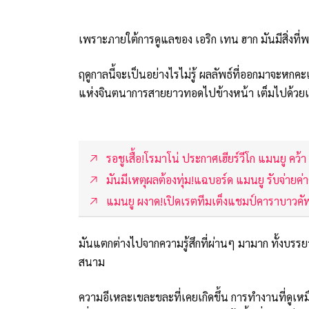
เพราะภายใต้การดูแลของ เอริก เทน ฮาก มันมีสิ่งที่
ฤดูกาลนี้จะเป็นอย่างไรไม่รู้ ผลลัพธ์ที่ออกมาจะหก
แห่งจินตนาการสายยาวทอดไปข้างหน้า เต็มไปด้วยเรื่อ
รอชูเสื้อ!โรมาโน่ ประกาศเฮียร์วีโก แมนยู คว้า 
มันมีเหตุผลต้องทุ่ม!แฉบอร์ด แมนยู รับจ่ายค่าต
แมนยู ผงาด!เปิดเรตทีมเต็งแชมป์คาราบาวคัพหล
มันแตกต่างไปจากความรู้สึกที่ผ่านๆ มามาก ทั้งบรรย
สนาม
ความอีเหละเขละขละที่เคยเกิดขึ้น การทำงานที่ดู