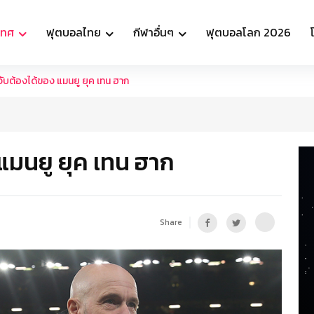
เทศ
ฟุตบอลไทย
กีฬาอื่นๆ
ฟุตบอลโลก 2026
ี่จับต้องได้ของ แมนยู ยุค เทน ฮาก
 แมนยู ยุค เทน ฮาก
Share