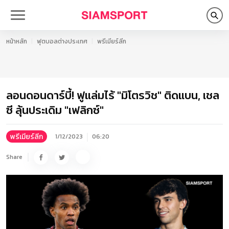
หน้าหลัก
ฟุตบอลต่างประเทศ
พรีเมียร์ลีก
ลอนดอนดาร์บี้! ฟูแล่มไร้ "มิโตรวิช" ติดแบน, เชล
ซี ลุ้นประเดิม "เฟลิกซ์"
พรีเมียร์ลีก
1/12/2023
06:20
Share