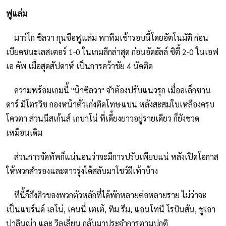
ฟูแล่ม
มาร์โก ซิลวา กุนซือฟูแล่ม พาทีมเข้ารอบนี้โดยอัตโนมัติ ก่อน
เบียดชนะเลสเตอร์ 1-0 ในเกมลีกล่าสุด ก่อนอัดฮัลล์ ซิตี้ 2-0 ในเอฟ
เอ คัพ เมื่อสุดสัปดาห์ เป็นการคว้าชัย 4 นัดติด
ความพร้อมเกมนี้ "น้าซิลวา" จำต้องปรับแนวรุก เมื่ออเล็กซาน
ดาร์ มิโตรวิช กองหน้าตัวเก่งติดโทษแบน หลังสะสมใบเหลืองครบ
โควตา ส่วนนีสเก้นส์ เกบาโน่ ที่เดี้ยงยาวอยู่รายเดียว ก็ยังชวด
เหมือนเดิม
ส่วนการจัดทัพก็แน่นอนว่าจะมีการปรับเพียบแน่ หลังเปิดโอกาส
ให้พวกสำรองและดาวรุ่งได้สลับมาโชว์ฝีเท้าบ้าง
ทีนี้ก็ถึงคิวของพวกตัวหลักที่ได้พักหลายต่อหลายราย ไม่ว่าจะ
เป็นแบร์นด์ เลโน่, เคนนี่ เตเต้, ทิม รีม, แอนโทนี โรบินสัน, ชูเอา
ปาลินญ่า และ วิลเลี่ยน กลับมาประจำการตามปกติ