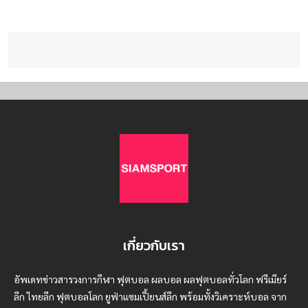
เกี่ยวกับเรา
อัพเดทข่าวสารวงการกีฬา ฟุตบอล ผลบอล ผลฟุตบอลทั่วโลก ฟรีเมียร์
ลีก ไทยลีก ฟุตบอลโลก ยูฟ่าแซมเปี้ยนส์ลีก พร้อมทั้งวิเคราะห์บอล จาก