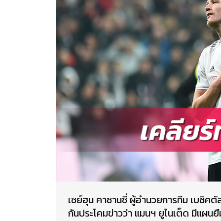
เซย์ฮุน คาซานซี่ ผู้อำนวยการทีม เบซิ
กันประโคมข่าวว่า แมนฯ ยูไนเต็ด มีแผนยื