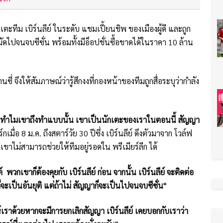
กเตะทีม เบิร์นลีย์ ในระดับ แชมเปี้ยนชิพ ของเมืองผู้ดี และถูก
มัดไปจนจบซีซั่น พร้อมทั้งมีอ็อปชั่นซื้อขาดได้ในราคา 10 ล้าน
ี่ จึงให้สัมภาษณ์ว่ารู้สึกงงที่กองหน้าของทีมถูกสื่อระบุว่ากำลัง
ล ทำไมเขาถึงทำแบบนั้น เขาเป็นนักเตะของเราในตอนนี้ สัญญา
ร์กเมื่อ 8 ม.ค. ถึงสตาร์วัย 30 ปีซึ่ง เบิร์นลีย์ ดึงตัวมาจาก โวล์ฟ
ขาไม่สามารถช่วยให้ทีมอยู่รอดใน พรีเมียร์ลีก ได้
วกเขาก็ต้องคุยกับ เบิร์นลีย์ ก่อน จากนั้น เบิร์นลีย์ จะติดต่อ
เป็นอันยุติ แต่ถ้าไม่ สัญญาก็จะเป็นไปจนจบซีซั่น"
เราด้วยหากจะมีการยกเลิกสัญญา เบิร์นลีย์ เคยบอกกับเราว่า