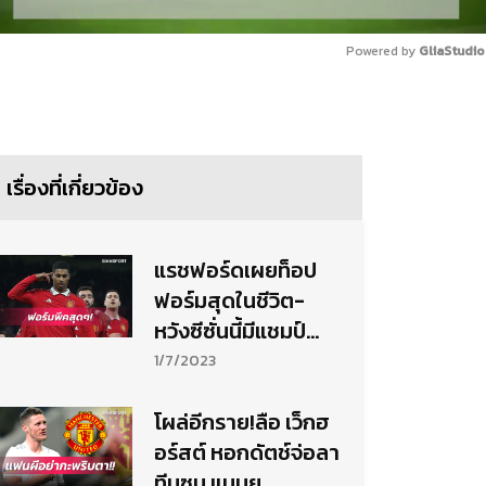
Powered by 
GliaStudio
Mute
เรื่องที่เกี่ยวข้อง
แรชฟอร์ดเผยท็อป
ฟอร์มสุดในชีวิต-
หวังซีซั่นนี้มีแชมป์
ติดมือ
1/7/2023
โผล่อีกราย!ลือ เว็กฮ
อร์สต์ หอกดัตช์จ่อลา
ทีมซบ แมนยู