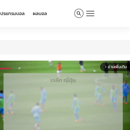
โปรแกรมบอล
ผลบอล
อ่านเพิ่มเติม
arrow_forward_ios