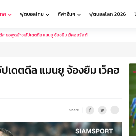
เทศ
ฟุตบอลไทย
กีฬาอื่นๆ
ฟุตบอลโลก 2026
ัส ขอพูดบ้าง!อัปเดตดีล แมนยู จ้องยืม เว็คฮอร์สต์
ัปเดตดีล แมนยู จ้องยืม เว็คฮ
Share