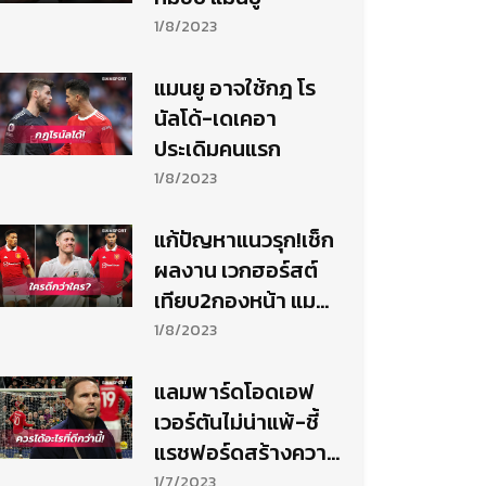
1/8/2023
แมนยู อาจใช้กฎ โร
นัลโด้-เดเคอา
ประเดิมคนแรก
1/8/2023
แก้ปัญหาแนวรุก!เช็ก
ผลงาน เวกฮอร์สต์
เทียบ2กองหน้า แมน
ยู
1/8/2023
แลมพาร์ดโอดเอฟ
เวอร์ตันไม่น่าแพ้-ชี้
แรชฟอร์ดสร้างความ
แตกต่าง
1/7/2023