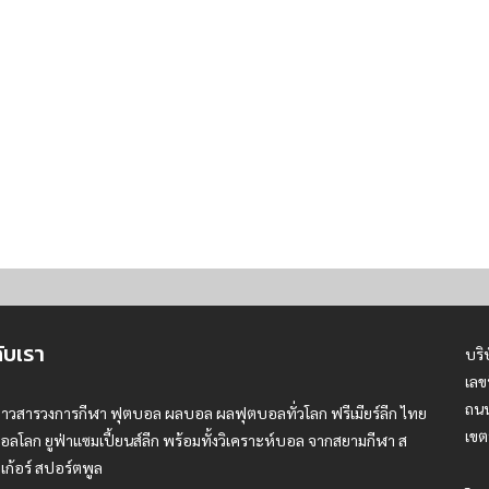
กับเรา
บริ
เลข
ถนน
่าวสารวงการกีฬา ฟุตบอล ผลบอล ผลฟุตบอลทั่วโลก ฟรีเมียร์ลีก ไทย
เขต
อลโลก ยูฟ่าแซมเปี้ยนส์ลีก พร้อมทั้งวิเคราะห์บอล จากสยามกีฬา ส
เก้อร์ สปอร์ตพูล