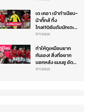
เด เคอา เข้าทำเนียบ-
น้ากิ๊กส์ ทิ้ง
ไกล!10อันดับนักเตะ
เล่นให้ แมนยู มากสุด
1/7/2023
ทำให้ดูเหมือนยาก
กันเอง! สิ่งที่อยาก
บอกหลัง แมนยู อัด
เอฟเวอร์ตัน ฉลุยเอฟ
1/7/2023
เอคัพ