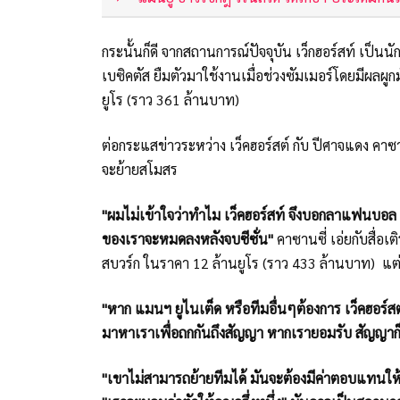
กระนั้นก็ดี จากสถานการณ์ปัจจุบัน เว็กฮอร์สท์ เป็นนั
เบซิคตัส ยืมตัวมาใช้งานเมื่อช่วงซัมเมอร์โดยมีผลผูก
ยูโร (ราว 361 ล้านบาท)
ต่อกระแสข่าวระหว่าง เว็คฮอร์สต์ กับ ปีศาจแดง คาซานซ
จะย้ายสโมสร
"ผมไม่เข้าใจว่าทำไม เว็คฮอร์สท์ จึงบอกลาแฟนบอ
ของเราจะหมดลงหลังจบซีซั่น"
คาซานซี่ เอ่ยกับสื่อเติ
สบวร์ก ในราคา 12 ล้านยูโร (ราว 433 ล้านบาท) แต่เ
"หาก แมนฯ ยูไนเต็ด หรือทีมอื่นๆต้องการ เว็คฮอร์สต์ พ
มาหาเราเพื่อถกกันถึงสัญญา หากเรายอมรับ สัญญาก็จะ
"เขาไม่สามารถย้ายทีมได้ มันจะต้องมีค่าตอบแทนให้