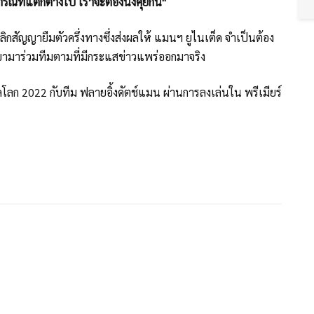
รณ์ที่แตกต่างไป เราจะต้องนั่งคุยกัน"
ยกเลิกสัญญายืมตัวครึ่งทางซึ่งส่งผลให้ แมนฯ ยูไนเต็ด จำเป็นต้อง
มเขามาร่วมทีมตามที่มีกระแสข่าวแพร่ออกมาจริง
บอลโลก 2022 กับทีม ฟลายอิ้งดัตช์แมน ผ่านการลงเล่นใน พรีเมียร์