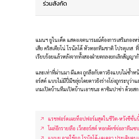
ร่วมสังกัด
แมนฯ ยูไนเต็ด แสดงเจตนารมณ์ต้องการเสริมกองหน้าตา
เสีย คริสเตียโน่ โรนัลโด้ หัวหอกทีมชาติ โปรตุเกส ที
เรียบร้อยแล้วหลังจากทั้งสองฝ่ายตกลงยกเลิกสัญญาก
และเท่าที่ผ่านมา ผีแดง ถูกลือกับดาวยิงแบบไม่ซ้ำหน้า 
อร์สต์ แบบไม่มีปี่มีขลุ่ยโดยดาวยิงร่างโย่งถูกระ
เกมเปิดบ้านทีมเปิดบ้านเอาชนะ คาซิมปาซ่า ด้วยสกอ
แรชฟอร์ดเผยท็อปฟอร์มสุดในชีวิต-หวังซีซั่นนี
โผล่อีกราย!ลือ เว็กฮอร์สต์ หอกดัตช์จ่อลาทีมซ
แมนยู อาจใช้กฎ โรนัลโด้-เดเคอา ประเดิมคน