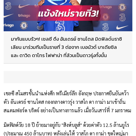
มากันแบบรัวๆ! เชลซี ดึง อันเดรย์ ซานโตส มิดฟิลด์บราซิ
เลียน มาร่วมทีมเป็นรายที่ 3 ต่อจาก เบอนัวต์ บาเดียชิล
และ ดาวิด ดาโทร โฟฟาน่า ที่ล้วนเป็นดาวรุ่งทั้งนั้น
เชลซี สโมสรชั้นนำแห่งศึก พรีเมียร์ลีก อังกฤษ ประกาศยืนยันคว้า
ตัว อันเดรย์ ซานโตส กองกลางดาวรุ่ง วาสโก ดา กาม่า มาเข้าถิ่น
สแตมฟอร์ด บริดจ์ อย่างเป็นทางการแล้ว เมื่อวันเสาร์ที่ 7 มกราคม
มิดฟิลด์วัย 18 ปี ย้ายมาอยู่กับ "สิงห์บลูส์" ด้วยค่าตัว 12.5 ล้านยูโร
(ประมาณ 450 ล้านบาท) หลังเล่นให้ วาสโก ดา กาม่า ชุดใหญ่มา