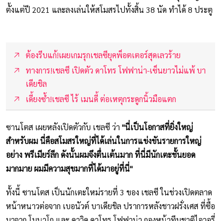
ตั้งแต่ปี 2021 และลงเล่นให้สโมสรไปทั้งสิ้น 38 นัด ทำได้ 8 ประตู
ต้องรีบแก้!เผยเกมรุกเชลซียุคพ็อตเตอร์สุดเลวร้าย
ทางการ!เชลซี เปิดตัว ดาโทร โฟฟาน่า-เซ็นยาวไม่แพ้ บา
เดียชิล
เดี้ยงซ้ำ!เชลซี ไร้ เมนดี้ ต่อเหตุกระดูกนิ้วมือแตก
ซานโตส เผยหลังเปิดตัวกับ เชลซี ว่า
"นี่เป็นโอกาสที่ยิ่งใหญ่
สำหรับผม นี่คือสโมสรใหญ่ที่ได้เล่นในการแข่งขันรายการใหญ่
อย่าง พรีเมียร์ลีก ดังนั้นผมจึงตื่นเต้นมาก ที่นี่มีนักเตะชั้นยอด
มากมาย ผมมีความสุขมากที่ได้มาอยู่ที่นี่"
ทั้งนี้ ซานโตส เป็นนักเตะใหม่รายที่ 3 ของ เชลซี ในช่วงเปิดตลาด
หน้าหนาวต่อจาก เบอนัวต์ บาเดียชิล ปราการหลังชาวฝรั่งเศส ที่ซื้อ
มาจาก โมนาโก และ ดาวิด ดาโทร โฟฟาน่า กองหน้าทีมชาติไอวอรี่