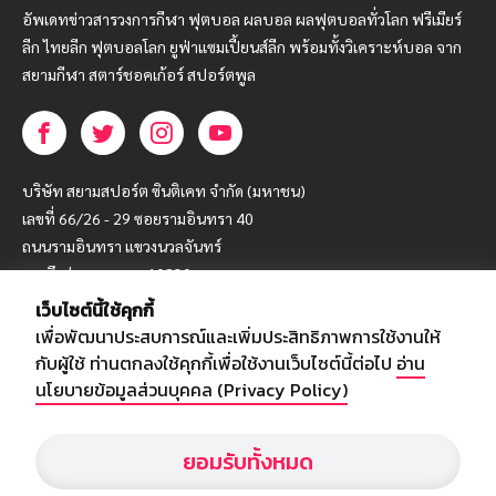
อัพเดทข่าวสารวงการกีฬา ฟุตบอล ผลบอล ผลฟุตบอลทั่วโลก ฟรีเมียร์
ลีก ไทยลีก ฟุตบอลโลก ยูฟ่าแซมเปี้ยนส์ลีก พร้อมทั้งวิเคราะห์บอล จาก
สยามกีฬา สตาร์ชอคเก้อร์ สปอร์ตพูล
บริษัท สยามสปอร์ต ซินติเคท จำกัด (มหาชน)
เลขที่ 66/26 - 29 ซอยรามอินทรา 40
ถนนรามอินทรา แขวงนวลจันทร์
เขตบึงกุ่ม กรุงเทพฯ 10230
เว็บไซต์นี้ใช้คุกกี้
โทร : 02-5088-000
เพื่อพัฒนาประสบการณ์และเพิ่มประสิทธิภาพการใช้งานให้
อีเมล์ :
webmaster@siamsport.co.th
กับผู้ใช้ ท่านตกลงใช้คุกกี้เพื่อใช้งานเว็บไซต์นี้ต่อไป
อ่าน
เว็บไซต์ : www.siamsport.co.th
นโยบายข้อมูลส่วนบุคคล (Privacy Policy)
ยอมรับทั้งหมด
© SIAMSPORT
Privacy