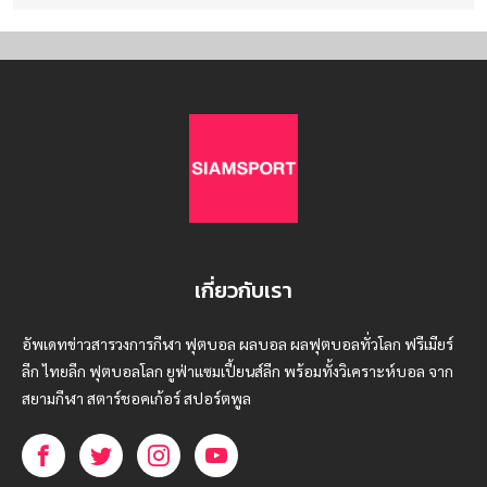
เกี่ยวกับเรา
อัพเดทข่าวสารวงการกีฬา ฟุตบอล ผลบอล ผลฟุตบอลทั่วโลก ฟรีเมียร์
ลีก ไทยลีก ฟุตบอลโลก ยูฟ่าแซมเปี้ยนส์ลีก พร้อมทั้งวิเคราะห์บอล จาก
สยามกีฬา สตาร์ชอคเก้อร์ สปอร์ตพูล