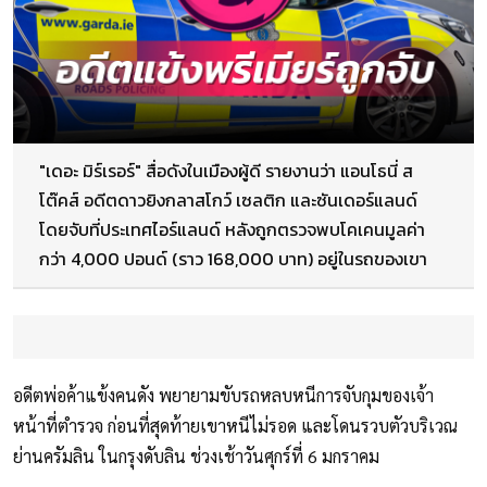
"เดอะ มิร์เรอร์" สื่อดังในเมืองผู้ดี รายงานว่า แอนโธนี่ ส
โต๊คส์ อดีตดาวยิงกลาสโกว์ เซลติก และซันเดอร์แลนด์
โดยจับที่ประเทศไอร์แลนด์ หลังถูกตรวจพบโคเคนมูลค่า
กว่า 4,000 ปอนด์ (ราว 168,000 บาท) อยู่ในรถของเขา
อดีตพ่อค้าแข้งคนดัง พยายามขับรถหลบหนีการจับกุมของเจ้า
หน้าที่ตำรวจ ก่อนที่สุดท้ายเขาหนีไม่รอด และโดนรวบตัวบริเวณ
ย่านครัมลิน ในกรุงดับลิน ช่วงเช้าวันศุกร์ที่ 6 มกราคม