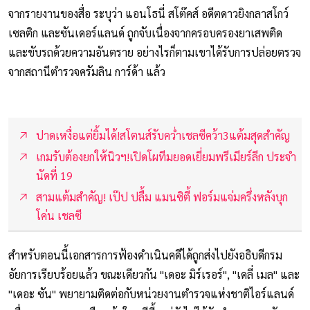
จากรายงานของสื่อ ระบุว่า แอนโธนี่ สโต๊คส์ อดีตดาวยิงกลาสโกว์
เซลติก และซันเดอร์แลนด์ ถูกจับเนื่องจากครอบครองยาเสพติด
และขับรถด้วยความอันตราย อย่างไรก็ตามเขาได้รับการปล่อยตรวจ
จากสถานีตำรวจครัมลิน การ์ด้า แล้ว
ปาดเหงื่อแต่ยิ้มได้!สโตนส์รับคว่ำเชลซีคว้า3แต้มสุดสำคัญ
เกมรับต้องยกให้นิวฯ!เปิดโผทีมยอดเยี่ยมพรีเมียร์ลีก ประจำ
นัดที่ 19
สามแต้มสำคัญ! เป๊ป ปลื้ม แมนซิตี้ ฟอร์มแจ่มครึ่งหลังบุก
โค่น เชลซี
สำหรับตอนนี้เอกสารการฟ้องดำเนินคดีได้ถูกส่งไปยังอธิบดีกรม
อัยการเรียบร้อยแล้ว ขณะเดียวกัน "เดอะ มิร์เรอร์", "เดลี่ เมล" และ
"เดอะ ซัน" พยายามติดต่อกับหน่วยงานตำรวจแห่งชาติไอร์แลนด์