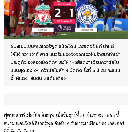
ชนะแบบเขินๆ! ลิเวอร์พูล แม้จะโดน เลสเตอร์ ซิตี้ นำแต่
ไก่โห่ ทว่า เว้าท์ ฟาส แนวรับของจิ้งจอกเจอฝันร้ายมาทำเข้า
ประตูตัวเองสองเม็ดติดๆ ส่งให้ "หงส์แดง" เฉือนคว้าชัยไป
แบบสุดเฮง 2-1 คว้าชัยในลีก 4 นัดติด รั้งที่ 6 มี 28 คะแนน
จี้ "ผีแดง" อันดับ 5 แต้มเดียว
ฟุตบอล พรีเมียร์ลีก อังกฤษ เมื่อวันศุกร์ที่ 30 ธันวาคม 2565 ที่
สนาม แอนฟิลด์ ลิเวอร์พูล อันดับ 6 รับการมาเยือนของ เลสเตอร์
ซิตี้ ทีมอันดับ 13