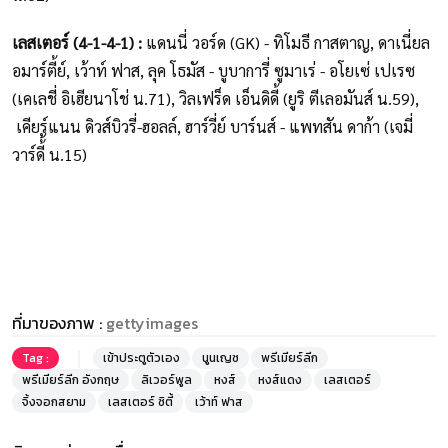
เลสเตอร์ (4-1-4-1) :
แดนนี่ วอร์ด (GK) - ทิโมธี กาสตาญ, ดาเนี่ยล
อมาร์ตี้ย์, เว้าท์ ฟาส, ลุค โธมัส - บูบาการี่ ซูมาเร่ - อโยเซ่ เปเรซ
(เคเลชี่ อิเฮียนาโช่ น.71), วิลเฟร็ด เอ็นดิดี้ (ยูริ ตีเลอมันส์ น.59),
เคียร์แนน ดิวส์บิวรี่-ฮอลล์, ฮาร์วี่ย์ บาร์นส์ - แพทสัน ดาก้า (เจมี่
วาร์ดี้้ น.15)
ที่มาของภาพ :
gettyimages
Tag :
เข้าประตูตัวเอง
นูนเญซ
พรีเมียร์ลีก
พรีเมียร์ลีก อังกฤษ
ลิเวอร์พูล
หงส์
หงส์แดง
เลสเตอร์
จิ้งจอกสยาม
เลสเตอร์ ซิตี้
เว้าท์ ฟาส