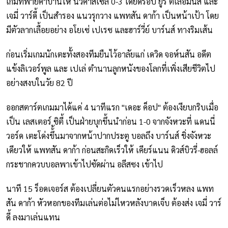
เกมที่พ่ายคาบ้านให้ นิวคาสเซิ่ล 0-3 โดยดร็อป ยูริ ตีเลอมันส์ และ
เจมี่ วาร์ดี้ เป็นสำรอง แนวรุกวาง แพทสัน ดาก้า เป็นหน้าเป้า โดย
มีตัวลากเลื้อยอย่าง อโยเซ่ เปเรซ และฮาร์วี่ย์ บาร์นส์ ทางริมเส้น
ก่อนเริ่มเกมนักเตะทั้งสองทีมยืนไว้อาลัยแก่ เดวิด จอห์นสัน อดีต
แข้งลิเวอร์พูล และ เปเล่ ตำนานลูกหนังของโลกที่เพิ่งเสียชีวิตไป
อย่างสงบในวัย 82 ปี
ออกสตาร์ตเกมมาได้แค่ 4 นาทีแรก "เดอะ ค็อป" ต้องเงียบกริบเมื่อ
เป็น เลสเตอร์ ซิตี้ เป็นฝ่ายบุกขึ้นนำก่อน 1-0 จากจังหวะที่ แดนนี่
วอร์ด เตะโด่งขึ้้นมาจากหน้าปากประตู บอลถึง บาร์นส์ ชิ่งจังหวะ
เดียวให้ แพทสัน ดาก้า ก่อนสะกิดเร็วให้ เคียร์แนน ดิวส์บิวรี่-ฮอลล์
กระชากควบบอลพาเข้าไปซัดผ่าน อลีสซง เข้าไป
นาที 15 ร็อดเจอร์ส ต้องเปลี่ยนตัวคนแรกอย่างรวดเร็วหลง แพท
สัน ดาก้า หัวหอกของทีมเล่นต่อไม่ไหวหลังบาดเจ็บ ต้องส่ง เจมี่ วาร์
ดี้ ลงมาเล่นแทน