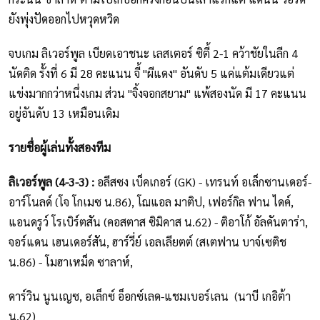
ยังพุ่งปัดออกไปหวุดหวิด
จบเกม ลิเวอร์พูล เบียดเอาชนะ เลสเตอร์ ซิตี้ 2-1 คว้าชัยในลีก 4
นัดติด รั้งที่ 6 มี 28 คะแนน จี้ "ผีแดง" อันดับ 5 แค่แต้มเดียวแต่
แข่งมากกว่าหนึ่งเกม ส่วน "จิ้งจอกสยาม" แพ้สองนัด มี 17 คะแนน
อยู่อันดับ 13 เหมือนเดิม
รายชื่อผู้เล่นทั้งสองทีม
ลิเวอร์พูล (4-3-3) :
อลีสซง เบ็คเกอร์ (GK) - เทรนท์ อเล็กซานเดอร์-
อาร์โนลด์ (โจ โกเมซ น.86), โฌแอล มาติป, เฟอร์กิล ฟาน ไดค์,
แอนดรูว์ โรเบิร์ตสัน (คอสตาส ซิมิคาส น.62) - ติอาโก้ อัลคันตาร่า,
จอร์แดน เฮนเดอร์สัน, ฮาร์วี่ย์ เอลเลียตต์ (สเตฟาน บาจ์เซติช
น.86) - โมฮาเหม็ด ซาลาห์,
ดาร์วิน นูนเญซ, อเล็กซ์ อ็อกซ์เลด-แชมเบอร์เลน (นาบี เกอิต้า
น.62)