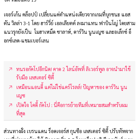
เจอร์เก้น คล็อปป์ เปลี่ยนแค่ตำแหน่งเดียวจากเกมที่บุกชนะ แอส
ตัน วิลล่า 3-1 โดย ฮาร์วี่ย์ เอลเลียตต์ ลงมาแทน ฟาบินโญ่ โดยสาม
แนวรุกยังเป็น โมฮาเหม็ด ซาลาห์, ดาร์วิน นูนเญซ และอเล็กซ์ อ็
อกซ์เลด-แชมเบอร์เลน
ทนรอกัคโปอีกนิด! คาด 2 ไลน์อัพที่ ลิเวอร์พูล อาจนำมาใช้
รับมือ เลสเตอร์ ซิตี้
เหมือนแอนดี้ แต่ไม่ใช่แคร์โรลล์! ปัญหาของ ดาร์วิน นูน
เญซ
เปิดใจ โคดี้ กัคโป : นี่คือการย้ายทีมที่เหมาะสมสำหรับผม
ที่สุด
ส่วนทางฝั่ง เบรนแดน ร็อดเจอร์ส กุนซือ เลสเตอร์ ซิตี้ ปรับทัพจาก