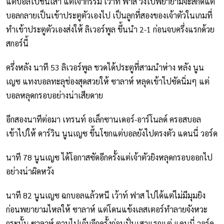
แต่บอลไปชนเสา แต่เจ้ากรรม เว้าท์ ฟาส วิ่งไปพยายามจะสกัดแต่
บอลกลายเป็นเข้าประตูตัวเองไป เป็นลูกที่สองของเจ้าตัวในเกมที่
ทำเข้าประตูตัวเองส่งให้ ลิเวอร์พูล ขึ้นนำ 2-1 ก่อนจบครึ่งแรกด้วย
สกอร์นี้
ครึ่งหลัง นาที 53 ลิเวอร์พูล ชวดได้ประตูที่สามนำห่าง หลัง นูน
เญซ แทงบอลทะลุช่องสุดสวยให้ ซาลาห์ หลุดเข้าไปซัดนิ่มๆ แต่
บอลหลุดกรอบอย่างน่าเสียดาย
อีกสองนาทีต่อมา เทรนท์ อเล็กซานเดอร์-อาร์โนลด์ ครอสบอล
เข้าไปให้ ดาร์วิน นูนเญซ ขึ้นโขกแต่บอลยังไปตรงตัว แดนนี่ วอร์ด
นาที 78 นูนเญซ ได้โอกาสซัดอีกครั้งแต่เจ้าตัวยิงหลุดกรอบออกไป
อย่างน่าผิดหวัง
นาที 82 นูนเญซ ฉกบอลแล้วหนี เว้าท์ ฟาส ไปได้แต่ไม่มีมุมยิง
ก่อนพยายามไหลให้ ซาลาห์ แต่โดนแข้งเลสเตอร์ทำลายจังหวะ
กระนั้น ซาลาห์ ตามไปเก็บอีกครั้งก่อนปั่นเสาแรกแต่ แดนนี่ วอร์ด