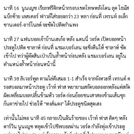
นาที 16 นูนเญซ เรียกฟรีคิกหน้ากรอบเขตโทษหลังโดน ลุค โธมัส
แบ็กซ้าย เลสเตอร์ ฟาวล์ใส่ระยะกว่า 23 หลา ก่อนที่ เทรนท์ อเล็ก
ซานเดอร์-อาร์โนลด์ จะซัดไปติดกำแพง
นาที 27 แฟนบอลเจ้าบ้านเฮเก้อ หลัง แดนนี่ วอร์ด เปิดบอลหน้า
ประตูไปติด ซาลาห์ ก่อนที่ แชมเบอร์เลน จะชิ่งคืนให้ ซาลาห์ ซัด
เข้าไป ทว่าผู้ตัดสินเป่าเป็นล้ำหน้าก่อนหลัง แชมเบอร์เลน อยู่ใน
ตำแหน่งล้ำหน้าก่อนหน้านี้
นาที 38 ลิเวอร์พูล ตามไล่ตีเสมอ 1-1 สำเร็จ จากจังหวะที่ เทรนต์ ค
รอสบอลมาหน้าประตู เว้าท์ ฟาส พยายามสกัดบอลออกหลังแต่สกัด
ผิดเหลี่ยมบอลปลิ้นข้ามหัว วอร์ด ก่อนย้อยชนเสาสองข้ามเส้นซุก
ก้นตาข่ายไป ช่วยให้ "หงส์แดง" ได้ประตูชนิดสุดเฮง
เท่านั้นไม่พอ นาที 45 กลายเป็นฝันร้ายของ เว้าท์ ฟาส ติดๆ หลัง
ดาร์วิน นูนเญซ หลุดเข้าไปชิพบอลผ่าน วอร์ด กำลังพุ่งเข้าประตู