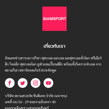
เกี่ยวกับเรา
อัพเดทข่าวสารวงการกีฬา ฟุตบอล ผลบอล ผลฟุตบอลทั่วโลก ฟรีเมียร์
ลีก ไทยลีก ฟุตบอลโลก ยูฟ่าแซมเปี้ยนส์ลีก พร้อมทั้งวิเคราะห์บอล จาก
สยามกีฬา สตาร์ชอคเก้อร์ สปอร์ตพูล
บริษัท สยามสปอร์ต ซินติเคท จำกัด (มหาชน)
เลขที่ 66/26 - 29 ซอยรามอินทรา 40
ถนนรามอินทรา แขวงนวลจันทร์