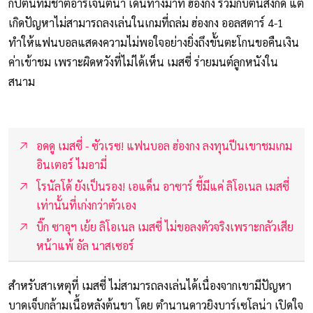
กัปตันทีมชาติอาร์เจนติน่า เดินทางมาที่ ฮ่องกง ร่วมกับต้นสังกัด แต่
เกิดปัญหาไม่สามารถลงเล่นในเกมที่ถล่ม ฮ่องกง ออลสตาร์ 4-1
ทำให้แฟนบอลแสดงความไม่พอใจอย่างยิ่งถึงขั้นตะโกนขอคืนเงิน
ค่าเข้าชม เพราะผิดหวังที่ไม่ได้เห็น เมสซี่ ร่ายมนต์ลูกหนังใน
สนาม
อดดู เมสซี่ - ซัวเรซ! แฟนบอล ฮ่องกง ลงทุนปีนเขาชมเกม
อินเตอร์ ไมอามี่
โรนัลโด้ ยังเป็นรอง! เอแด็น อาซาร์ ชี้มีแค่ ลิโอเนล เมสซี่
เท่านั้นที่เก่งกว่าตัวเอง
บิ๊ก ซาอุฯ เย้ย ลิโอเนล เมสซี่ ไม่ขอลงตัวจริงเพราะกลัวเสีย
หน้าแพ้ อัล นาสเซอร์
สำหรับสาเหตุที่ เมสซี่ ไม่สามารถลงเล่นได้เนื่องจากเขามีปัญหา
บาดเจ็บกล้ามเนื้อหลังต้นขา โดย ตำนานดาวยิงบาร์เซโลน่า เปิดใจ