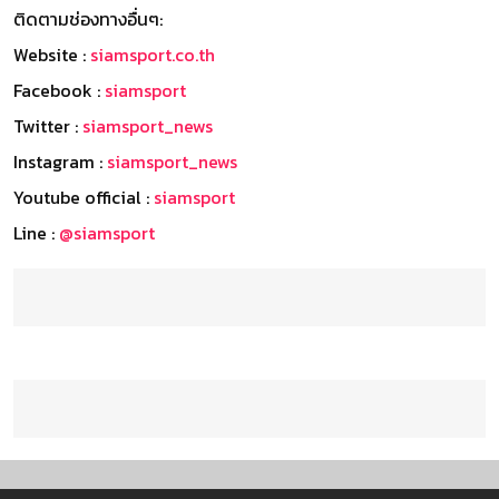
ติดตามช่องทางอื่นๆ:
Website :
siamsport.co.th
Facebook :
siamsport
Twitter :
siamsport_news
Instagram :
siamsport_news
Youtube official :
siamsport
Line :
@siamsport