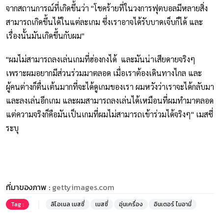
จากสถานการณ์ที่เกิดขึ้นว่า "โชคร้ายที่ในวงการฟุตบอลมีหลายสิ่ง
สามารถเกิดขึ้นได้ในแต่ละเกม ซึ่งเราอาจได้รับบาดเจ็บก็ได้ และ
เรื่องนั้นมันเกิดขึ้นกับผม"
"ผมไม่สามารถลงเล่นเกมที่ฮ่องกงได้ และมันน่าเสียดายจริงๆ
เพราะผมอยากมีส่วนร่วมมาตลอด เมื่อเราต้องเดินทางไกล และ
ผู้คนต่างก็ตื่นเต้นมากที่จะได้ดูเกมของเรา ผมหวังว่าเราจะได้กลับมา
และลงเล่นอีกเกม และผมสามารถลงเล่นได้เหมือนที่ผมทำมาตลอด
แต่ความจริงก็คือมันเป็นเกมที่ผมไม่สามารถเข้าร่วมได้จริงๆ" เมสซี่
ระบุ
ที่มาของภาพ :
gettyimages.com
Tag :
ลิโอเนล เมสซี่
เมสซี่
อุ่นเครื่อง
อินเตอร์ ไมอามี่