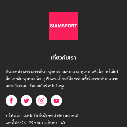
เกี่ยวกับเรา
อัพเดทข่าวสารวงการกีฬา ฟุตบอล ผลบอล ผลฟุตบอลทั่วโลก ฟรีเมียร์
ลีก ไทยลีก ฟุตบอลโลก ยูฟ่าแซมเปี้ยนส์ลีก พร้อมทั้งวิเคราะห์บอล จาก
สยามกีฬา สตาร์ชอคเก้อร์ สปอร์ตพูล
บริษัท สยามสปอร์ต ซินติเคท จำกัด (มหาชน)
เลขที่ 66/26 - 29 ซอยรามอินทรา 40