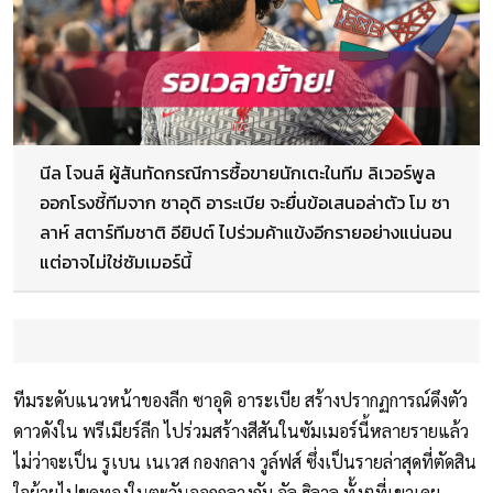
นีล โจนส์ ผู้สันทัดกรณีการซื้อขายนักเตะในทีม ลิเวอร์พูล
ออกโรงชี้ทีมจาก ซาอุดิ อาระเบีย จะยื่นข้อเสนอล่าตัว โม ซา
ลาห์ สตาร์ทีมชาติ อียิปต์ ไปร่วมค้าแข้งอีกรายอย่างแน่นอน
แต่อาจไม่ใช่ซัมเมอร์นี้
ทีมระดับแนวหน้าของลีก ซาอุดิ อาระเบีย สร้างปรากฏการณ์ดึงตัว
ดาวดังใน พรีเมียร์ลีก ไปร่วมสร้างสีสันในซัมเมอร์นี้หลายรายแล้ว
ไม่ว่าจะเป็น รูเบน เนเวส กองกลาง วูล์ฟส์ ซึ่งเป็นรายล่าสุดที่ตัดสิน
ใจย้ายไปขุดทองในตะวันออกกลางกับ อัล ฮิลาล ทั้งๆที่เขาเคย