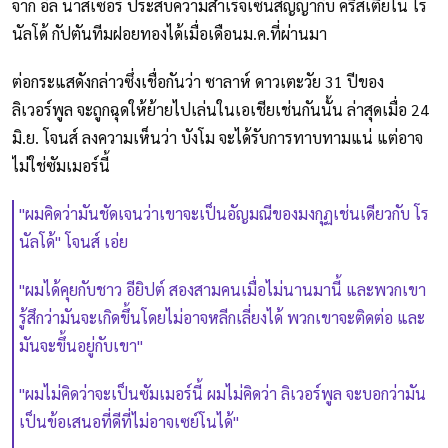
จาก อัล นาสเซอร์ ประสบความสำเร็จเซ็นสัญญากับ คริสเตียโน่ โร
นัลโด้ กัปตันทีมฝอยทองได้เมื่อเดือนม.ค.ที่ผ่านมา
ต่อกระแสดังกล่าวซึ่งเชื่อกันว่า ซาลาห์ ดาวเตะวัย 31 ปีของ
ลิเวอร์พูล จะถูกฉุดให้ย้ายไปเล่นในเอเชียเช่นกันนั้น ล่าสุดเมื่อ 24
มิ.ย. โจนส์ ลงความเห็นว่า บังโม จะได้รับการทาบทามแน่ แต่อาจ
ไม่ใช่ซัมเมอร์นี้
"ผมคิดว่ามันชัดเจนว่าเขาจะเป็นอัญมณีของมงกุฏเช่นเดียวกับ โร
นัลโด้" โจนส์ เอ่ย
"ผมได้คุยกับชาว อียิปต์ สองสามคนเมื่อไม่นานมานี้ และพวกเขา
รู้สึกว่ามันจะเกิดขึ้นโดยไม่อาจหลีกเลี่ยงได้ พวกเขาจะติดต่อ และ
มันจะขึ้นอยู่กับเขา"
"ผมไม่คิดว่าจะเป็นซัมเมอร์นี้ ผมไม่คิดว่า ลิเวอร์พูล จะบอกว่ามัน
เป็นข้อเสนอที่ดีที่ไม่อาจเซย์โนได้"