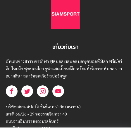
เกี่ยวกับเรา
อัพเดทข่าวสารวงการกีฬา ฟุตบอล ผลบอล ผลฟุตบอลทั่วโลก ฟรีเมียร์
ลีก ไทยลีก ฟุตบอลโลก ยูฟ่าแซมเปี้ยนส์ลีก พร้อมทั้งวิเคราะห์บอล จาก
สยามกีฬา สตาร์ชอคเก้อร์ สปอร์ตพูล
บริษัท สยามสปอร์ต ซินติเคท จำกัด (มหาชน)
เลขที่ 66/26 - 29 ซอยรามอินทรา 40
ถนนรามอินทรา แขวงนวลจันทร์
เขตบึงกุ่ม กรุงเทพฯ 10230