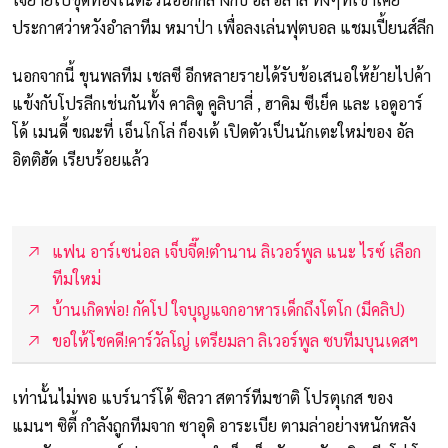
ประกาศว่าหวังอำลาทีม หมาป่า เพื่อลงเล่นฟุตบอล แชมเปี้ยนส์ลีก
นอกจากนี้ ขุนพลทีม เชลซี อีกหลายรายได้รับข้อเสนอให้ย้ายไปค้า
แข้งกับโปรลีกเช่นกันทั้ง คาลิดู คูลิบาลี่ , ฮาคิม ซีเย็ค และ เอดูอาร์
โด้ เมนดี้ ขณะที่ เอ็นโกโล่ ก็องเต้ เปิดตัวเป็นนักเตะใหม่ของ อัล
อิตติฮัด เรียบร้อยแล้ว
แฟน อาร์เซน่อล เจ็บจี๊ด!ตำนาน ลิเวอร์พูล แนะ ไรซ์ เลือก
ทีมใหม่
บ้านเกิดพ่อ! กัคโป ใจบุญแจกอาหารเด็กถึงโตโก (มีคลิป)
ขอให้โชคดี!คาร์วัลโญ่ เตรียมลา ลิเวอร์พูล ซบทีมบุนเดสฯ
เท่านั้นไม่พอ แบร์นาร์โด้ ซิลวา สตาร์ทีมชาติ โปรตุเกส ของ
แมนฯ ซิตี้ กำลังถูกทีมจาก ซาอุดิ อาระเบีย ตามล่าอย่างหนักหลัง