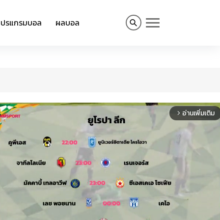
โปรแกรมบอล
ผลบอล
อ่านเพิ่มเติม
arrow_forward_ios