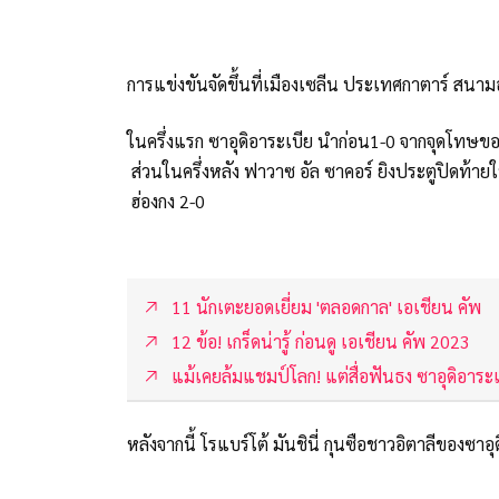
การแข่งขันจัดขึ้นที่เมืองเซลีน ประเทศกาตาร์ สนามอ
ในครึ่งแรก ซาอุดิอาระเบีย นำก่อน1-0 จากจุดโทษของ
ส่วนในครึ่งหลัง ฟาวาซ อัล ซาคอร์ ยิงประตูปิดท้าย
ฮ่องกง 2-0
11 นักเตะยอดเยี่ยม 'ตลอดกาล' เอเชียน คัพ
12 ข้อ! เกร็ดน่ารู้ ก่อนดู เอเชียน คัพ 2023
แม้เคยล้มแชมป์โลก! แต่สื่อฟันธง ซาอุดิอาระเ
หลังจากนี้ โรแบร์โต้ มันชินี่ กุนซือชาวอิตาลีของซา