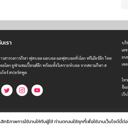
กับเรา
บริ
เลข
ถนน
่าวสารวงการกีฬา ฟุตบอล ผลบอล ผลฟุตบอลทั่วโลก ฟรีเมียร์ลีก ไทย
เขต
อลโลก ยูฟ่าแซมเปี้ยนส์ลีก พร้อมทั้งวิเคราะห์บอล จากสยามกีฬา ส
เก้อร์ สปอร์ตพูล
โทร
อีเม
เว็
ธิภาพการใช้งานให้กับผู้ใช้ ท่านตกลงใช้คุกกี้เพื่อใช้งานเว็บไซต์นี้ต่