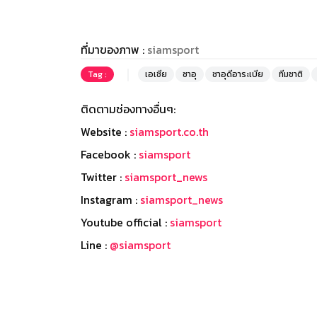
ที่มาของภาพ :
siamsport
Tag :
เอเชีย
ซาอุ
ซาอุดีอาระเบีย
ทีมชาติ
ติดตามช่องทางอื่นๆ:
Website :
siamsport.co.th
Facebook :
siamsport
Twitter :
siamsport_news
Instagram :
siamsport_news
Youtube official :
siamsport
Line :
@siamsport