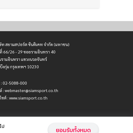
ษัท สยามสปอร์ต ซินติเคท จำกัด (มหาชน)
ที่ 66/26 - 29 ซอยรามอินทรา 40
รามอินทรา แขวงนวลจันทร์
บึงกุ่ม กรุงเทพฯ 10230
 : 02-5088-000
ล์ :
webmaster@siamsport.co.th
บไซต์ : www.siamsport.co.th
อไป
ยอมรับทั้งหมด
Privacy