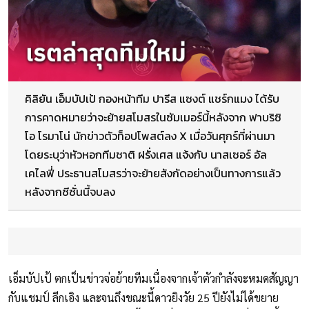
คิลิยัน เอ็มบัปเป้ กองหน้าทีม ปารีส แซงต์ แชร์กแมง ได้รับ
การคาดหมายว่าจะย้ายสโมสรในซัมเมอร์นี้หลังจาก ฟาบริซิ
โอ โรมาโน่ นักข่าวตัวท็อปโพสต์ลง X เมื่อวันศุกร์ที่ผ่านมา
โดยระบุว่าหัวหอกทีมชาติ ฝรั่งเศส แจ้งกับ นาสเซอร์ อัล
เคไลฟี่ ประธานสโมสรว่าจะย้ายสังกัดอย่างเป็นทางการแล้ว
หลังจากซีซั่นนี้จบลง
เอ็มบัปเป้ ตกเป็นข่าวจ่อย้ายทีมเนื่องจากเจ้าตัวกำลังจะหมดสัญญา
กับแชมป์ ลีกเอิง และจนถึงขณะนี้ดาวยิงวัย 25 ปียังไม่ได้ขยาย