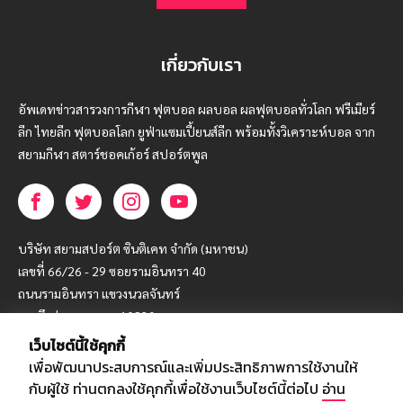
เกี่ยวกับเรา
อัพเดทข่าวสารวงการกีฬา ฟุตบอล ผลบอล ผลฟุตบอลทั่วโลก ฟรีเมียร์
ลีก ไทยลีก ฟุตบอลโลก ยูฟ่าแซมเปี้ยนส์ลีก พร้อมทั้งวิเคราะห์บอล จาก
สยามกีฬา สตาร์ชอคเก้อร์ สปอร์ตพูล
บริษัท สยามสปอร์ต ซินติเคท จำกัด (มหาชน)
เลขที่ 66/26 - 29 ซอยรามอินทรา 40
ถนนรามอินทรา แขวงนวลจันทร์
เขตบึงกุ่ม กรุงเทพฯ 10230
เว็บไซต์นี้ใช้คุกกี้
โทร : 02-5088-000
เพื่อพัฒนาประสบการณ์และเพิ่มประสิทธิภาพการใช้งานให้
อีเมล์ :
webmaster@siamsport.co.th
กับผู้ใช้ ท่านตกลงใช้คุกกี้เพื่อใช้งานเว็บไซต์นี้ต่อไป
อ่าน
เว็บไซต์ : www.siamsport.co.th