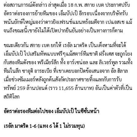
ต่อสถานการณ์ดังกล่าว ล่าสุดเมื่อ 18 ก.พ. สกาย เบต ประกาศปรับ
อัตราต่อรองการย้ายทีมของ เอ็มบัปเป้ อีกรอบเนื่องจากบริษัทรับ
พนันยักษ์ใหญ่มองว่าดาวยิงเฟรนช์แมนพร้อมตีจาก เปแอสเช แม้
จนถึงขณะนี้เขายังไม่ได้เปิดปากยืนยันอย่างเป็นทางการก็ตาม
ขณะเดียวกัน สกาย เบต ยกให้ เรอัล มาดริด เป็นเต็งหามที่จะได้
เอ็มบัปเป้ ไปเสริมทัพแบบฟรีๆแม้สตาร์ทีมชาติ ฝรั่งเศส จะถูกโยง
กับสองทีมดังของ พรีเมียร์ลีก ทั้ง อาร์เซน่อล และ ลิเวอร์พูล รวมทั้ง
ทีมในลีก ซาอุดิ อาระเบีย ที่เขาเคยบอกปัดข้อเสนอจาก อัล ฮิลาล
เมื่อช่วงซัมเมอร์หลังถูกต้นสังกัดประกาศขายทิ้งแลกกับการรับ
ทรัพย์ 259 ล้านปอนด์ (ราว 11,655 ล้านบาท) อันเป็นค่าตัวที่เป็น
สถิติโลก
อัตราต่อรองทีมต่อไปของ เอ็มบัปเป้ ในซีซั่นหน้า
เรอัล มาดริด 1-6 (แทง 6 ได้ 1 ไม่รวมทุน)