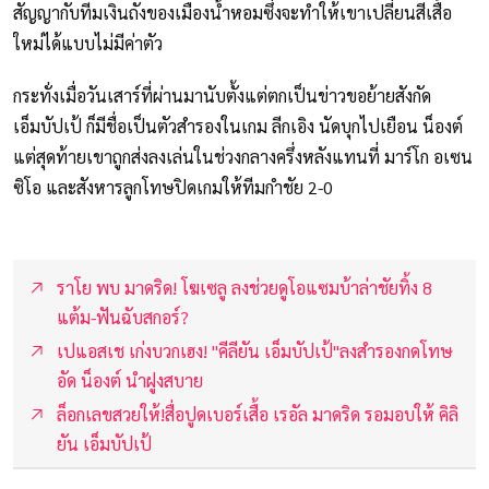
สัญญากับทีมเงินถังของเมืองน้ำหอมซึ่งจะทำให้เขาเปลี่ยนสีเสื้อ
ใหม่ได้แบบไม่มีค่าตัว
กระทั่งเมื่อวันเสาร์ที่ผ่านมานับตั้งแต่ตกเป็นข่าวขอย้ายสังกัด
เอ็มบัปเป้ ก็มีชื่อเป็นตัวสำรองในเกม ลีกเอิง นัดบุกไปเยือน น็องต์
แต่สุดท้ายเขาถูกส่งลงเล่นในช่วงกลางครึ่งหลังแทนที่ มาร์โก อเซน
ซิโอ และสังหารลูกโทษปิดเกมให้ทีมกำชัย 2-0
ราโย พบ มาดริด! โฆเซลู ลงช่วยดูโอแซมบ้าล่าชัยทิ้ง 8
แต้ม-ฟันฉับสกอร์?
เปแอสเช เก่งบวกเฮง! "คีลียัน เอ็มบัปเป้"ลงสำรองกดโทษ
อัด น็องต์ นำฝูงสบาย
ล็อกเลขสวยให้!สื่อปูดเบอร์เสื้อ เรอัล มาดริด รอมอบให้ คิลิ
ยัน เอ็มบัปเป้