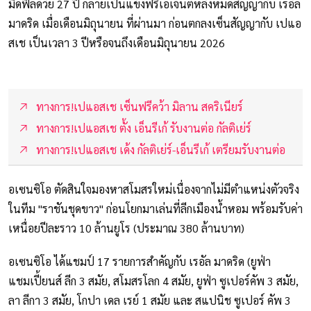
มิดฟิลด์วัย 27 ปี กลายเป็นแข้งฟรีเอเจ้นต์หลังหมดสัญญากับ เรอัล
มาดริด เมื่อเดือนมิถุนายน ที่ผ่านมา ก่อนตกลงเซ็นสัญญากับ เปแอ
สเช เป็นเวลา 3 ปีหรือจนถึงเดือนมิถุนายน 2026
ทางการ!เปแอสเช เซ็นฟรีคว้า มิลาน สคริเนียร์
ทางการ!เปแอสเช ตั้ง เอ็นรีเก้ รับงานต่อ กัลติเย่ร์
ทางการ!เปแอสเช เด้ง กัลติเย่ร์-เอ็นรีเก้ เตรียมรับงานต่อ
อเซนซิโอ ตัดสินใจมองหาสโมสรใหม่เนื่องจากไม่มีตำแหน่งตัวจริง
ในทีม "ราชันชุดขาว" ก่อนโยกมาเล่นที่ลีกเมืองน้ำหอม พร้อมรับค่า
เหนื่อยปีละราว 10 ล้านยูโร (ประมาณ 380 ล้านบาท)
อเซนซิโอ ได้แชมป์ 17 รายการสำคัญกับ เรอัล มาดริด (ยูฟ่า
แชมเปี้ยนส์ ลีก 3 สมัย, สโมสรโลก 4 สมัย, ยูฟ่า ซูเปอร์คัพ 3 สมัย,
ลา ลีกา 3 สมัย, โกปา เดล เรย์ 1 สมัย และ สแปนิช ซูเปอร์ คัพ 3