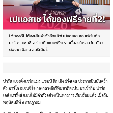
ได้ของดีไม่ต้องเสียค่าตัวอีกแล้ว! เปแอสเช คอนเฟิร์มดึง
มาร์โก อเซนซิโอ ร่วมทีมแบบฟรีๆ รายที่สองในรอบวันเดียว
ต่อจาก มิลาน สคริเนียร์
ปารีส แซงต์-แชร์กแมง แชมป์ ลีก เอิง ฝรั่งเศส ประกาศยืนยันคว้า
ตัว มาร์โก อเซนซิโอ กองกลางดีกรีทีมชาติสเปน มาเข้าถิ่น ปาร์ก
เดส์ แพร็งส์ แบบไม่มีค่าตัวอย่างเป็นทางการเรียบร้อยแล้ว เมื่อวัน
พฤหัสบดีที่ 6 กรกฎาคม