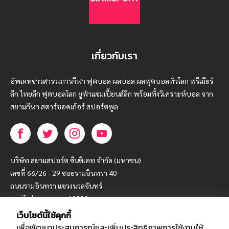
เกี่ยวกับเรา
อัพเดทข่าวสารวงการกีฬา ฟุตบอล ผลบอล ผลฟุตบอลทั่วโลก ฟรีเมียร์
ลีก ไทยลีก ฟุตบอลโลก ยูฟ่าแซมเปี้ยนส์ลีก พร้อมทั้งวิเคราะห์บอล จาก
สยามกีฬา สตาร์ชอคเก้อร์ สปอร์ตพูล
บริษัท สยามสปอร์ต ซินติเคท จำกัด (มหาชน)
เลขที่ 66/26 - 29 ซอยรามอินทรา 40
ถนนรามอินทรา แขวงนวลจันทร์
เขตบึงกุ่ม กรุงเทพฯ 10230
เว็บไซต์นี้ใช้คุกกี้
โทร : 02-5088-000
เพื่อพัฒนาประสบการณ์และเพิ่มประสิทธิภาพการใช้งานให้