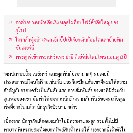
ตกต่ำอย่างหนัก! ลีกเอิง หลุดโผท็อปไฟว์ห้าลีกใหญ่ของ
ยุโรป
ใครกล้าทุ่มบ้าง?แฉเอ็มบั๊ปเป้เรียกเงินก้อนโตแลกย้ายทีม
ซัมเมอร์นี้
พระศุกร์เข้าพระเสาร์แทรก! กัลติเย่ร์ส่อโดนโทษนอนคุก3ปี
"ผมปลาบปลื้ม เนย์มาร์ และผูกพันกับเขามากๆ ผมเคยมี
ประสบการณ์โดนใส่ร้ายเช่นกัน และก็เหมือนกับเขาคือผมให้ความ
สำคัญกับครอบครัวเป็นอันดับแรก สายสัมพันธ์ของเขาที่มีร่วมกับ
คุณพ่อของเขา มันทำให้ผมหวนนึกถึงความสัมพันธ์ของผมกับคุณ
พ่อที่จากไปแล้ว" นักธุรกิจนิรนาม กล่าว
เนื่องจาก นักธุรกิจเลือดแซมบ้าไม่มีภรรยาและลูก รวมทั้งไม่มี
ทายาทที่เหมาะสมที่จะยกทรัพย์สินทั้งหมดให้ นอกจากนี้เจ้าตัวไม่