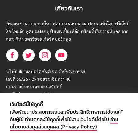
เกี่ยวกับเรา
อัพเดทข่าวสารวงการกีฬา ฟุตบอล ผลบอล ผลฟุตบอลทั่วโลก ฟรีเมียร์
ลีก ไทยลีก ฟุตบอลโลก ยูฟ่าแซมเปี้ยนส์ลีก พร้อมทั้งวิเคราะห์บอล จาก
สยามกีฬา สตาร์ชอคเก้อร์ สปอร์ตพูล
บริษัท สยามสปอร์ต ซินติเคท จำกัด (มหาชน)
เลขที่ 66/26 - 29 ซอยรามอินทรา 40
ถนนรามอินทรา แขวงนวลจันทร์
เขตบึงกุ่ม กรุงเทพฯ 10230
เว็บไซต์นี้ใช้คุกกี้
โทร : 02-5088-000
เพื่อพัฒนาประสบการณ์และเพิ่มประสิทธิภาพการใช้งานให้
อีเมล์ :
webmaster@siamsport.co.th
กับผู้ใช้ ท่านตกลงใช้คุกกี้เพื่อใช้งานเว็บไซต์นี้ต่อไป
อ่าน
เว็บไซต์ : www.siamsport.co.th
นโยบายข้อมูลส่วนบุคคล (Privacy Policy)