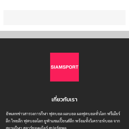
เกี่ยวกับเรา
อัพเดทข่าวสารวงการกีฬา ฟุตบอล ผลบอล ผลฟุตบอลทั่วโลก ฟรีเมียร์
ลีก ไทยลีก ฟุตบอลโลก ยูฟ่าแซมเปี้ยนส์ลีก พร้อมทั้งวิเคราะห์บอล จาก
สยามกีฬา สตาร์ชอคเก้อร์ สปอร์ตพูล