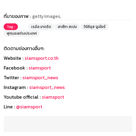
ที่มาของภาพ :
gettyimages,
Tag :
เรอัล มาดริด
ลาลีกา สเปน
วินิซิอุส จูเนียร์
ฟุตบอลต่างประเทศ
ติดตามช่องทางอื่นๆ:
Website :
siamsport.co.th
Facebook :
siamsport
Twitter :
siamsport_news
Instagram :
siamsport_news
Youtube official :
siamsport
Line :
@siamsport