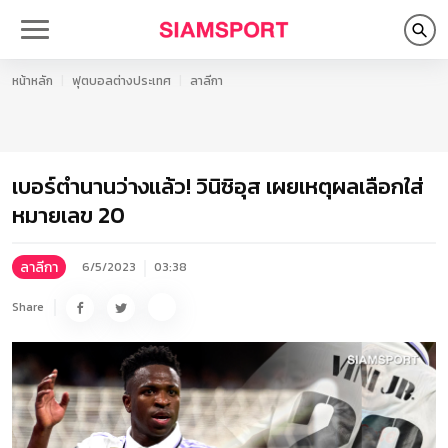
หน้าหลัก
ฟุตบอลต่างประเทศ
ลาลีกา
เบอร์ตำนานว่างแล้ว! วินิซิอุส เผยเหตุผลเลือกใส่
หมายเลข 20
ลาลีกา
6/5/2023
03:38
Share