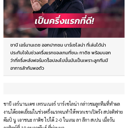
ชาบี เอร์นานเดซ ออกปากชม บาร์เซโลน่า ที่เล่นได้น่า
ประทับใจในช่วงครึ่งแรกของเกมที่ชนะ กาดิซ พร้อมบอก
ว่าที่ครึ่งหลังฟอร์มดร็อปลงไปนั้นมันเป็นเพราะลูกทีมมี
อาการล้ากันพอตัว
ชาบี เอร์นานเดซ เทรนเนอร์ บาร์เซโลน่า กล่าวชมลูกทีมที่ทำผล
งานได้ยอดเยี่ยมในช่วงครึ่งแรกจนทำให้พวกเขาเปิดรัง สปอติฟาย
คัมป์ นู เอาชนะ กาดิซ ไปได้ 2-0 ในเกม ลา ลีกา สเปน เมื่อวัน
อาทิตย์ที่ 19 กุมภาพันธ์ ที่ผ่านมา