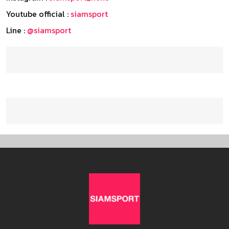
Youtube official :
siamsport
Line :
@siamsport