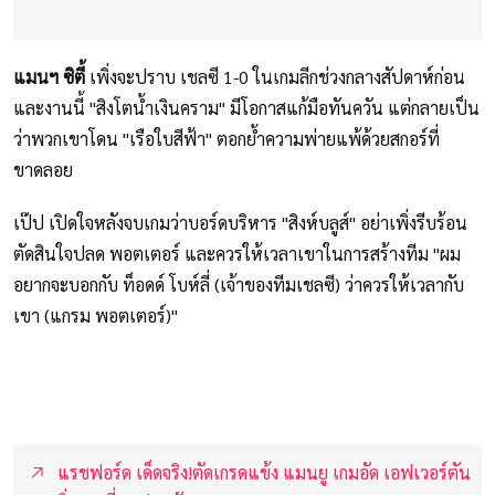
แมนฯ ซิตี้
เพิ่งจะปราบ เชลซี 1-0 ในเกมลีกช่วงกลางสัปดาห์ก่อน
และงานนี้ "สิงโตน้ำเงินคราม" มีโอกาสแก้มือทันควัน แต่กลายเป็น
ว่าพวกเขาโดน "เรือใบสีฟ้า" ตอกย้ำความพ่ายแพ้ด้วยสกอร์ที่
ขาดลอย
เป๊ป เปิดใจหลังจบเกมว่าบอร์ดบริหาร "สิงห์บลูส์" อย่าเพิ่งรีบร้อน
ตัดสินใจปลด พอตเตอร์ และควรให้เวลาเขาในการสร้างทีม "ผม
อยากจะบอกกับ ท็อดด์ โบห์ลี่ (เจ้าของทีมเชลซี) ว่าควรให้เวลากับ
เขา (แกรม พอตเตอร์)"
แรชฟอร์ด เด็ดจริง!ตัดเกรดแข้ง แมนยู เกมอัด เอฟเวอร์ตัน