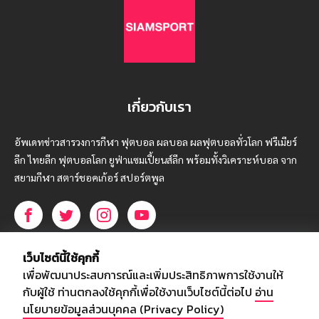
เกี่ยวกับเรา
อัพเดทข่าวสารวงการกีฬา ฟุตบอล ผลบอล ผลฟุตบอลทั่วโลก ฟรีเมียร์
ลีก ไทยลีก ฟุตบอลโลก ยูฟ่าแซมเปี้ยนส์ลีก พร้อมทั้งวิเคราะห์บอล จาก
สยามกีฬา สตาร์ชอคเก้อร์ สปอร์ตพูล
บริษัท สยามสปอร์ต ซินติเคท จำกัด (มหาชน)
เว็บไซต์นี้ใช้คุกกี้
เลขที่ 66/26 - 29 ซอยรามอินทรา 40
เพื่อพัฒนาประสบการณ์และเพิ่มประสิทธิภาพการใช้งานให้
ถนนรามอินทรา แขวงนวลจันทร์
กับผู้ใช้ ท่านตกลงใช้คุกกี้เพื่อใช้งานเว็บไซต์นี้ต่อไป
อ่าน
เขตบึงกุ่ม กรุงเทพฯ 10230
นโยบายข้อมูลส่วนบุคคล (Privacy Policy)