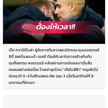
เป๊ป กวาร์ดิโอล่า ผู้จัดการทีมชาวสแปนิชของ แมนเชสเตอร์
ซิตี้ ออกโรงแนะนำ เชลซี ต้องให้เวลาในการสร้างทีมกับ
กุนซือแกรม พอตเตอร์ หลังสถานการณ์ของเขาเริ่มสั่น
คลอนอย่างต่อเนื่อง โดยล่าสุดโดน "เรือใบสีฟ้า" ถลุงยับไม่
นับญาติ 0-4 ในศึกเอฟเอ คัพ รอบ 3 เมื่อวันอาทิตย์ที่ 8
มกราคมที่ผ่านมา