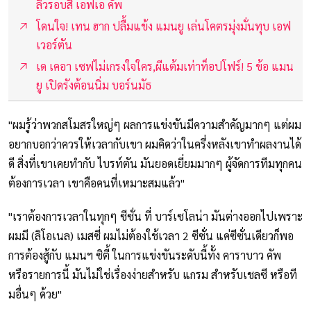
ลิ่วรอบสี่ เอฟเอ คัพ
โดนใจ! เทน ฮาก ปลื้มแข้ง แมนยู เล่นโคตรมุ่งมั่นทุบ เอฟ
เวอร์ตัน
เด เคอา เซฟไม่เกรงใจใคร,ผีแต้มเท่าท็อปโฟร์! 5 ข้อ แมน
ยู เปิดรังต้อนนิ่ม บอร์นมัธ
"ผมรู้ว่าพวกสโมสรใหญ่ๆ ผลการแข่งขันมีความสำคัญมากๆ แต่ผม
อยากบอกว่าควรให้เวลากับเขา ผมคิดว่าในครึ่งหลังเขาทำผลงานได้
ดี สิ่งที่เขาเคยทำกับ ไบรท์ตัน มันยอดเยี่ยมมากๆ ผู้จัดการทีมทุกคน
ต้องการเวลา เขาคือคนที่เหมาะสมแล้ว"
"เราต้องการเวลาในทุกๆ ซีซั่น ที่ บาร์เซโลน่า มันต่างออกไปเพราะ
ผมมี (ลิโอเนล) เมสซี่ ผมไม่ต้องใช้เวลา 2 ซีซั่น แค่ซีซั่นเดียวก็พอ
การต้องสู้กับ แมนฯ ซิตี้ ในการแข่งขันระดับนี้ทั้ง คาราบาว คัพ
หรือรายการนี้ มันไม่ใช่เรื่องง่ายสำหรับ แกรม สำหรับเชลซี หรือที
มอื่นๆ ด้วย"