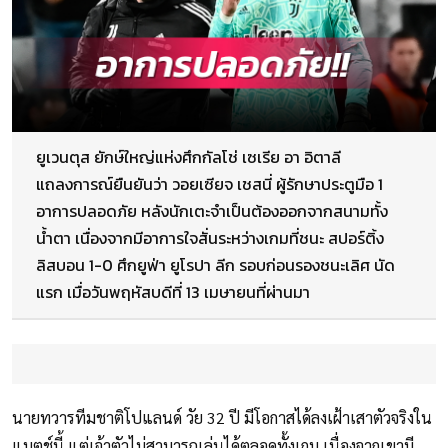
ยูเวนตุส ยักษ์ใหญ่แห่งศึกกัลโช่ เซเรีย อา อิตาลี
แถลงการณ์ยืนยันว่า วอยเซียจ เชสนี่ ผู้รักษาประตูมือ 1
อาการปลอดภัย หลังนักเตะจำเป็นต้องออกจากสนามทั้ง
น้ำตา เนื่องจากมีอาการใจสั่นระหว่างเกมที่ชนะ สปอร์ติ้ง
ลิสบอน 1-0 ศึกยูฟ่า ยูโรปา ลีก รอบก่อนรองชนะเลิศ นัด
แรก เมื่อวันพฤหัสบดีที่ 13 เมษายนที่ผ่านมา
นายทวารทีมชาติโปแลนด์ วัย 32 ปี มีโอกาสได้ลงเฝ้าเสาตัวจริงใน
แมตช์นี้ แต่เจ้าตัวไม่สามารถเล่นได้ตลอดทั้งเกม เนื่องจากเขามี