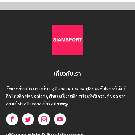
เกี่ยวกับเรา
อัพเดทข่าวสารวงการกีฬา ฟุตบอล ผลบอล ผลฟุตบอลทั่วโลก ฟรีเมียร์
ลีก ไทยลีก ฟุตบอลโลก ยูฟ่าแซมเปี้ยนส์ลีก พร้อมทั้งวิเคราะห์บอล จาก
สยามกีฬา สตาร์ชอคเก้อร์ สปอร์ตพูล