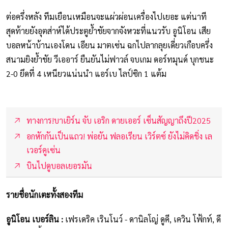
ต่อครึ่งหลัง ทีมเยือนเหมือนจะแผ่วผ่อนเครื่องไปเยอะ แต่นาที
สุดท้ายยังอุตส่าห์ได้ประตูย้ำชัยจากจังหวะที่แนวรับ อูนิโอน เสีย
บอลหน้าบ้านเองโดน เอียน มาตเซ่น ฉกไปลากลุยเดี่ยวเกือบครึ่ง
สนามยิงย้ำชัย วีเออาร์ ยืนยันไม่ฟาวล์ จบเกม ดอร์ทมุนด์ บุกชนะ
2-0 ยึดที่ 4 เหนียวแน่นนำ แอร์เบ ไลป์ซิก 1 แต้ม
ทางการ!บาเยิร์น จับ เอริก ดายเออร์ เซ็นสัญญาถึงปี2025
อกหักกันเป็นแถว! พ่อยัน ฟลอเรียน เวิร์ตซ์ ยังไม่คิดชิ่ง เล
เวอร์คูเซ่น
บินไปดูบอลเยอรมัน
รายชื่อนักเตะทั้งสองทีม
อูนิโอน เบอร์ลิน :
เฟรเดริค เรินโนว์ - ดานิลโญ่ ดูคี, เควิน โฟ้กท์, ดี