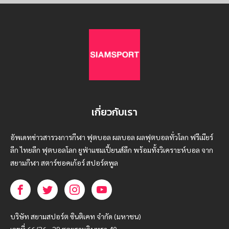
เกี่ยวกับเรา
อัพเดทข่าวสารวงการกีฬา ฟุตบอล ผลบอล ผลฟุตบอลทั่วโลก ฟรีเมียร์
ลีก ไทยลีก ฟุตบอลโลก ยูฟ่าแซมเปี้ยนส์ลีก พร้อมทั้งวิเคราะห์บอล จาก
สยามกีฬา สตาร์ชอคเก้อร์ สปอร์ตพูล
บริษัท สยามสปอร์ต ซินติเคท จำกัด (มหาชน)