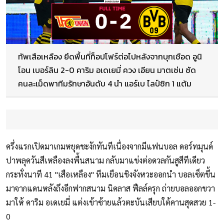
ทัพเสือเหลือง ยึดพื้นที่ท็อปโฟร์ต่อไปหลังจากบุกเชือด อูนิ
โอน เบอร์ลิน 2-0 คาริม อเดเยมี่ ควง เอียน มาตเซ่น ซัด
คนละเม็ดพาทีมรักษาอันดับ 4 นำ แอร์เบ ไลป์ซิก 1 แต้ม
ครึ่งแรกเปิดมาเกมหยุดชะงักทันทีเนื่องจากมีแฟนบอล ดอร์ทมุนด์
ปาพลุควันสีเหลืองลงพื้นสนาม กลับมาแข่งต่อดวลกันสูสีทีเดียว
กระทั่งนาที 41 "เสือเหลือง" ทีมเยือนชิงจังหวะออกนำ บอลเซ็ตขึ้น
มาจากแดนหลังถึงอีกฟากสนาม นิคลาส ฟืลล์ครุก ถ่ายบอลออกขวา
มาให้ คาริม อเดเยมี่ แต่งเข้าซ้ายแล้วตะบันเสียบใต้คานสุดสวย 1-
0