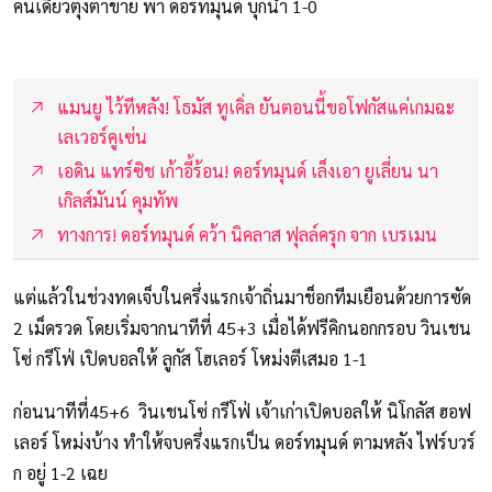
คนเดียวตุงตาข่าย พา ดอร์ทมุนด์ บุกนำ 1-0
แมนยู ไว้ทีหลัง! โธมัส ทูเคิ่ล ยันตอนนี้ขอโฟกัสแค่เกมฉะ
เลเวอร์คูเซ่น
เอดิน แทร์ซิช เก้าอี้ร้อน! ดอร์ทมุนด์ เล็งเอา ยูเลี่ยน นา
เกิลส์มันน์ คุมทัพ
ทางการ! ดอร์ทมุนด์ คว้า นิคลาส ฟุลล์ครุก จาก เบรเมน
แต่แล้วในช่วงทดเจ็บในครึ่งแรกเจ้าถิ่นมาช็อกทีมเยือนด้วยการซัด
2 เม็ดรวด โดยเริ่มจากนาทีที่ 45+3 เมื่อได้ฟรีคิกนอกกรอบ วินเชน
โซ่ กรีโฟ่ เปิดบอลให้ ลูกัส โฮเลอร์ โหม่งตีเสมอ 1-1
ก่อนนาทีที่45+6 วินเชนโซ่ กรีโฟ่ เจ้าเก่าเปิดบอลให้ นิโกลัส ฮอฟ
เลอร์ โหม่งบ้าง ทำให้จบครึ่งแรกเป็น ดอร์ทมุนด์ ตามหลัง ไฟร์บวร์
ก อยู่ 1-2 เฉย