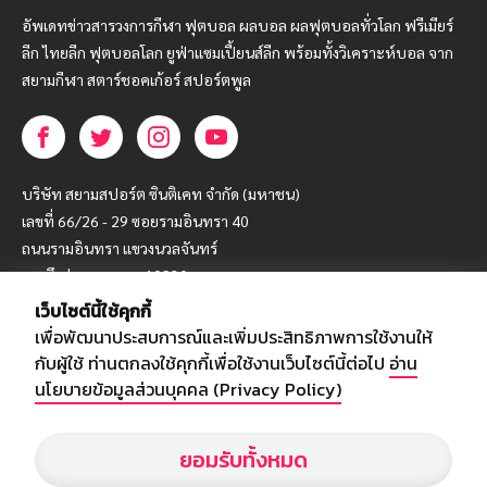
อัพเดทข่าวสารวงการกีฬา ฟุตบอล ผลบอล ผลฟุตบอลทั่วโลก ฟรีเมียร์
ลีก ไทยลีก ฟุตบอลโลก ยูฟ่าแซมเปี้ยนส์ลีก พร้อมทั้งวิเคราะห์บอล จาก
สยามกีฬา สตาร์ชอคเก้อร์ สปอร์ตพูล
บริษัท สยามสปอร์ต ซินติเคท จำกัด (มหาชน)
เลขที่ 66/26 - 29 ซอยรามอินทรา 40
ถนนรามอินทรา แขวงนวลจันทร์
เขตบึงกุ่ม กรุงเทพฯ 10230
เว็บไซต์นี้ใช้คุกกี้
โทร : 02-5088-000
เพื่อพัฒนาประสบการณ์และเพิ่มประสิทธิภาพการใช้งานให้
อีเมล์ :
webmaster@siamsport.co.th
กับผู้ใช้ ท่านตกลงใช้คุกกี้เพื่อใช้งานเว็บไซต์นี้ต่อไป
อ่าน
เว็บไซต์ : www.siamsport.co.th
นโยบายข้อมูลส่วนบุคคล (Privacy Policy)
ยอมรับทั้งหมด
© SIAMSPORT
Privacy