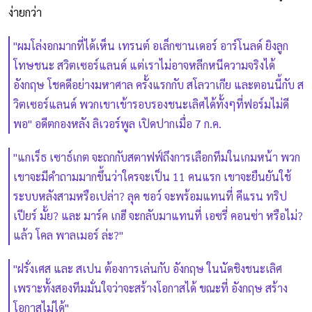
ง่ายกว่า
"ผมโล่งอกมากที่ได้เห็น เทรนต์ อเล็กซานเดอร์ อาร์โนลด์ ยิงลูก
โทษชนะ สวิตเซอร์แลนด์ แต่เราไม่อาจหลีกหนีความจริงได้
อังกฤษ โชคดีอย่างมหาศาล ครั้งแรกกับ สโลวาเกีย และตอนนี้กับ ส
วิตเซอร์แลนด์ พวกเขาเข้ารอบรองชนะเลิศได้ทั้งๆที่ฟอร์มไม่ดี
พอ" อดีตกองหลัง ลิเวอร์พูล เปิดปากเมื่อ 7 ก.ค.
"แกเร็ธ เซาธ์เกต จะถกกับสตาฟฟ์ถึงการเลือกทีมในเกมหน้า พวก
เขาจะมีคำถามมากขึ้นว่าใครจะเป็น 11 คนแรก เขาจะยืนยันใช้
ระบบหลังสามหรือเปล่า? ลุค ชอว์ จะพร้อมแทนที่ คีแรน ทริป
เปียร์ มั้ย? และ มาร์ค เกฮี จะกลับมาแทนที่ เอซรี่ คอนซ่า หรือไม่?
แล้ว โคล พาลเมอร์ ล่ะ?"
"ฝรั่งเศส และ สเปน ต้องการเล่นกับ อังกฤษ ในนัดชิงชนะเลิศ
เพราะทั้งสองทีมมั่นใจว่าจะสร้างโอกาสได้ ขณะที่ อังกฤษ สร้าง
โอกาสไม่ได้"