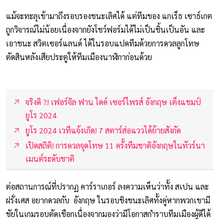
แม้จะทะลุเข้ามาถึงรอบรองชนะเลิศได้ แต่ทีมของ แกเร็ธ เซาธ์เกต
ถูกวิจารณ์ไม่น้อยเนื่องจากยังโชว์ฟอร์มได้ไม่เป็นชิ้นเป็นอัน และ
เอาชนะ สวิตเซอร์แลนด์ ได้ในรอบแปดทีมด้วยการดวลลูกโทษ
ตัดสินหลังเสียประตูให้ทีมเมืองนาฬิกาก่อนด้วย
จริงดิ ?! เฟอร์จิล ฟาน ไดค์ เซอร์ไพรส์ อังกฤษ เต็งแชมป์
ยูโร 2024
ยูโร 2024 เวทีแจ้งเกิด! 7 สตาร์ส่อแววได้ย้ายสังกัด
เปิดสถิติ! การดวลจุดโทษ 11 ครั้งทีมชาติอังกฤษในทัวร์นา
เมนต์ระดับชาติ
ต่อสถานการณ์ที่ปรากฏ คาร์ราเกอร์ ลงความเห็นว่าทั้ง สเปน และ
ฝรั่งเศส อยากดวลกับ อังกฤษ ในรอบชิงชนะเลิศทั้งคู่หากพวกเขามี
ชัยในเกมรอบตัดเชือกเนื่องจากมองว่ามีโอกาสกำราบทีมเมืองผู้ดีได้