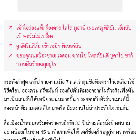
เข้าใจถ่องแท้! ร็องดาล โคโล่ มูอานี่ เผยเหตุ คิลิยัน เอ็มบัป
เป้ ฟอร์มไม่เปรี้ยง
ดู อัศวินสีส้ม เข้าเซมิฯ ที่เบอร์ลิน
ขอบคุณนะน้องชาย! เจดอน ซานโช่ โพสต์ยินดี บูคาโย่ ซาก้
า ลบฝันร้ายฉลุยยูโร
กระทั่งล่าสุด เลกิ๊ป รายงานเมื่อ 7 ก.ค.ว่ากุนซือทีมตราไก่จะเลือกใช้
วิธีดร็อป อองตวน กรีซมันน์ รองกัปตันทีมออกจากโผตัวจริงเพื่อหัน
มาเน้นเกมรับให้เหนียวแน่นมากขึ้น ประกอบกับทัวร์นาเมนต์นี้
กองหน้าทีม แอตเลติโก มาดริด มีผลงานไม่น่าประทับใจเช่นกัน
สื่อเมืองน้ำหอมเสริมต่อว่าดาวยิงวัย 33 ปีน่าจะต้องนั่งข้างสนาม
อย่างน้อยก็ในช่วง 45 นาทีแรกเพื่อให้ เดส์ช็องส์ รอดูลู่ทางว่าพร้อม