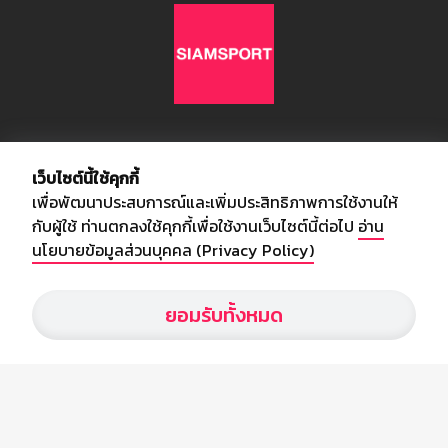
เกี่ยวกับเรา
เว็บไซต์นี้ใช้คุกกี้
เพื่อพัฒนาประสบการณ์และเพิ่มประสิทธิภาพการใช้งานให้
อัพเดทข่าวสารวงการกีฬา ฟุตบอล ผลบอล ผลฟุตบอลทั่วโลก ฟรีเมียร์
กับผู้ใช้ ท่านตกลงใช้คุกกี้เพื่อใช้งานเว็บไซต์นี้ต่อไป
อ่าน
ลีก ไทยลีก ฟุตบอลโลก ยูฟ่าแซมเปี้ยนส์ลีก พร้อมทั้งวิเคราะห์บอล จาก
นโยบายข้อมูลส่วนบุคคล (Privacy Policy)
สยามกีฬา สตาร์ชอคเก้อร์ สปอร์ตพูล
ยอมรับทั้งหมด
บริษัท สยามสปอร์ต ซินติเคท จำกัด (มหาชน)
เลขที่ 66/26 - 29 ซอยรามอินทรา 40
ถนนรามอินทรา แขวงนวลจันทร์
เขตบึงกุ่ม กรุงเทพฯ 10230