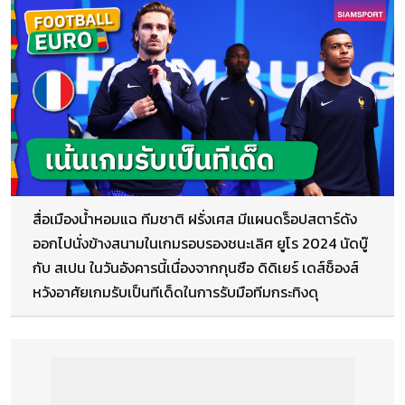
สื่อเมืองน้ำหอมแฉ ทีมชาติ ฝรั่งเศส มีแผนดร็อปสตาร์ดัง
ออกไปนั่งข้างสนามในเกมรอบรองชนะเลิศ ยูโร 2024 นัดบู๊
กับ สเปน ในวันอังคารนี้เนื่องจากกุนซือ ดิดิเยร์ เดส์ช็องส์
หวังอาศัยเกมรับเป็นทีเด็ดในการรับมือทีมกระทิงดุ