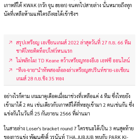
เกาหลีใต้ KWAK (กวัก จุน ฮยอก) จนตกไปสายล่าง นั่นหมายถึงทุก
นัดที่เหลือห้ามแพ้ใครถึงจะได้เข้าชิงฯ
สรุปเหรียญ เอเชียนเกมส์ 2022 ล่าสุดวันที่ 27 ก.ย. 66 ทีม
ชาติไทยติดท็อปไฟว์หนแรก
ไม่พลิกโผ! TD Keane คว้าเหรียญทองอีเอ เอฟซี ออนไลน์
"ทีเจ-จาย"นำทัพสองล้อลงล่าเหรียญสปรินท์ชาย-เอเชียน
เกมส์ 28 ก.ย.ชิง 35 ทอง
อย่างไรก็ตาม เกมมาดุเดือดเมื่อมาช่วงที่เหลือแค่ 4 ทีม ซึ่งไทยยัง
เข้ามาได้ 2 คน เช่นเดียวกับเกาหลีใต้ที่ทะลุเข้ามา 2 คนเช่นกัน ซึ่ง
แข่งกันในวันที่ 25 กันยายน 2566 ที่ผ่านมา
ในสายล่าง Loser's bracket round 7 ใครชนะได้เป็น 3 คนสุดท้าย
ของการแข่ง พัฒนศักดิ์ วรนันท์ THA.JUBJUB พบกับ PARK KI-