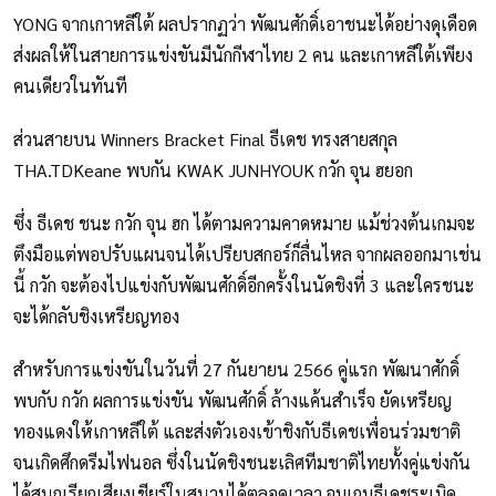
YONG จากเกาหลีใต้ ผลปรากฏว่า พัฒนศักดิ์เอาชนะได้อย่างดุเดือด
ส่งผลให้ในสายการแข่งขันมีนักกีฬาไทย 2 คน และเกาหลีใต้เพียง
คนเดียวในทันที
ส่วนสายบน Winners Bracket Final ธีเดช ทรงสายสกุล
THA.TDKeane พบกัน KWAK JUNHYOUK กวัก จุน ฮยอก
ซึ่ง ธีเดช ชนะ กวัก จุน ฮก ได้ตามความคาดหมาย แม้ช่วงต้นเกมจะ
ตึงมือแต่พอปรับแผนจนได้เปรียบสกอร์ก็ลื่นไหล จากผลออกมาเช่น
นี้ กวัก จะต้องไปแข่งกับพัฒนศักดิ์อีกครั้งในนัดชิงที่ 3 และใครชนะ
จะได้กลับชิงเหรียญทอง
สำหรับการแข่งขันในวันที่ 27 กันยายน 2566 คู่แรก พัฒนาศักดิ์
พบกับ กวัก ผลการแข่งขัน พัฒนศักดิ์ ล้างแค้นสำเร็จ ยัดเหรียญ
ทองแดงให้เกาหลีใต้ และส่งตัวเองเข้าชิงกับธีเดชเพื่อนร่วมชาติ
จนเกิดศึกดรีมไฟนอล ซึ่งในนัดชิงชนะเลิศทีมชาติไทยทั้งคู่แข่งกัน
ได้สนุกเรียกเสียงเชียร์ในสนามได้ตลอดเวลา จบเกมธีเดชระเบิด