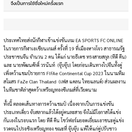
จึงเป็นการใช้ชื่อใหม่ครั้งแรก
ประเทศไทยส่งนักกีฬาเข้าแข่งขันเกม EA SPORTS FC ONLINE
ในรายการกีฬาเอเชียนเกมส์ ครั้งที่ 19 ที่เมืองหางโจว สาธารณรัฐ
ประชาชนจีน จำนวน 2 คน ได้แก่ นายธีเดช ทรงสายสกุล (ทีดี คีน)
และ นายพัฒนศักดิ์ วรนันท์ (จุ๊บจุ๊บ) โดยก่อนเดินทางไปจีนทั้งคู่
เพิ่งคว้าแชมป์รายการ FIFAe Continental Cup 2023 ในนามทีม
สโมสร FaZe Clan Thailand (เฟส แคลน ไทยแลนด์) ส่วนผลงาน
ในทีมชาติล่าสุดคว้าเหรียญทองซีเกมส์ที่เวียดนาม
ทั้งนี้ ตลอดเส้นทางการคว้าแชมป์ เนื่องจากเป็นการแข่งขัน
ประเภทเดี่ยว จับสลากแล้วได้อยู่คนละสาย จึงไม่มีโอกาสได้แข่ง
กันเองในรอบแรก โดย ทีดี คีน โชว์ฟอร์มยอดเยี่ยมเอาชนะคู่แข่ง
รวดจนไปรอชิงเหรียญทอง ขณะที่ จุ๊บจุ๊บ แพ้ให้แก่คู่ปรับชาว