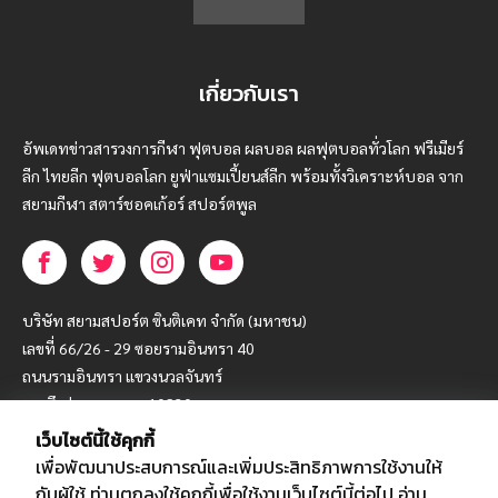
เกี่ยวกับเรา
อัพเดทข่าวสารวงการกีฬา ฟุตบอล ผลบอล ผลฟุตบอลทั่วโลก ฟรีเมียร์
ลีก ไทยลีก ฟุตบอลโลก ยูฟ่าแซมเปี้ยนส์ลีก พร้อมทั้งวิเคราะห์บอล จาก
สยามกีฬา สตาร์ชอคเก้อร์ สปอร์ตพูล
บริษัท สยามสปอร์ต ซินติเคท จำกัด (มหาชน)
เลขที่ 66/26 - 29 ซอยรามอินทรา 40
ถนนรามอินทรา แขวงนวลจันทร์
เขตบึงกุ่ม กรุงเทพฯ 10230
เว็บไซต์นี้ใช้คุกกี้
โทร : 02-5088-000
เพื่อพัฒนาประสบการณ์และเพิ่มประสิทธิภาพการใช้งานให้
อีเมล์ :
webmaster@siamsport.co.th
กับผู้ใช้ ท่านตกลงใช้คุกกี้เพื่อใช้งานเว็บไซต์นี้ต่อไป
อ่าน