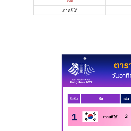
ไทย
เกาหลีใต้