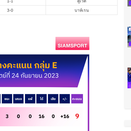
1-1
คูเวต
3-0
บาห์เรน