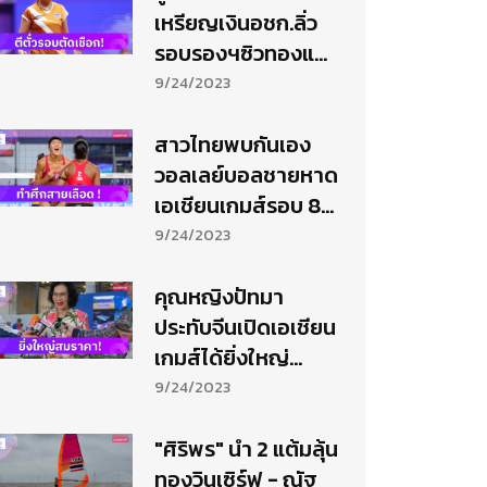
เหรียญเงินอชก.ลิ่ว
รอบรองฯซิวทองแดง
ประวัติศาสตร์
9/24/2023
สาวไทยพบกันเอง
วอลเลย์บอลชายหาด
เอเชียนเกมส์รอบ 8
ทีม
9/24/2023
คุณหญิงปัทมา
ประทับจีนเปิดเอเชียน
เกมส์ได้ยิ่งใหญ่
ตระการตา
9/24/2023
"ศิริพร" นำ 2 แต้มลุ้น
ทองวินเซิร์ฟ - ณัฐ