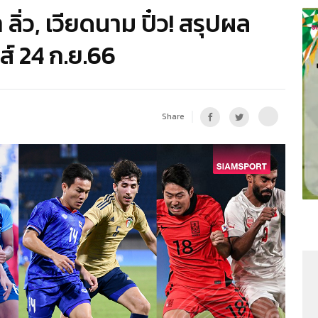
ลิ่ว, เวียดนาม ปิ๋ว! สรุปผล
์ 24 ก.ย.66
Share