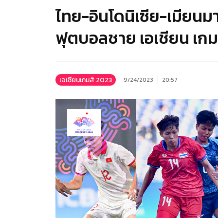
ไทย-อินโดนิเซีย-เมียนมา 
ฟุตบอลชาย เอเชียน เกมส
เอเชียนเกมส์ 2023
9/24/2023
20:57