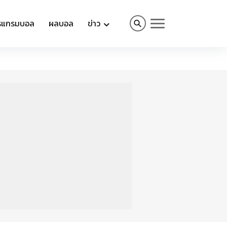
รแกรมบอล
ผลบอล
ข่าว