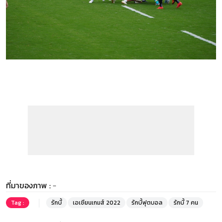
ที่มาของภาพ :
-
Tag :
รักบี้
เอเชียนเกมส์ 2022
รักบี้ฟุตบอล
รักบี้ 7 คน