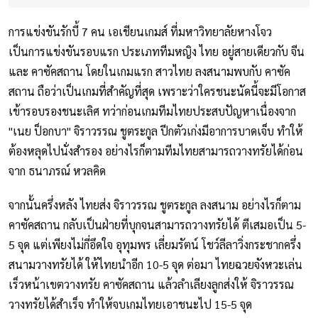
การแข่งขันรักบี้ 7 คน เอเชียนเกมส์ ที่มหาวิทยาลัยหางโจว
เป็นการแข่งขันรอบแรก ประเภททีมหญิง ไทย อยู่สายเดียวกับ จีน
และ คาซัคสถาน โดยในเกมแรก สาวไทย ลงสนามพบกับ คาซัค
สถาน ถือว่าเป็นเกมที่สำคัญที่สุด เพราะว่าใครชนะนัดนี้จะมีโอกาส
เข้ารอบรองชนะเลิศ ทว่าก่อนเกมทีมไทยประสบปัญหาเนื่องจาก
"เนย ป็อกบา" จิราวรรณ ชูตระกูล ปีกตัวเก่งมีอาการบาดเจ็บ ทำให้
ต้องหลุดไปนั่งสำรอง อย่างไรก็ตามทีมไทยสามารถวางทรัยได้ก่อน
จาก ธนาภรณ์ หวลคิด
จากนั้นครึ่งหลัง ไทยส่ง จิราวรรณ ชูตระกูล ลงสนาม อย่างไรก็ตาม
คาซัคสถาน กลับเป็นฝ่ายที่บุกจนสามารถวางทรัยได้ ตีเสมอเป็น 5-
5 จุด แต่เพียงไม่กี่อึดใจ อุทุมพร เลี่ยมรัตน์ โชว์ลีลาวิ่งกระชากครึ่ง
สนามวางทรัยได้ ให้ไทยนำอีก 10-5 จุด ต่อมา ไทยฉวยจังหวะเล่น
เร็วหน้าเขตวางทรัย คาซัคสถาน แล้วลำเลียงลูกส่งให้ จิราวรรณ
วางทรัยได้สำเร็จ ทำให้จบเกมไทยเอาชนะไป 15-5 จุด