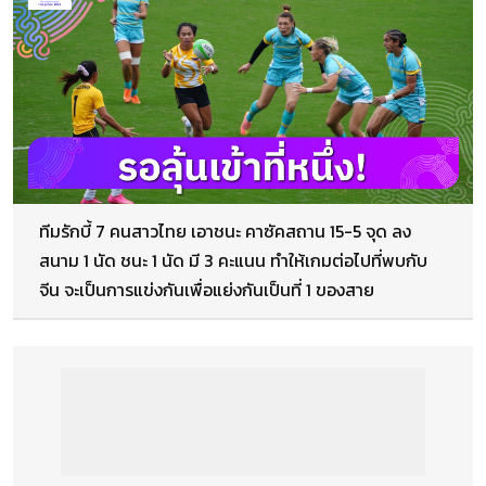
ทีมรักบี้ 7 คนสาวไทย เอาชนะ คาซัคสถาน 15-5 จุด ลง
สนาม 1 นัด ชนะ 1 นัด มี 3 คะแนน ทำให้เกมต่อไปที่พบกับ
จีน จะเป็นการแข่งกันเพื่อแย่งกันเป็นที่ 1 ของสาย