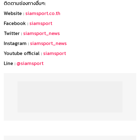
ติดตามช่องทางอื่นๆ:
Website :
siamsport.co.th
Facebook :
siamsport
Twitter :
siamsport_news
Instagram :
siamsport_news
Youtube official :
siamsport
Line :
@siamsport