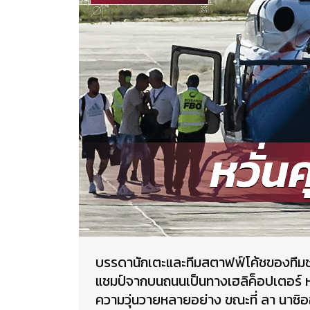
บรรดานักเตะและทีมสตาฟฟ์โค้ชของทีม
แชมป์จากบนถนนเป็นทางเฮลิค็อปเตอร์
ความวุ่นวายหลายอย่าง ขณะที่ ลา นาซิอ