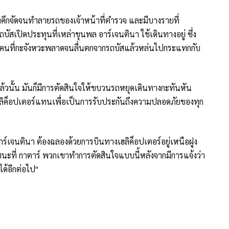
ี่คึกจัดจนทำลายรถของเจ้าหน้าที่ตำรวจ และมีบางรายที่
เปิดประทุนที่เหล่าขุนพล อาร์เจนตินา ใช้เดินทางอยู่ ซึ่ง
และคนที่กะจังหวะพลาดจนลื่นตกจากรถบัสแล้วหล่นไปกระแทกกับ
ดแล้วนั้น มันก็มีการตัดสินใจให้ขบวนรถหยุดเดินทางกะทันหัน
เฮลิค็อปเตอร์แทนเพื่อเป็นการรับประกันถึงความปลอดภัยของทุก
ร์เจนตินา ต้องฉลองด้วยการบินทางเฮลิค็อปเตอร์อยู่เหนือฝูง
ชนะที่ กาตาร์ พวกเขาทำการตัดสินใจแบบนี้หลังจากมีการแจ้งว่า
ด้อีกต่อไป"