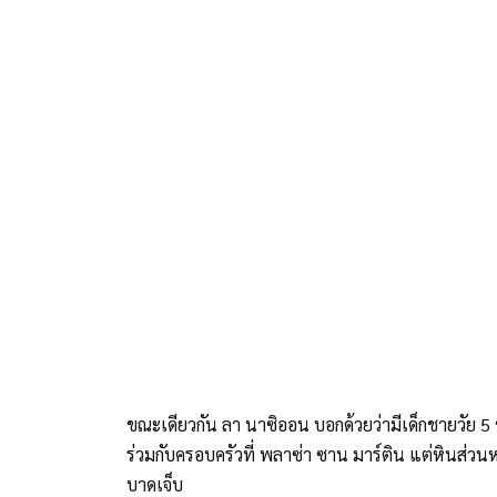
ขณะเดียวกัน ลา นาซิออน บอกด้วยว่ามีเด็กชายวัย 5
ร่วมกับครอบครัวที่ พลาซ่า ซาน มาร์ติน แต่หินส่วน
บาดเจ็บ