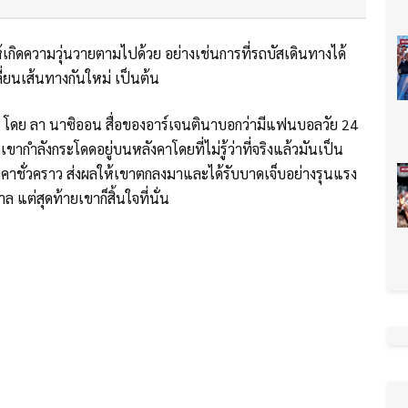
้เกิดความวุ่นวายตามไปด้วย อย่างเช่นการที่รถบัสเดินทางได้
ลี่ยนเส้นทางกันใหม่ เป็นต้น
กัน โดย ลา นาซิออน สื่อของอาร์เจนตินาบอกว่ามีแฟนบอลวัย 24
ากำลังกระโดดอยู่บนหลังคาโดยที่ไม่รู้ว่าที่จริงแล้วมันเป็น
งคาชั่วคราว ส่งผลให้เขาตกลงมาและได้รับบาดเจ็บอย่างรุนแรง
 แต่สุดท้ายเขาก็สิ้นใจที่นั่น