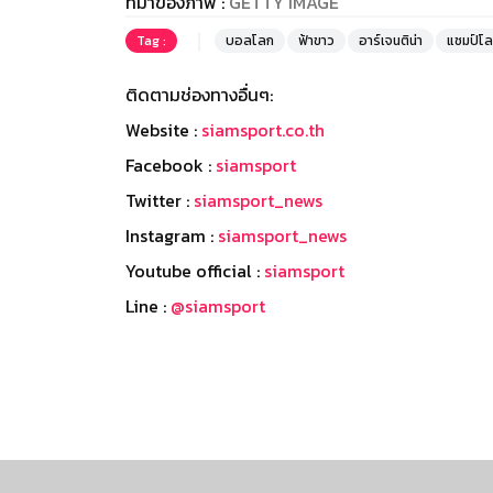
ที่มาของภาพ :
GETTY IMAGE
Tag :
บอลโลก
ฟ้าขาว
อาร์เจนติน่า
แชมป์โ
ติดตามช่องทางอื่นๆ:
Website :
siamsport.co.th
Facebook :
siamsport
Twitter :
siamsport_news
Instagram :
siamsport_news
Youtube official :
siamsport
Line :
@siamsport