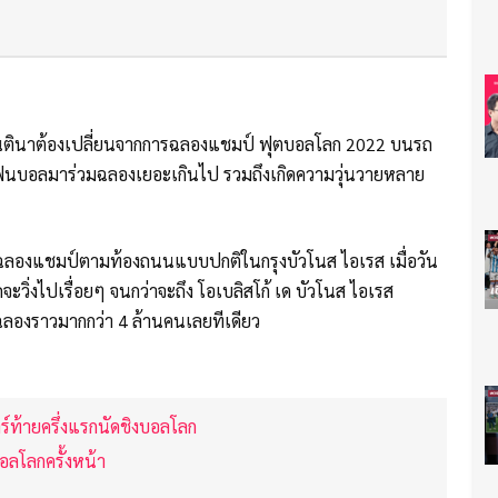
นตินาต้องเปลี่ยนจากการฉลองแชมป์ ฟุตบอลโลก 2022 บนรถ
แฟนบอลมาร่วมฉลองเยอะเกินไป รวมถึงเกิดความวุ่นวายหลาย
ลองแชมป์ตามท้องถนนแบบปกติในกรุงบัวโนส ไอเรส เมื่อวัน
ะวิ่งไปเรื่อยๆ จนกว่าจะถึง โอเบลิสโก้ เด บัวโนส ไอเรส
ฉลองราวมากกว่า 4 ล้านคนเลยทีเดียว
ร์ท้ายครึ่งแรกนัดชิงบอลโลก
อลโลกครั้งหน้า