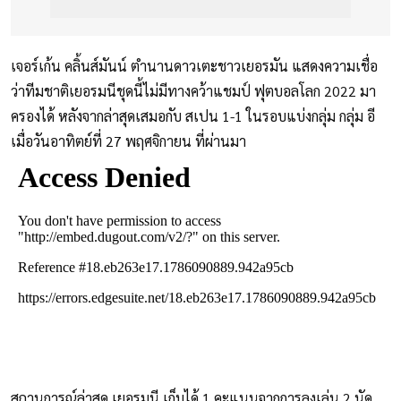
เจอร์เก้น คลิ้นส์มันน์ ตำนานดาวเตะชาวเยอรมัน แสดงความเชื่อ
ว่าทีมชาติเยอรมนีชุดนี้ไม่มีทางคว้าแชมป์ ฟุตบอลโลก 2022 มา
ครองได้ หลังจากล่าสุดเสมอกับ สเปน 1-1 ในรอบแบ่งกลุ่ม กลุ่ม อี
เมื่อวันอาทิตย์ที่ 27 พฤศจิกายน ที่ผ่านมา
สถานการณ์ล่าสุด เยอรมนี เก็บได้ 1 คะแนนจากการลงเล่น 2 นัด