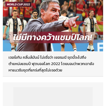
เจอร์เก้น คลิ้นส์มันน์ ไม่เชื่อว่า เยอรมนี ชุดนี้จะไปถึง
ตำแหน่งแชมป์ ฟุตบอลโลก 2022 โดยมองว่าพวกเขายัง
หาแนวรับชุดที่แกร่งที่สุดไม่เจอด้วย