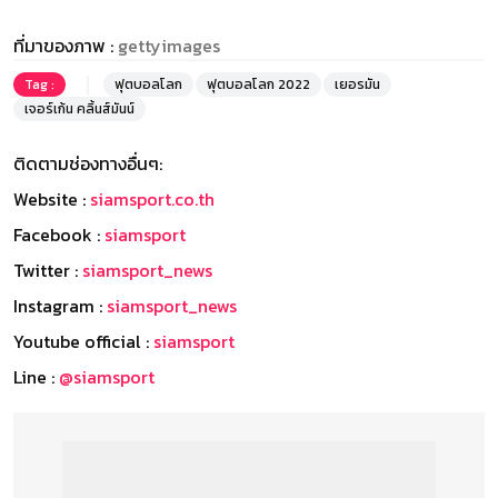
ที่มาของภาพ :
gettyimages
Tag :
ฟุตบอลโลก
ฟุตบอลโลก 2022
เยอรมัน
เจอร์เก้น คลิ้นส์มันน์
ติดตามช่องทางอื่นๆ:
Website :
siamsport.co.th
Facebook :
siamsport
Twitter :
siamsport_news
Instagram :
siamsport_news
Youtube official :
siamsport
Line :
@siamsport