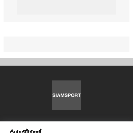
เกี่ยวกับเรา
เว็บไซต์นี้ใช้คุกกี้