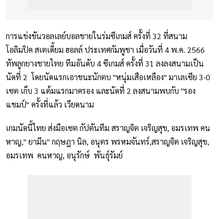
การแข่งขันวอลเลย์บอลชายในร่มซีเกมส์ ครั้งที่ 32 ที่สนาม
โอลิมปิค สเตเดี้ยม ฮอลล์ ประเทศกัมพูชา เมื่อวันที่ 4 พ.ค. 2566
ทัพลูกยางชายไทย ทีมอันดับ 4 ซีเกมส์ ครั้งที่ 31 ลงลงสนามเป็น
นัดที่ 2 โดยนัดแรกเอาชนะนักตบ "หนุ่มเสือเหลือง" มาเลเซีย 3-0
เซต เก็บ 3 แต้มแรกมาครอง และนัดที่ 2 ลงสนามพบกับ "รอง
แชมป์" ครั้งที่แล้ว เวียดนาม
เกมนัดนี้ไทย ส่งมือเซต กัปตันทีม สราญจิต เจริญสุข, อมรเทพ คน
หาญ," ยามีน" กฤษฎา นิล, อนุตร พรหมจันทร์,สราญจิต เจริญสุข,
อมรเทพ คนหาญ, อนุรักษ์ พันธุ์รัมย์